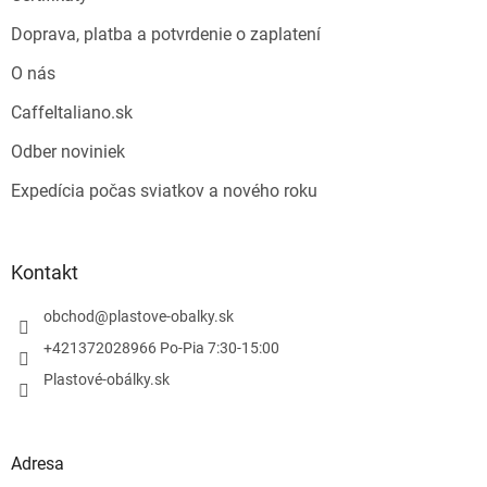
Doprava, platba a potvrdenie o zaplatení
O nás
CaffeItaliano.sk
Odber noviniek
Expedícia počas sviatkov a nového roku
Kontakt
obchod
@
plastove-obalky.sk
+421372028966 Po-Pia 7:30-15:00
Plastové-obálky.sk
Adresa