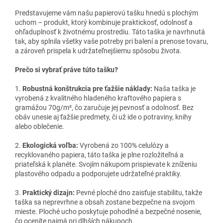
Predstavujeme vám našu papierovú tašku hnedú s plochým
uchom – produkt, ktorý kombinuje praktickosť, odolnosť a
ohľaduplnosť k životnému prostrediu. Táto taška je navrhnutá
tak, aby splnila všetky vaše potreby pri balení a prenose tovaru,
a zároveň prispela k udržateľnejšiemu spôsobu života.
Prečo si vybrať práve túto tašku?
1.
Robustná konštrukcia pre ťažšie náklady:
Naša taška je
vyrobená z kvalitného hladeného kraftového papiera s
gramážou 70g/m², čo zaručuje jej pevnosť a odolnosť. Bez
obáv unesie aj ťažšie predmety, či už ide o potraviny, knihy
alebo oblečenie.
2.
Ekologická voľba:
Vyrobená zo 100% celulózy a
recyklovaného papiera, táto taška je plne rozložiteľná a
priateľská k planéte. Svojím nákupom prispievate k zníženiu
plastového odpadu a podporujete udržateľné praktiky.
3.
Praktický dizajn:
Pevné ploché dno zaisťuje stabilitu, takže
taška sa neprevrhne a obsah zostane bezpečne na svojom
mieste. Ploché ucho poskytuje pohodlné a bezpečné nosenie,
čo oceníte najmä pri dlhších nákupoch.