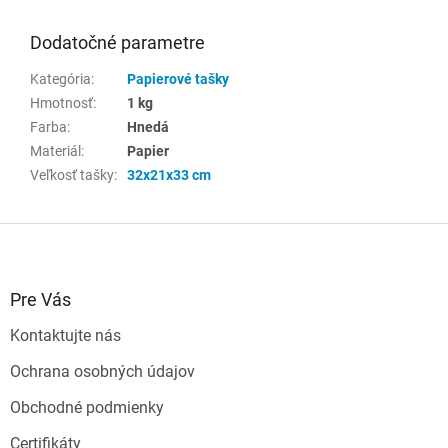
Dodatočné parametre
Kategória
:
Papierové tašky
Hmotnosť
:
1 kg
Farba
:
Hnedá
Materiál
:
Papier
Veľkosť tašky
:
32x21x33 cm
Z
á
p
ä
Pre Vás
t
Kontaktujte nás
i
e
Ochrana osobných údajov
Obchodné podmienky
Certifikáty