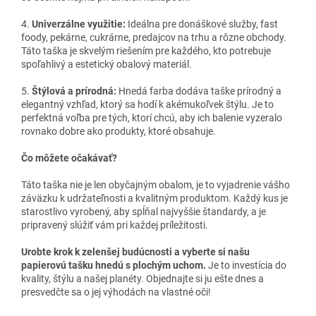
4.
Univerzálne využitie:
Ideálna pre donáškové služby, fast
foody, pekárne, cukrárne, predajcov na trhu a rôzne obchody.
Táto taška je skvelým riešením pre každého, kto potrebuje
spoľahlivý a estetický obalový materiál.
5.
Štýlová a prírodná:
Hnedá farba dodáva taške prírodný a
elegantný vzhľad, ktorý sa hodí k akémukoľvek štýlu. Je to
perfektná voľba pre tých, ktorí chcú, aby ich balenie vyzeralo
rovnako dobre ako produkty, ktoré obsahuje.
Čo môžete očakávať?
Táto taška nie je len obyčajným obalom, je to vyjadrenie vášho
záväzku k udržateľnosti a kvalitným produktom. Každý kus je
starostlivo vyrobený, aby spĺňal najvyššie štandardy, a je
pripravený slúžiť vám pri každej príležitosti.
Urobte krok k zelenšej budúcnosti a vyberte si našu
papierovú tašku hnedú s plochým uchom.
Je to investícia do
kvality, štýlu a našej planéty. Objednajte si ju ešte dnes a
presvedčte sa o jej výhodách na vlastné oči!