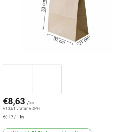
€8,63
/ ks
€10,61 vrátane DPH
Jednotková
€0,17 / 1 ks
cena: