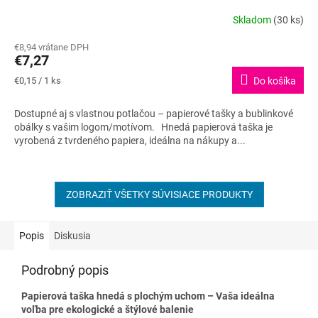
Skladom
(30 ks)
Priemerné
hodnotenie
€8,94 vrátane DPH
produktu
€7,27
je
5,0
Jednotková
€0,15 / 1 ks
Do košíka
z
cena:
5
Dostupné aj s vlastnou potlačou – papierové tašky a bublinkové
hviezdičiek.
obálky s vašim logom/motívom. Hnedá papierová taška je
vyrobená z tvrdeného papiera, ideálna na nákupy a...
ZOBRAZIŤ VŠETKY SÚVISIACE PRODUKTY
Popis
Diskusia
Podrobný popis
Papierová taška hnedá s plochým uchom – Vaša ideálna
voľba pre ekologické a štýlové balenie