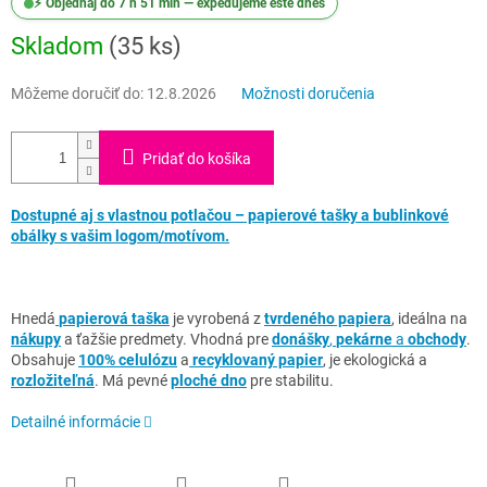
⚡ Objednaj do 7 h 51 min — expedujeme ešte dnes
Skladom
(35 ks)
Môžeme doručiť do:
12.8.2026
Možnosti doručenia
Pridať do košíka
Dostupné aj s vlastnou potlačou – papierové tašky a bublinkové
obálky s vašim logom/motívom.
Hnedá
papierová taška
je vyrobená z
tvrdeného papiera
, ideálna na
nákupy
a ťažšie predmety. Vhodná pre
donášky
,
pekárne
a
obchody
.
Obsahuje
100% celulózu
a
recyklovaný papier
, je ekologická a
rozložiteľná
. Má pevné
ploché dno
pre stabilitu.
Detailné informácie