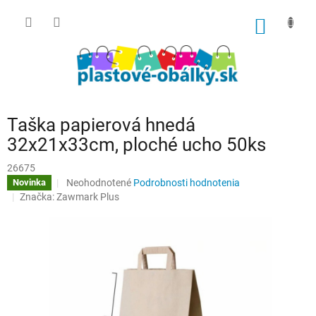
Prejsť
na
NÁKU
obsah
KOŠÍK
Taška papierová hnedá
32x21x33cm, ploché ucho 50ks
26675
Priemerné
Neohodnotené
Podrobnosti hodnotenia
Novinka
hodnotenie
Značka:
Zawmark Plus
produktu
je
0,0
z
5
hviezdičiek.