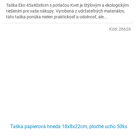
z
Taška Eko 45x40x8cm s potlačou Kvet je štýlovým a ekologickým
5
riešením pre vaše nákupy. Vyrobená z udržateľných materiálov,
hviezdičiek.
táto taška ponúka nielen praktickosť a odolnosť, ale...
Kód:
26626
Taška papierová hnedá 18x8x22cm, ploché ucho 50ks