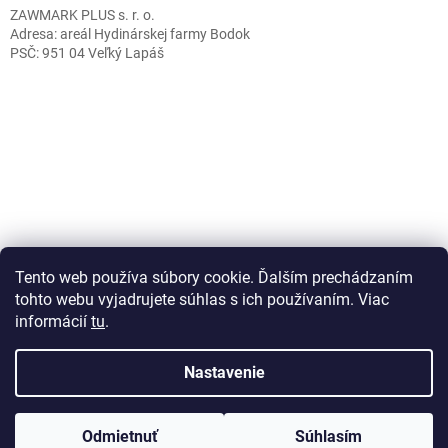
ZAWMARK PLUS s. r. o.
Adresa: areál Hydinárskej farmy Bodok
PSČ: 951 04 Veľký Lapáš
Caffeitaliano.sk
Tento web používa súbory cookie. Ďalším prechádzaním
tohto webu vyjadrujete súhlas s ich používaním. Viac
informácií
tu
.
Vytvoril Shoptet
Nastavenie
Copyright 2026
Plastove-obalky.sk
. Všetky práva vyhradené.
Odmietnuť
Súhlasím
Upraviť nastavenie cookies