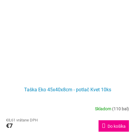
Taška Eko 45x40x8cm - potlač Kvet 10ks
Skladom
(110 bal)
Priemerné
hodnotenie
€8,61 vrátane DPH
produktu
€7
Do košíka
je
5,0