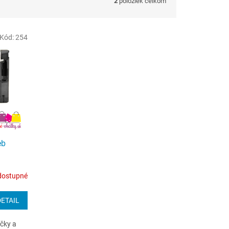
2
položiek celkom
Kód:
254
eb
dostupné
DETAIL
ečky a