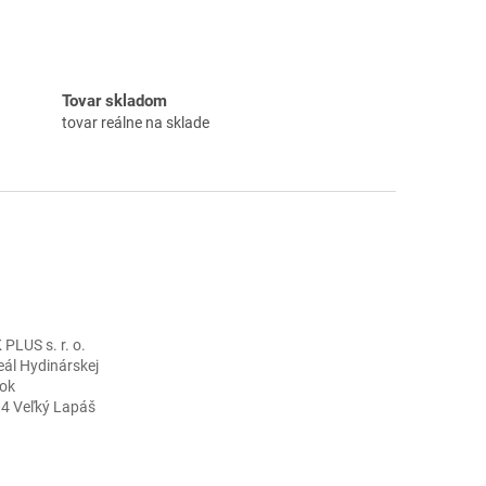
Tovar skladom
tovar reálne na sklade
LUS s. r. o.
eál Hydinárskej
ok
04 Veľký Lapáš