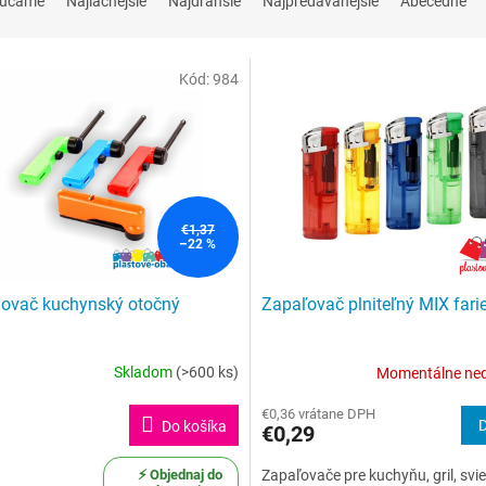
rúčame
Najlacnejšie
Najdrahšie
Najpredávanejšie
Abecedne
Kód:
984
€1,37
–22 %
ovač kuchynský otočný
Zapaľovač plniteľný MIX fari
Skladom
(>600 ks)
Momentálne ne
Priemerné
hodnotenie
€0,36 vrátane DPH
produktu
Do košíka
€0,29
je
4,6
⚡ Objednaj do
Zapaľovače pre kuchyňu, gril, svi
z