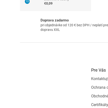
€0,09
Doprava zadarmo
pri objednávke od 120 € bez DPH / neplatí pre
dopravu XXL
Z
á
p
ä
t
Pre Vás
i
e
Kontaktuj
Ochrana 
Obchodné
Certifikát