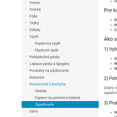
U
Vrecia
Pre k
Vrecká
Fólie
D
Tašky
M
Ľ
Etikety
Výplň
Ako s
Papierová výplň
1) Vyb
Plastová výplň
Pokladničné pásky
D
N
Lepiace pásky a špagáty
N
Produkty na páskovanie
Rukavice
2) Poh
Domácnosť a kuchyňa
Dobrý za
Alobaly
zapaľova
Papiere na pečenie a balenie
3) Pra
Zapaľovače
Káva
M