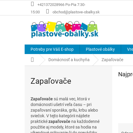
Prejsť
+421372028966 Po-Pia 7:30-
na
15:00
obchod@plastove-obalky.sk
obsah
Potreby pre Váš E-shop
Plastové obálky
Vre
Domov
Domácnosť a kuchyňa
Zapaľovače
Najpr
Zapaľovače
Zapaľovače
sú malá vec, ktorá v
domácnosti ušetrí veľa času – pri
zapaľovaní sporáka, grilu, krbu alebo
sviečok. V tejto kategórii nájdete
praktické
zapaľovače
na každodenné
R
použitie aj modely, ktoré sa hodia na
a
víkendové grilovanie či do prevádzky.