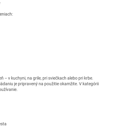
e
deniach:
– v kuchyni, na grile, pri sviečkach alebo pri krbe.
ádaniu je pripravený na použitie okamžite. V kategórii
užívanie.
esta