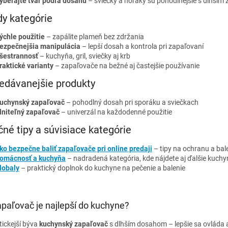
yberajte tvar podľa dosahu
– sviečky a horáky sú pohodlnejšie s dlhší
y kategórie
ýchle použitie
– zapálite plameň bez zdržania
ezpečnejšia manipulácia
– lepší dosah a kontrola pri zapaľovaní
šestrannosť
– kuchyňa, gril, sviečky aj krb
raktické varianty
– zapaľovače na bežné aj častejšie používanie
edávanejšie produkty
uchynský zapaľovač
– pohodlný dosah pri sporáku a sviečkach
lniteľný zapaľovač
– univerzál na každodenné použitie
čné tipy a súvisiace kategórie
ko bezpečne baliť zapaľovače pri online predaji
– tipy na ochranu a bale
omácnosť a kuchyňa
– nadradená kategória, kde nájdete aj ďalšie kuchy
lobaly
– praktický doplnok do kuchyne na pečenie a balenie
paľovač je najlepší do kuchyne?
tickejší býva
kuchynský zapaľovač
s dlhším dosahom – lepšie sa ovláda a 