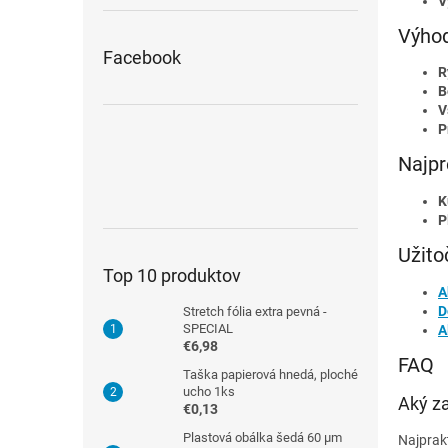
V
Výhod
Facebook
R
B
V
P
Najpr
K
P
Užito
Top 10 produktov
A
D
Stretch fólia extra pevná -
SPECIAL
A
€6,98
FAQ
Taška papierová hnedá, ploché
ucho 1ks
Aký za
€0,13
Plastová obálka šedá 60 µm
Najprak