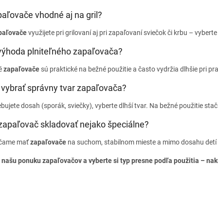
aľovače vhodné aj na gril?
paľovače
využijete pri grilovaní aj pri zapaľovaní sviečok či krbu – vybert
 výhoda plniteľného zapaľovača?
né
zapaľovače
sú praktické na bežné použitie a často vydržia dlhšie pri p
 vybrať správny tvar zapaľovača?
bujete dosah (sporák, sviečky), vyberte dlhší tvar. Na bežné použitie st
apaľovač skladovať nejako špeciálne?
čame mať
zapaľovače
na suchom, stabilnom mieste a mimo dosahu detí 
 našu ponuku zapaľovačov a vyberte si typ presne podľa použitia – nak