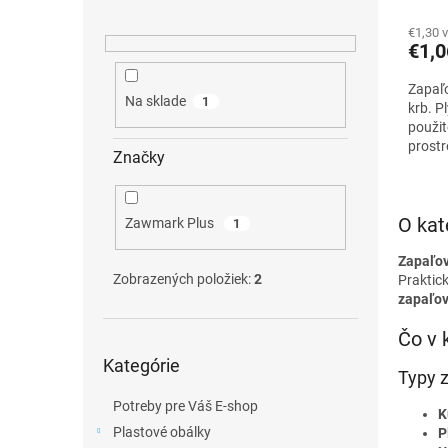
a
n
€1,30 
€1,0
e
l
Zapaľo
Na sklade
1
krb. P
použit
prostr
Značky
klasic
O kat
Zawmark Plus
1
Zapaľo
Zobrazených položiek:
2
Praktick
zapaľo
Čo v 
Preskočiť
Kategórie
kategórie
Typy 
Potreby pre Váš E-shop
K
Plastové obálky
P