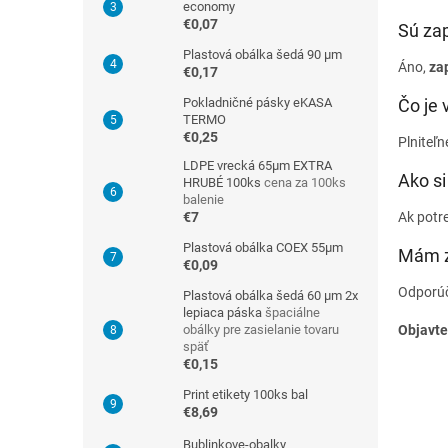
economy
€0,07
Sú zap
Plastová obálka šedá 90 µm
Áno,
za
€0,17
Pokladničné pásky eKASA
Čo je
TERMO
€0,25
Plniteľ
LDPE vrecká 65μm EXTRA
Ako si
HRUBÉ 100ks
cena za 100ks
balenie
€7
Ak potre
Plastová obálka COEX 55µm
Mám z
€0,09
Odporú
Plastová obálka šedá 60 µm 2x
lepiaca páska
špaciálne
obálky pre zasielanie tovaru
Objavte
späť
€0,15
Print etikety 100ks bal
€8,69
Bublinkove-obalky