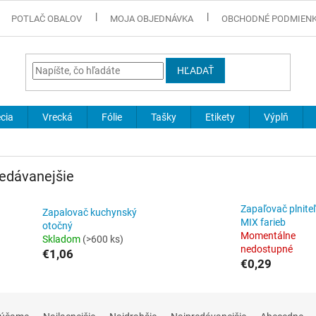
POTLAČ OBALOV
MOJA OBJEDNÁVKA
OBCHODNÉ PODMIEN
HĽADAŤ
cia
Vrecká
Fólie
Tašky
Etikety
Výplň
edávanejšie
Zapaľovač plnite
Zapalovač kuchynský
MIX farieb
otočný
Momentálne
Skladom
(>600 ks)
nedostupné
€1,06
€0,29