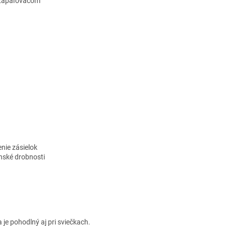
m zapaľovačom
nie zásielok
nské drobnosti
je pohodlný aj pri sviečkach.