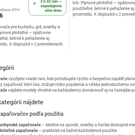
2 h 32 min —
krb. Plynové plniteľné — opätovn
5
expedujeme
použiteľné, šetrné k peňaženke aj
hviezdičiek.
vrátane DPH
ešte dnes
6
prostrediu. K dispozícii v 2 preve
klasický plniteľný MIX...
vače pre kuchyňu, gril, sviečky a
lynové plniteľné — opätovne
eľné, šetrné k peňaženke aj
ediu. K dispozícii v 2 prevedeniach:
ký plniteľný MIX...
O
v
egórii
l
á
vače
využijete všade tam, kde potrebujete rýchlo a bezpečne zapáliť plameň 
d
ý zapaľovač šetrí čas, znižuje riziko popálenia a vďaka jednoduchému ovl
a
vače
nájdete modely vhodné na každodennú domácnosť aj na častejšie po
c
i
kategórii nájdete
e
p
zapaľovačov podľa použitia
r
v
uchynské zapaľovače
– ideálne na sporák, sviečky a horšie dostupné mi
k
lniteľné zapaľovače
– praktické na bežné každodenné použitie
y