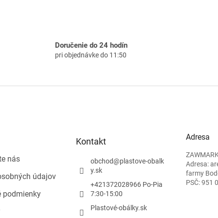
Doručenie do 24 hodín
pri objednávke do 11:50
Adresa
Kontakt
ZAWMARK P
te nás
obchod
@
plastove-obalk
Adresa: ar
y.sk
farmy Bod
osobných údajov
PSČ: 951 
+421372028966 Po-Pia
 podmienky
7:30-15:00
Plastové-obálky.sk
y