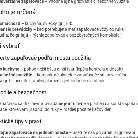
niverzálne zapaľovače
– vhodné aj na grilovanie či sezónne využitie
v
ý
oho je určená
p
i
omácnosti
– kuchyňa, sviečky, gril, krb
s
enšie prevádzky
– keď potrebujete mať zapaľovače vždy po ruke
u
udia, čo grilujú
– rýchle zapaľovanie bez zbytočných komplikácií
i vybrať
erte zapaľovač podľa miesta použitia
o kuchyne
– pohodlnejší býva dlhší tvar (lepšia kontrola a dosah)
a bežné použitie
– kompaktné plniteľné zapaľovače sú univerzálne
a gril
– oceníte stabilný plameň a jednoduché ovládanie
odlie a bezpečnosť
paľovač sa drží pevne, ovládanie je intuitívne a plameň sa spúšťa spoľah
če, ktoré vám „sadnú“ do ruky – rozdiel pocítite každý deň.
ktické tipy v praxi
ajte zapaľovače na jednom mieste
– ušetríte čas pri varení aj grilovaní