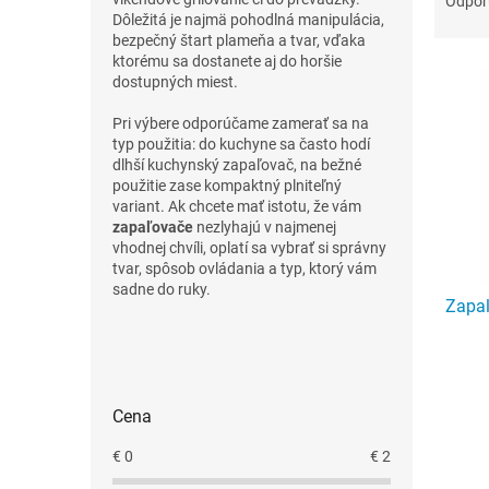
Odpo
d
Dôležitá je najmä pohodlná manipulácia,
bezpečný štart plameňa a tvar, vďaka
e
ktorému sa dostanete aj do horšie
V
n
dostupných miest.
ý
i
p
e
Pri výbere odporúčame zamerať sa na
i
p
typ použitia: do kuchyne sa často hodí
s
r
dlhší kuchynský zapaľovač, na bežné
použitie zase kompaktný plniteľný
p
o
variant. Ak chcete mať istotu, že vám
r
d
zapaľovače
nezlyhajú v najmenej
o
u
vhodnej chvíli, oplatí sa vybrať si správny
d
k
tvar, spôsob ovládania a typ, ktorý vám
u
t
sadne do ruky.
Zapal
k
o
t
v
B
o
o
v
č
Cena
n
ý
€
0
€
2
p