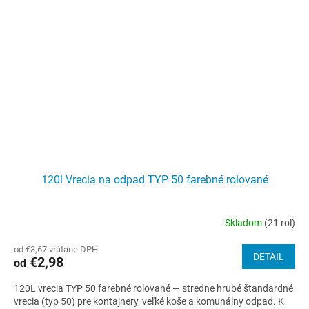
120l Vrecia na odpad TYP 50 farebné rolované
Skladom
(21 rol)
Priemerné
hodnotenie
od €3,67 vrátane DPH
produktu
DETAIL
€2,98
od
je
4,5
120L vrecia TYP 50 farebné rolované — stredne hrubé štandardné
z
vrecia (typ 50) pre kontajnery, veľké koše a komunálny odpad. K
5