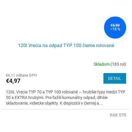
€5,90
–15 %
120l Vrecia na odpad TYP 100 čierne rolované
Skladom
(183 rol)
Priemerné
hodnotenie
€6,11 vrátane DPH
produktu
DETAIL
€4,97
je
5,0
120L Vrecia TYP 70 a TYP 100 rolované — hrubšie typy medzi TYP
z
50 a EXTRA hrubými. Pre ťažší komunálny odpad, dlhšie
5
skladovanie, vidiecke objekty. K dispozícii v čiernej a...
hviezdičiek.
Kód:
070