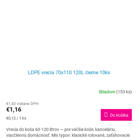
LDPE vrecia 70x110 120L čierne 10ks
Skladom
(153 ks)
Priemerné
hodnotenie
€1,43 vrátane DPH
produktu
€1,16
je
Do košíka
5,0
Jednotková
€0,12 / 1 ks
z
cena:
5
Vrecia do koša 60-120 litrov — pre väčšie koše, kanceláriu,
hviezdičiek.
viacčlennú domácnosť. Mix typov: klasické rolované, zaťahovacie