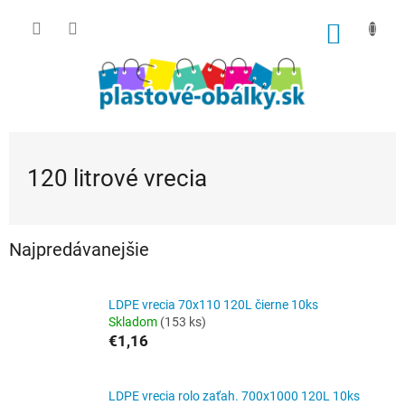
Prejsť
na
NÁKU
obsah
KOŠÍK
120 litrové vrecia
Najpredávanejšie
LDPE vrecia 70x110 120L čierne 10ks
Skladom
(153 ks)
€1,16
LDPE vrecia rolo zaťah. 700x1000 120L 10ks