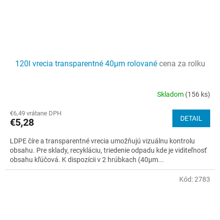
120l vrecia transparentné 40µm rolované
cena za rolku
Skladom
(156 ks)
Priemerné
hodnotenie
€6,49 vrátane DPH
produktu
DETAIL
€5,28
je
3,7
LDPE číre a transparentné vrecia umožňujú vizuálnu kontrolu
z
obsahu. Pre sklady, recykláciu, triedenie odpadu kde je viditeľnosť
5
obsahu kľúčová. K dispozícii v 2 hrúbkach (40µm...
hviezdičiek.
Kód:
2783