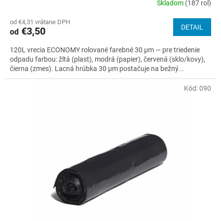
Skladom
(187 rol)
Priemerné
hodnotenie
od €4,31 vrátane DPH
produktu
DETAIL
€3,50
od
je
4,3
120L vrecia ECONOMY rolované farebné 30 µm — pre triedenie
z
odpadu farbou: žltá (plast), modrá (papier), červená (sklo/kovy),
5
čierna (zmes). Lacná hrúbka 30 µm postačuje na bežný...
hviezdičiek.
Kód:
090