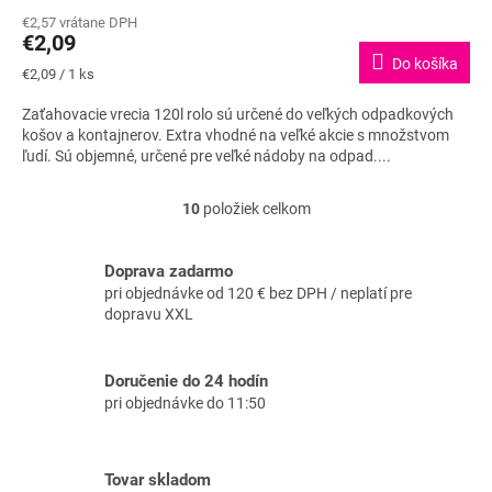
hodnotenie
€2,57 vrátane DPH
produktu
€2,09
je
Do košíka
5,0
Jednotková
€2,09 / 1 ks
z
cena:
5
Zaťahovacie vrecia 120l rolo sú určené do veľkých odpadkových
hviezdičiek.
košov a kontajnerov. Extra vhodné na veľké akcie s množstvom
ľudí. Sú objemné, určené pre veľké nádoby na odpad....
10
položiek celkom
O
v
l
Doprava zadarmo
á
pri objednávke od 120 € bez DPH / neplatí pre
d
dopravu XXL
a
c
i
Doručenie do 24 hodín
e
pri objednávke do 11:50
p
r
v
k
Tovar skladom
y