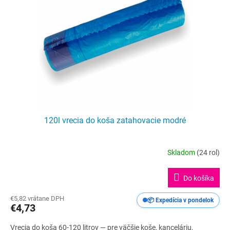
p
r
o
d
u
k
t
o
v
120l vrecia do koša zatahovacie modré
Skladom
(24 rol)
Priemerné
hodnotenie
produktu
Do košíka
je
5,0
€5,82 vrátane DPH
📦 Expedícia v pondelok
z
€4,73
5
hviezdičiek.
Vrecia do koša 60-120 litrov — pre väčšie koše, kanceláriu,