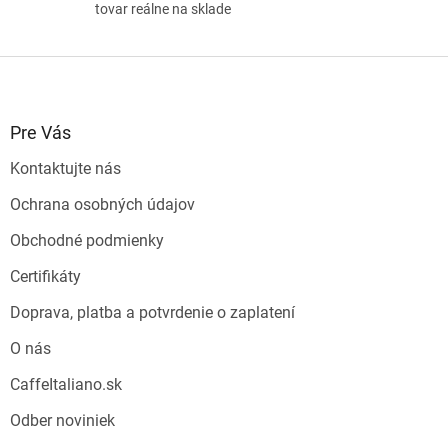
tovar reálne na sklade
v
ý
p
Z
i
á
s
p
u
ä
Pre Vás
t
Kontaktujte nás
i
e
Ochrana osobných údajov
Obchodné podmienky
Certifikáty
Doprava, platba a potvrdenie o zaplatení
O nás
CaffeItaliano.sk
Odber noviniek