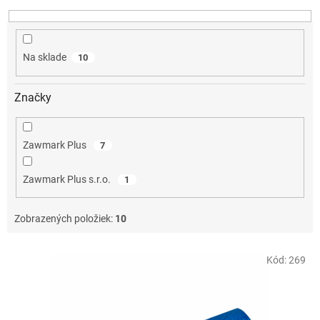
u
k
t
o
Na sklade
10
v
Značky
Zawmark Plus
7
Zawmark Plus s.r.o.
1
Zobrazených položiek:
10
V
Kód:
269
ý
p
i
s