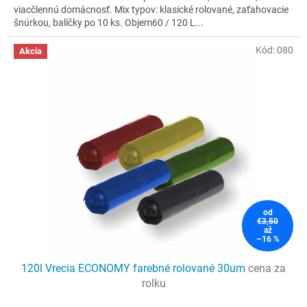
viacčlennú domácnosť. Mix typov: klasické rolované, zaťahovacie
šnúrkou, balíčky po 10 ks. Objem60 / 120 L...
Kód:
080
Akcia
od
€3,50
až
–16 %
120l Vrecia ECONOMY farebné rolované 30um
cena za
rolku