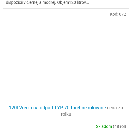
dispozícii v čiernej a modrej. Objem120 litrov...
hviezdičiek.
Kód:
072
120l Vrecia na odpad TYP 70 farebné rolované
cena za
rolku
Skladom
(48 rol)
Priemerné