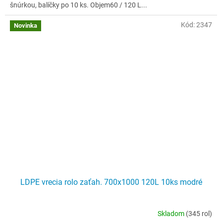
šnúrkou, balíčky po 10 ks. Objem60 / 120 L...
Kód:
2347
Novinka
LDPE vrecia rolo zaťah. 700x1000 120L 10ks modré
Skladom
(345 rol)
Priemerné