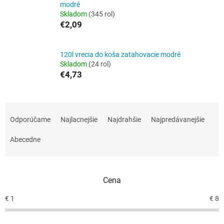
modré
Skladom
(345 rol)
€2,09
120l vrecia do koša zatahovacie modré
Skladom
(24 rol)
€4,73
R
a
Odporúčame
Najlacnejšie
Najdrahšie
Najpredávanejšie
d
e
Abecedne
n
i
e
Cena
p
r
€
1
€
8
o
d