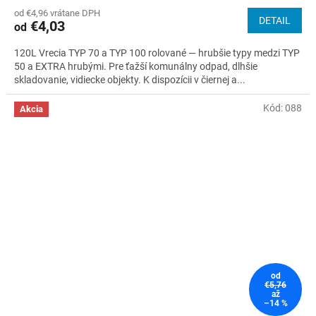
hodnotenie
od €4,96 vrátane DPH
produktu
DETAIL
€4,03
od
je
4,8
120L Vrecia TYP 70 a TYP 100 rolované — hrubšie typy medzi TYP
z
50 a EXTRA hrubými. Pre ťažší komunálny odpad, dlhšie
5
skladovanie, vidiecke objekty. K dispozícii v čiernej a...
hviezdičiek.
Kód:
088
Akcia
od
€5,76
až
–14 %