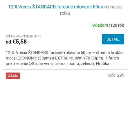
120l Vrecia ŠTANDARD farebné rolované 60um
cena za
rolku
Skladom
(128 rol)
Priemerné
hodnotenie
od €6,86 vrátane DPH
produktu
DETAIL
€5,58
od
je
4,6
120L Vrecia ŠTANDARD farebné rolované 60µm — stredná hrúbka
z
medzi ECONOMY (30µm) a EXTRA hrubými (70-80µm). 5 farieb
5
pre triedenie (žltá, červená, čierna, modrá, zelená). Hrúbka...
hviezdičiek.
Kód:
295
Akcia