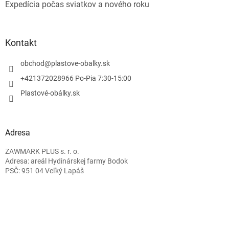
Expedícia počas sviatkov a nového roku
Kontakt
obchod
@
plastove-obalky.sk
+421372028966 Po-Pia 7:30-15:00
Plastové-obálky.sk
Adresa
ZAWMARK PLUS s. r. o.
Adresa: areál Hydinárskej farmy Bodok
PSČ: 951 04 Veľký Lapáš