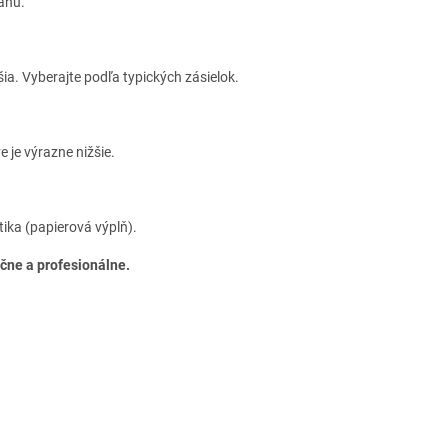
sahu.
šia. Vyberajte podľa typických zásielok.
 je výrazne nižšie.
tika (papierová výplň).
ečne a profesionálne.