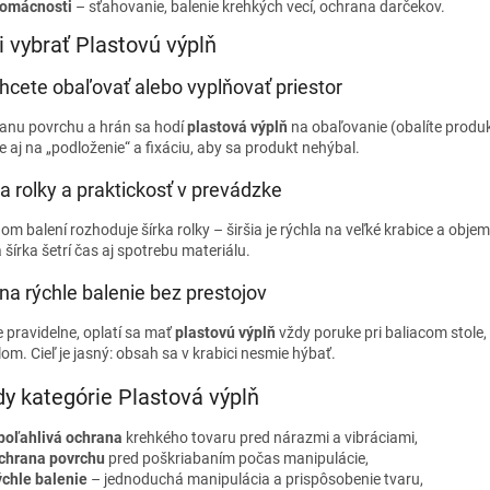
omácnosti
– sťahovanie, balenie krehkých vecí, ochrana darčekov.
i vybrať Plastovú výplň
chcete obaľovať alebo vyplňovať priestor
anu povrchu a hrán sa hodí
plastová výplň
na obaľovanie (obalíte produkt
e aj na „podloženie“ a fixáciu, aby sa produkt nehýbal.
ka rolky a praktickosť v prevádzke
om balení rozhoduje šírka rolky – širšia je rýchla na veľké krabice a obje
šírka šetrí čas aj spotrebu materiálu.
 na rýchle balenie bez prestojov
e pravidelne, oplatí sa mať
plastovú výplň
vždy poruke pri baliacom stole
om. Cieľ je jasný: obsah sa v krabici nesmie hýbať.
y kategórie Plastová výplň
poľahlivá ochrana
krehkého tovaru pred nárazmi a vibráciami,
chrana povrchu
pred poškriabaním počas manipulácie,
ýchle balenie
– jednoduchá manipulácia a prispôsobenie tvaru,