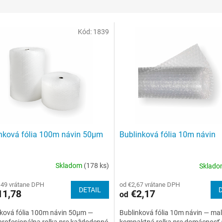
Kód:
1839
nková fólia 100m návin 50µm
Bublinková fólia 10m návin
Skladom
(178 ks)
Sklad
erné
Priemerné
tenie
hodnotenie
,49 vrátane DPH
od €2,67 vrátane DPH
ktu
produktu
DETAIL
1,78
€2,17
od
je
3,2
nková fólia 100m návin 50µm —
Bublinková fólia 10m návin — ma
z
profesionálna rolka pre každodenné