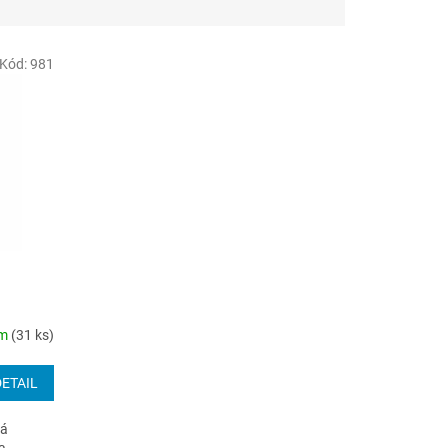
Kód:
981
om
(31 ks)
DETAIL
lá