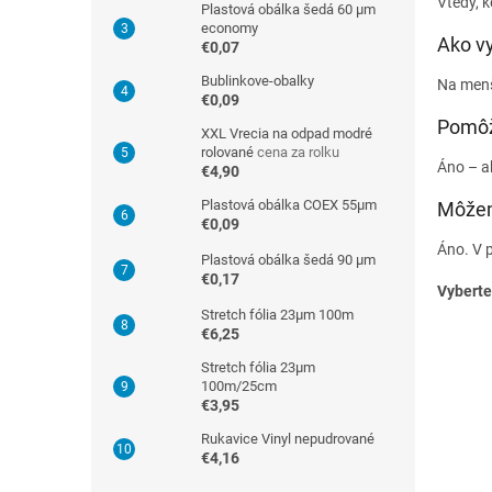
Vtedy, k
Plastová obálka šedá 60 µm
economy
Ako vy
€0,07
Bublinkove-obalky
Na menši
€0,09
Pomôže
XXL Vrecia na odpad modré
rolované
cena za rolku
Áno – ak
€4,90
Plastová obálka COEX 55µm
Môžem
€0,09
Áno. V p
Plastová obálka šedá 90 µm
€0,17
Vyberte
Stretch fólia 23µm 100m
€6,25
Stretch fólia 23µm
100m/25cm
€3,95
Rukavice Vinyl nepudrované
€4,16