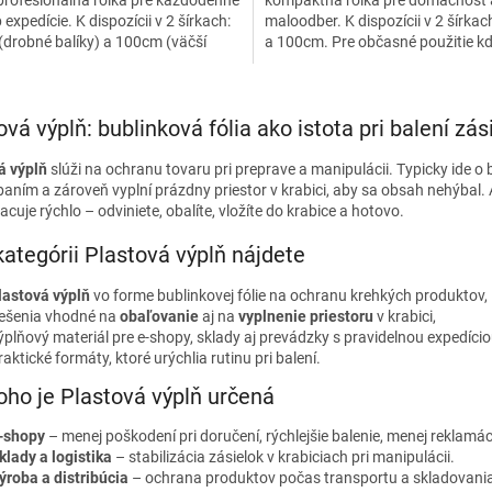
kompaktná rolka pre domácnosť 
5
 expedície. K dispozícii v 2 šírkach:
maloodber. K dispozícii v 2 šírka
ičiek.
hviezdičiek.
drobné balíky) a 100cm (väčší
a 100cm. Pre občasné použitie 
. Návin 100...
by sa minulo za roky. Návin...
O
v
ová výplň: bublinková fólia ako istota pri balení zás
l
á
á výplň
slúži na ochranu tovaru pri preprave a manipulácii. Typicky ide o b
d
aním a zároveň vyplní prázdny priestor v krabici, aby sa obsah nehýbal. 
a
acuje rýchlo – odviniete, obalíte, vložíte do krabice a hotovo.
c
i
kategórii Plastová výplň nájdete
e
p
lastová výplň
vo forme bublinkovej fólie na ochranu krehkých produktov,
r
iešenia vhodné na
obaľovanie
aj na
vyplnenie priestoru
v krabici,
v
ýplňový materiál pre e-shopy, sklady aj prevádzky s pravidelnou expedício
k
raktické formáty, ktoré urýchlia rutinu pri balení.
y
v
oho je Plastová výplň určená
ý
p
-shopy
– menej poškodení pri doručení, rýchlejšie balenie, menej reklamáci
i
klady a logistika
– stabilizácia zásielok v krabiciach pri manipulácii.
s
ýroba a distribúcia
– ochrana produktov počas transportu a skladovani
u