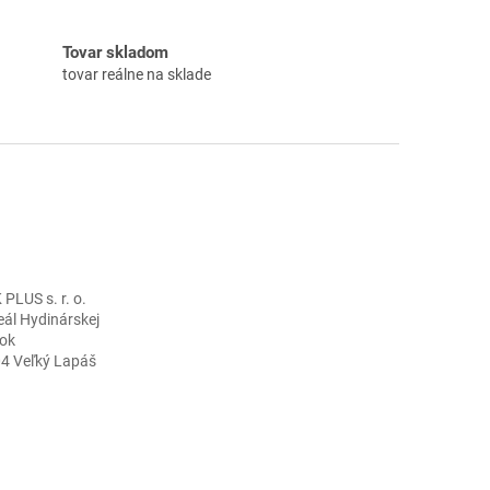
Tovar skladom
tovar reálne na sklade
LUS s. r. o.
eál Hydinárskej
ok
04 Veľký Lapáš