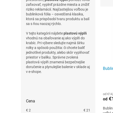
d
zafixovať, vyplniť prázdne miesta a znížiť
e
riziko reklamácií. Najčastejšou voľbou je
V
n
bublinková fólia – osvedčená klasika,
ý
i
ktorá sa prispôsobí tvaru produktu a balí
sa s ňou naozaj rýchlo.
p
e
i
p
V tejto kategórii nájdete
plastovú výplň
s
r
vhodnú na obaľovanie aj ako výplň do
p
o
krabíc. Pri výbere sledujte najmä šírku
r
d
rolky a spôsob použitia: či chcete baliť
o
u
jednotlivé produkty, alebo skôr vyplňovať
priestor v balíku. Správne zvolená
d
k
plastová výplň znamená bezpečnejšie
u
t
doručenie a plynulejšie balenie v sklade aj
Bubli
k
o
v e-shope.
t
v
o
Priem
v
B
hodno
o
od €14
produ
č
€1
od
je
Cena
n
3,9
ý
Bubli
z
€
2
€
21
veľká 