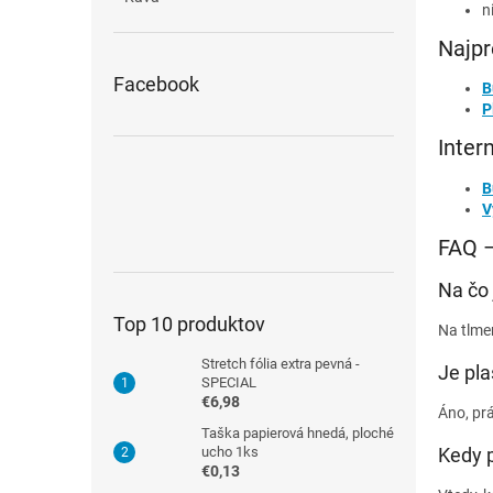
n
Najpr
Facebook
B
P
Inter
B
V
FAQ –
Na čo 
Top 10 produktov
Na tlme
Stretch fólia extra pevná -
Je pla
SPECIAL
€6,98
Áno, prá
Taška papierová hnedá, ploché
ucho 1ks
Kedy p
€0,13