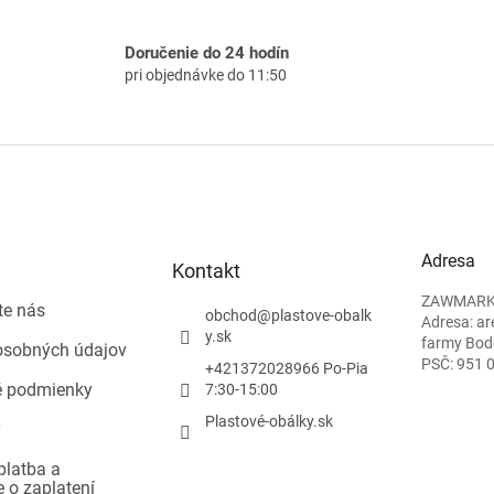
Doručenie do 24 hodín
pri objednávke do 11:50
Adresa
Kontakt
ZAWMARK P
te nás
obchod
@
plastove-obalk
Adresa: ar
y.sk
farmy Bod
osobných údajov
PSČ: 951 
+421372028966 Po-Pia
 podmienky
7:30-15:00
Plastové-obálky.sk
y
platba a
e o zaplatení