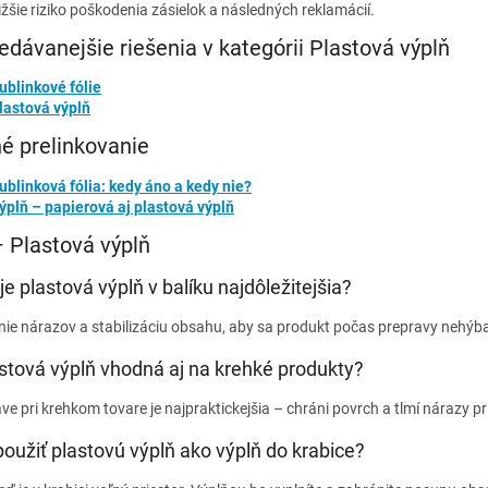
ižšie riziko poškodenia zásielok a následných reklamácií.
edávanejšie riešenia v kategórii Plastová výplň
ublinkové fólie
lastová výplň
né prelinkovanie
ublinková fólia: kedy áno a kedy nie?
ýplň – papierová aj plastová výplň
 Plastová výplň
je plastová výplň v balíku najdôležitejšia?
nie nárazov a stabilizáciu obsahu, aby sa produkt počas prepravy nehýba
stová výplň vhodná aj na krehké produkty?
ve pri krehkom tovare je najpraktickejšia – chráni povrch a tlmí nárazy pr
oužiť plastovú výplň ako výplň do krabice?