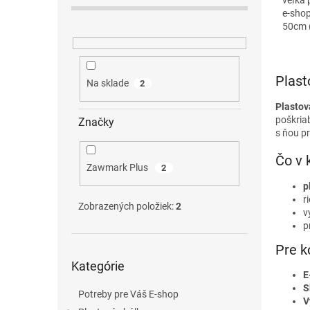
p
5
e-shop
hviezd
a
50cm (
n
tovar)
e
l
Plast
Na sklade
2
Plastov
poškriab
Značky
s ňou pr
Čo v 
Zawmark Plus
2
p
r
Zobrazených položiek:
2
v
p
Pre k
Preskočiť
Kategórie
kategórie
E
S
Potreby pre Váš E-shop
V