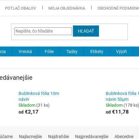
POTLAČ OBALOV
MOJA OBJEDNÁVKA
OBCHODNÉ PODMIEN
HĽADAŤ
cia
Vrecká
Fólie
Tašky
Etikety
Výplň
edávanejšie
Bublinková fólia 10m
Bublinková fólia
návin
návin 50µm
Skladom
(31 ks)
Skladom
(178 ks
€2,17
€11,78
od
od
rúčame
Najlacnejšie
Najdrahšie
Najpredávanejšie
Abecedne