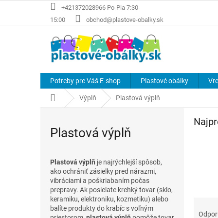
Prejsť
+421372028966 Po-Pia 7:30-
na
15:00
obchod@plastove-obalky.sk
obsah
Potreby pre Váš E-shop
Plastové obálky
Vre
Domov
Výplň
Plastová výplň
Najpr
Plastová výplň
Plastová výplň
je najrýchlejší spôsob,
ako ochrániť zásielky pred nárazmi,
vibráciami a poškriabaním počas
prepravy. Ak posielate krehký tovar (sklo,
keramiku, elektroniku, kozmetiku) alebo
R
balíte produkty do krabíc s voľným
a
Odpo
priestorom,
plastová výplň
pomôže tovar