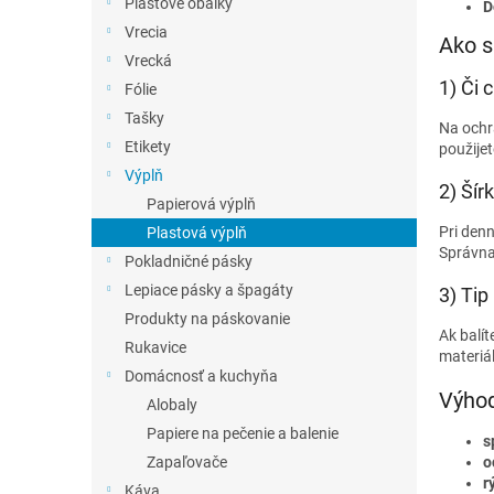
Plastové obálky
D
Vrecia
Ako s
Vrecká
1) Či 
Fólie
Tašky
Na ochr
Etikety
použijet
Výplň
2) Šír
Papierová výplň
Pri denn
Plastová výplň
Správna 
Pokladničné pásky
Lepiace pásky a špagáty
3) Tip
Produkty na páskovanie
Ak balít
Rukavice
materiál
Domácnosť a kuchyňa
Výhod
Alobaly
Papiere na pečenie a balenie
s
o
Zapaľovače
r
Káva