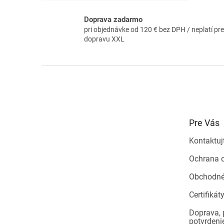
Doprava zadarmo
pri objednávke od 120 € bez DPH / neplatí pre
dopravu XXL
Z
á
p
ä
t
Pre Vás
i
e
Kontaktuj
Ochrana 
Obchodné
Certifikát
Doprava, 
potvrdeni