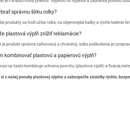
eď je v krabici voľný priestor. Výplňou ho vyplníte a zabránite posunu ob
brať správnu šírku rolky?
e produkty sa hodí užšia rolka, na objemnejšie balíky a rýchle balenie šir
 plastová výplň znížiť reklamácie?
 je produkt správne zafixovaný a chránený, riziko poškodenia pri preprave
 kombinovať plastovú a papierovú výplň?
raxi sa často kombinuje ochrana povrchu (plastová výplň) a fixácia/este
 si z našej ponuky plastovej výplne a zabezpečte zásielky rýchlo, bezp