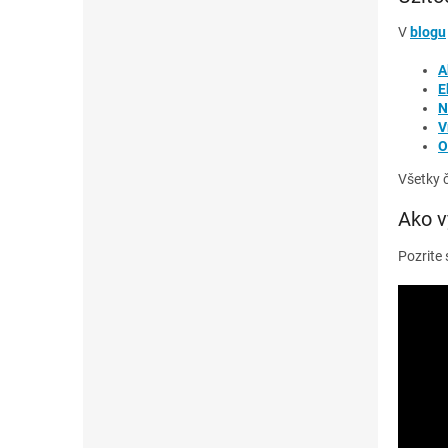
V
blogu
A
E
N
V
O
Všetky 
Ako v
Pozrite 