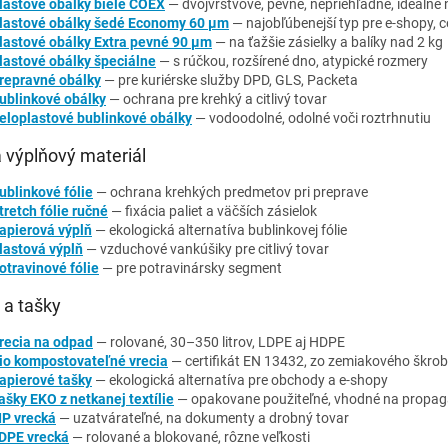
lastové obálky biele COEX
— dvojvrstvové, pevné, nepriehľadné, ideálne
lastové obálky šedé Economy 60 µm
— najobľúbenejší typ pre e-shopy, 
lastové obálky Extra pevné 90 µm
— na ťažšie zásielky a balíky nad 2 kg
lastové obálky špeciálne
— s rúčkou, rozšírené dno, atypické rozmery
repravné obálky
— pre kuriérske služby DPD, GLS, Packeta
ublinkové obálky
— ochrana pre krehký a citlivý tovar
eloplastové bublinkové obálky
— vodoodolné, odolné voči roztrhnutiu
a výplňový materiál
ublinkové fólie
— ochrana krehkých predmetov pri preprave
tretch fólie ručné
— fixácia paliet a väčších zásielok
apierová výplň
— ekologická alternatíva bublinkovej fólie
lastová výplň
— vzduchové vankúšiky pre citlivý tovar
otravinové fólie
— pre potravinársky segment
 a tašky
recia na odpad
— rolované, 30–350 litrov, LDPE aj HDPE
io kompostovateľné vrecia
— certifikát EN 13432, zo zemiakového škro
apierové tašky
— ekologická alternatíva pre obchody a e-shopy
ašky EKO z netkanej textílie
— opakovane použiteľné, vhodné na propag
IP vrecká
— uzatvárateľné, na dokumenty a drobný tovar
DPE vrecká
— rolované a blokované, rôzne veľkosti