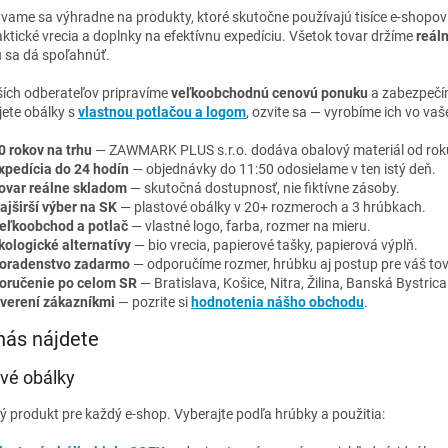
vame sa výhradne na produkty, ktoré skutočne používajú tisíce e-shopov 
raktické vrecia a doplnky na efektívnu expedíciu. Všetok tovar držíme
reál
ú sa dá spoľahnúť.
ších odberateľov pripravíme
veľkoobchodnú cenovú ponuku
a zabezpeč
jete obálky s
vlastnou potlačou a logom
, ozvite sa — vyrobíme ich vo vaš
0 rokov na trhu
— ZAWMARK PLUS s.r.o. dodáva obalový materiál od rok
xpedícia do 24 hodín
— objednávky do 11:50 odosielame v ten istý deň.
ovar reálne skladom
— skutočná dostupnosť, nie fiktívne zásoby.
ajširší výber na SK
— plastové obálky v 20+ rozmeroch a 3 hrúbkach.
eľkoobchod a potlač
— vlastné logo, farba, rozmer na mieru.
kologické alternatívy
— bio vrecia, papierové tašky, papierová výplň.
oradenstvo zadarmo
— odporučíme rozmer, hrúbku aj postup pre váš tov
oručenie po celom SR
— Bratislava, Košice, Nitra, Žilina, Banská Bystrica
verení zákazníkmi
— pozrite si
hodnotenia nášho obchodu
.
nás nájdete
vé obálky
ý produkt pre každý e-shop. Vyberajte podľa hrúbky a použitia: