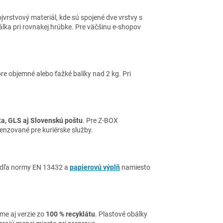
ojvrstvový materiál, kde sú spojené dve vrstvy s
álka pri rovnakej hrúbke. Pre väčšinu e-shopov
re objemné alebo ťažké balíky nad 2 kg. Pri
ta, GLS aj Slovenskú poštu
. Pre Z-BOX
nzované pre kuriérske služby.
odľa normy EN 13432 a
papierovú výplň
namiesto
me aj verzie zo
100 % recyklátu
. Plastové obálky