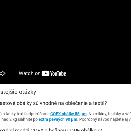
stejšie otázky
astové obálky sú vhodné na oblečenie a textil?
ká a ľahký textil odporúčame
COEX obálky 55 µm
. Na mikiny, tepláky a väč
h nad 2 kg siahnite po
extra pevných 90 µm
. Podrobný návod nájdete aj 
 rozdiel medzi COEX a bežnou LDPE obálkou?