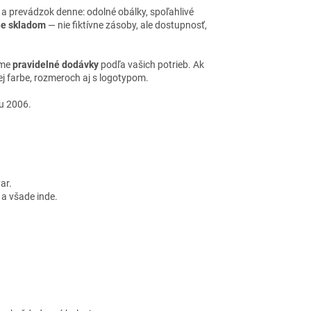
a prevádzok denne: odolné obálky, spoľahlivé
ne skladom
— nie fiktívne zásoby, ale dostupnosť,
íme
pravidelné dodávky
podľa vašich potrieb. Ak
ej farbe, rozmeroch aj s logotypom.
u 2006.
ar.
 a všade inde.