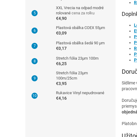
R
XXL Vrecia na odpad modré
rolované
cena za rolku
Doplnk
€4,90
L
Plastová obálka COEX 55µm
E
€0,09
P
P
Plastová obálka šedá 90 µm
€0,17
R
P
Stretch fólia 23µm 100m
P
€6,25
Doruč
Stretch fólia 23µm
100m/25cm
Sídlime
€3,95
pracovn
Rukavice Vinyl nepudrované
€4,16
Doruču
priemys
objedná
Platobn
Užito