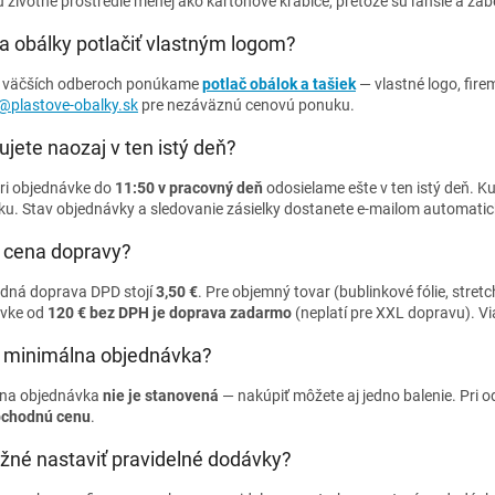
 životné prostredie menej ako kartónové krabice, pretože sú ľahšie a zab
a obálky potlačiť vlastným logom?
i väčších odberoch ponúkame
potlač obálok a tašiek
— vlastné logo, fire
plastove-obalky.sk
pre nezáväznú cenovú ponuku.
jete naozaj v ten istý deň?
ri objednávke do
11:50 v pracovný deň
odosielame ešte v ten istý deň. K
ku. Stav objednávky a sledovanie zásielky dostanete e-mailom automatic
e cena dopravy?
dná doprava DPD stojí
3,50 €
. Pre objemný tovar (bublinkové fólie, stretch 
ávke od
120 € bez DPH je doprava zadarmo
(neplatí pre XXL dopravu). V
e minimálna objednávka?
lna objednávka
nie je stanovená
— nakúpiť môžete aj jedno balenie. Pri o
bchodnú cenu
.
žné nastaviť pravidelné dodávky?