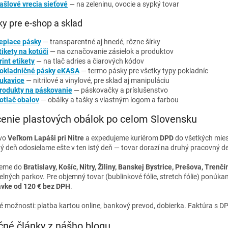
ašlové vrecia sieťové
— na zeleninu, ovocie a sypký tovar
y pre e-shop a sklad
epiace pásky
— transparentné aj hnedé, rôzne šírky
tikety na kotúči
— na označovanie zásielok a produktov
rint etikety
— na tlač adries a čiarových kódov
okladničné pásky eKASA
— termo pásky pre všetky typy pokladníc
ukavice
— nitrilové a vinylové, pre sklad aj manipuláciu
rodukty na páskovanie
— páskovačky a príslušenstvo
otlač obalov
— obálky a tašky s vlastným logom a farbou
enie plastových obálok po celom Slovensku
 vo
Veľkom Lapáši pri Nitre
a expedujeme kuriérom
DPD
do všetkých mies
ý deň odosielame ešte v ten istý deň — tovar dorazí na druhý pracovný d
jeme do
Bratislavy, Košíc, Nitry, Žiliny, Banskej Bystrice, Prešova, Trenč
elných parkov. Pre objemný tovar (bublinkové fólie, stretch fólie) ponúk
vke od 120 € bez DPH
.
é možnosti: platba kartou online, bankový prevod, dobierka. Faktúra s DP
čné články z nášho blogu