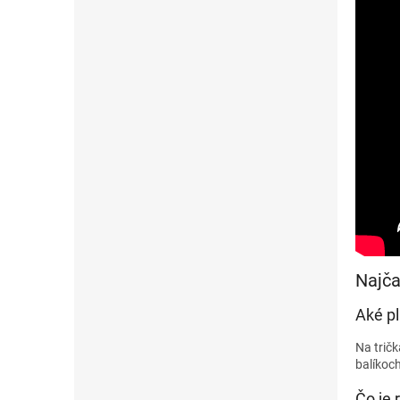
Najča
Aké pl
Na trič
balíkoc
Čo je