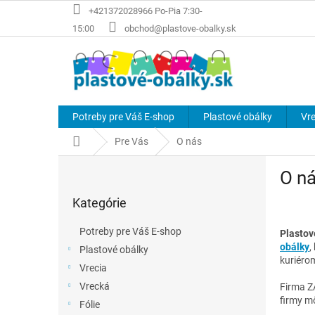
Prejsť
+421372028966 Po-Pia 7:30-
na
15:00
obchod@plastove-obalky.sk
obsah
Potreby pre Váš E-shop
Plastové obálky
Vre
Domov
Pre Vás
O nás
B
O n
o
Preskočiť
č
Kategórie
kategórie
n
ý
Potreby pre Váš E-shop
Plastov
p
obálky
,
Plastové obálky
a
kuriéro
Vrecia
n
e
Vrecká
Firma Z
l
firmy mô
Fólie