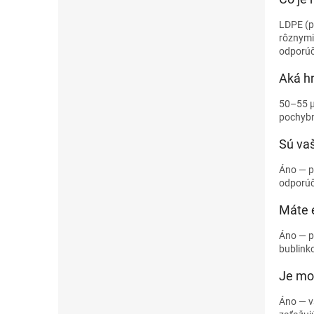
LDPE (po
rôznymi 
odporú
Aká hr
50–55 µm
pochybn
Sú va
Áno — p
odporú
Máte 
Áno — 
bublinko
Je mo
Áno — v