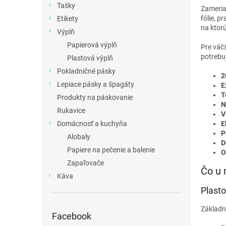
Tašky
Zameria
fólie, p
Etikety
na ktor
Výplň
Papierová výplň
Pre väč
potrebu
Plastová výplň
Pokladničné pásky
2
Lepiace pásky a špagáty
E
T
Produkty na páskovanie
N
Rukavice
V
E
Domácnosť a kuchyňa
P
Alobaly
D
Papiere na pečenie a balenie
O
Zapaľovače
Čo u 
Káva
Plasto
Základn
Facebook