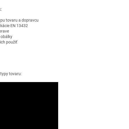
:
ypu tovaru a dopravcu
ifikácie EN 13432
prave
 obálky
ich použiť
 typy tovaru: