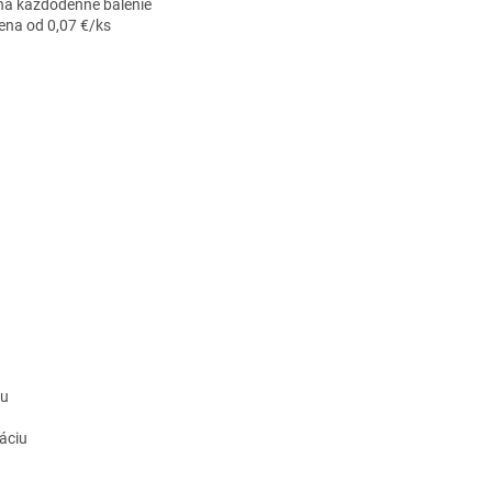
 na každodenné balenie
cena od 0,07 €/ks
bu
áciu