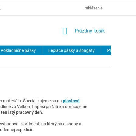
KY
OCHRANA OSOBNÝCH ÚDAJOV
Prihlásenie
NÁKUPNÝ
Prázdny košík
KOŠÍK
Pokladničné pásky
Lepiace pásky a špagáty
Produkty na p
o materiálu. Špecializujeme sa na
plastové
. Sídlime vo Veľkom Lapáši pri Nitre a doručujeme
ten istý pracovný deň
.
 vybudovali sortiment, na ktorý sa e-shopy a
odennej expedícii.