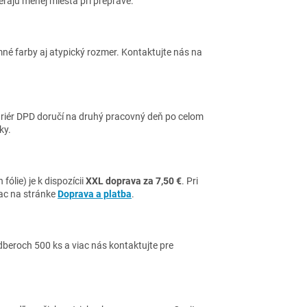
erajú menej miesta pri preprave.
mné farby aj atypický rozmer. Kontaktujte nás na
uriér DPD doručí na druhý pracovný deň po celom
ky.
fólie) je k dispozícii
XXL doprava za 7,50 €
. Pri
iac na stránke
Doprava a platba
.
dberoch 500 ks a viac nás kontaktujte pre