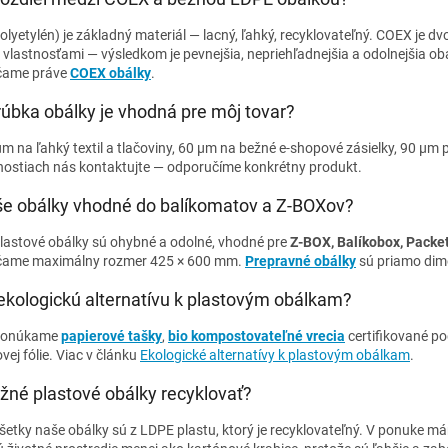
lyetylén) je základný materiál — lacný, ľahký, recyklovateľný. COEX je dv
vlastnosťami — výsledkom je pevnejšia, nepriehľadnejšia a odolnejšia ob
čame práve
COEX obálky
.
úbka obálky je vhodná pre môj tovar?
 na ľahký textil a tlačoviny, 60 µm na bežné e-shopové zásielky, 90 µm p
ostiach nás kontaktujte — odporučíme konkrétny produkt.
še obálky vhodné do balíkomatov a Z-BOXov?
lastové obálky sú ohybné a odolné, vhodné pre
Z-BOX, Balíkobox, Packe
čame maximálny rozmer 425 × 600 mm.
Prepravné obálky
sú priamo dime
ekologickú alternatívu k plastovým obálkam?
ponúkame
papierové tašky
,
bio kompostovateľné vrecia
certifikované p
vej fólie. Viac v článku
Ekologické alternatívy k plastovým obálkam
.
žné plastové obálky recyklovať?
šetky naše obálky sú z LDPE plastu, ktorý je recyklovateľný. V ponuke má