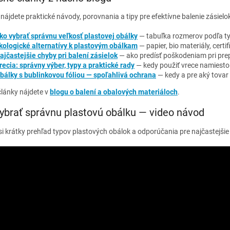
nájdete praktické návody, porovnania a tipy pre efektívne balenie zásielok
ko vybrať správnu veľkosť plastovej obálky
— tabuľka rozmerov podľa t
kologické alternatívy k plastovým obálkam
— papier, bio materiály, cert
ajčastejšie chyby pri balení zásielok
— ako predísť poškodeniam pri pre
recia: správny výber, typy a praktické rady
— kedy použiť vrece namiesto
bálky s bublinkovou fóliou — spoľahlivá ochrana
— kedy a pre aký tovar 
články nájdete v
blogu o balení a obalových materiáloch
.
ybrať správnu plastovú obálku — video návod
si krátky prehľad typov plastových obálok a odporúčania pre najčastejšie