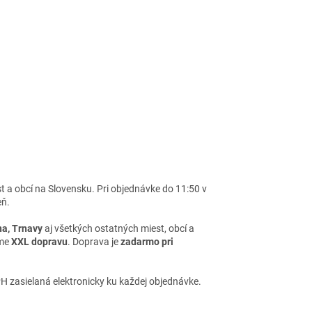
t a obcí na Slovensku. Pri objednávke do 11:50 v
eň.
ína, Trnavy
aj všetkých ostatných miest, obcí a
ame
XXL dopravu
. Doprava je
zadarmo pri
H zasielaná elektronicky ku každej objednávke.