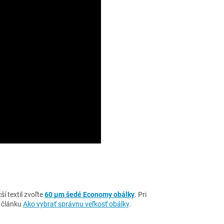
ší textil zvoľte
60 µm šedé Economy obálky
. Pri
v článku
Ako vybrať správnu veľkosť obálky
.