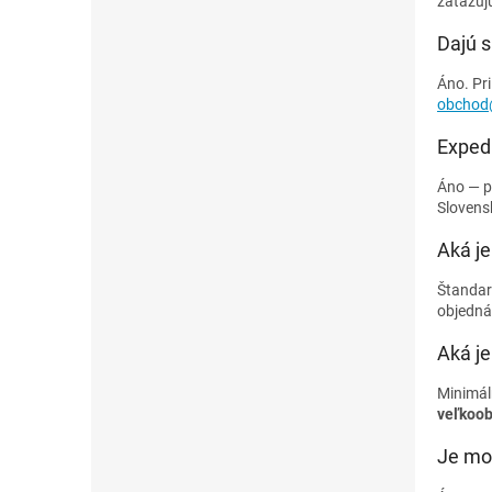
zaťažujú
Dajú s
Áno. Pr
obchod@
Expedu
Áno — p
Slovens
Aká j
Štandar
objedn
Aká j
Minimá
veľkoo
Je mo