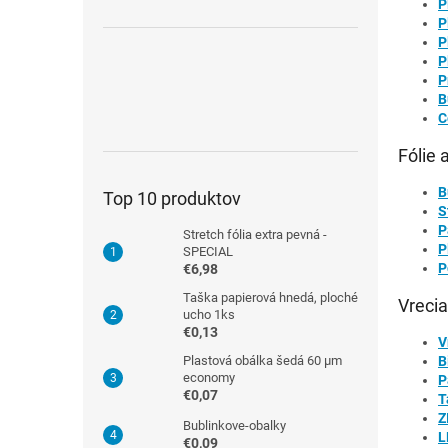
P
P
P
P
P
B
C
Fólie 
B
Top 10 produktov
S
P
Stretch fólia extra pevná -
P
SPECIAL
P
€6,98
Taška papierová hnedá, ploché
Vrecia
ucho 1ks
€0,13
V
Plastová obálka šedá 60 µm
B
economy
P
€0,07
T
Z
Bublinkove-obalky
L
€0,09