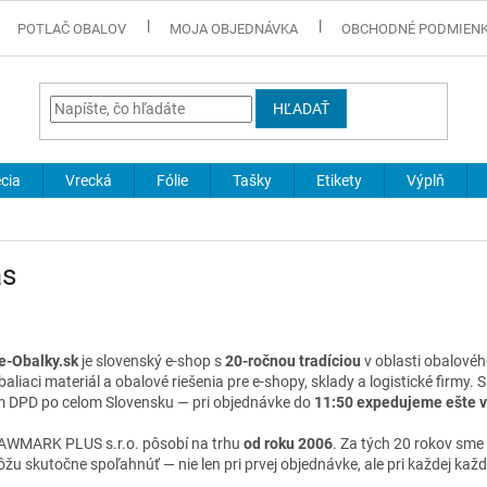
POTLAČ OBALOV
MOJA OBJEDNÁVKA
OBCHODNÉ PODMIEN
HĽADAŤ
cia
Vrecká
Fólie
Tašky
Etikety
Výplň
ás
e-Obalky.sk
je slovenský e-shop s
20-ročnou tradíciou
v oblasti obalovéh
 baliaci materiál a obalové riešenia pre e-shopy, sklady a logistické firmy
m DPD po celom Slovensku — pri objednávke do
11:50 expedujeme ešte v 
AWMARK PLUS s.r.o. pôsobí na trhu
od roku 2006
. Za tých 20 rokov sme
žu skutočne spoľahnúť — nie len pri prvej objednávke, ale pri každej každ