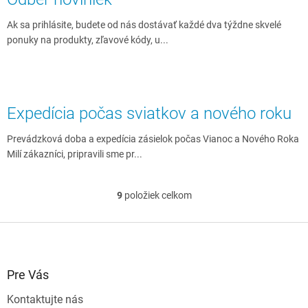
Ak sa prihlásite, budete od nás dostávať každé dva týždne skvelé
ponuky na produkty, zľavové kódy, u...
Expedícia počas sviatkov a nového roku
Prevádzková doba a expedícia zásielok počas Vianoc a Nového Roka
Milí zákazníci, pripravili sme pr...
9
položiek celkom
O
v
l
Z
á
á
d
p
a
ä
Pre Vás
c
t
i
Kontaktujte nás
i
e