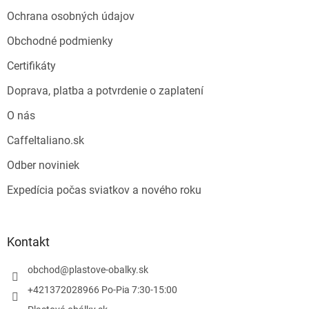
e
p
Ochrana osobných údajov
r
v
Obchodné podmienky
k
y
Certifikáty
v
ý
Doprava, platba a potvrdenie o zaplatení
p
i
O nás
s
CaffeItaliano.sk
u
Odber noviniek
Expedícia počas sviatkov a nového roku
Kontakt
obchod
@
plastove-obalky.sk
+421372028966 Po-Pia 7:30-15:00