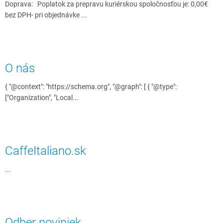
Doprava: Poplatok za prepravu kuriérskou spoločnosťou je: 0,00€
bez DPH- pri objednávke ...
O nás
{ "@context": "https://schema.org", "@graph": [ { "@type":
["Organization", "Local...
CaffeItaliano.sk
...
Odber noviniek