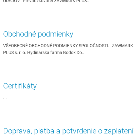
ÚDAJOV Prevádzkovateľ ZAWMARK PLUS...
v
Obchodné podmienky
VŠEOBECNÉ OBCHODNÉ PODMIENKY SPOLOČNOSTI: ZAWMARK
PLUS s. r. o. Hydinárska farma Bodok Do...
Certifikáty
...
Doprava, platba a potvrdenie o zaplatení