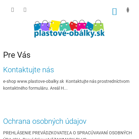
Prejsť
na
NÁKU
obsah
KOŠÍK
Pre Vás
V
Kontaktujte nás
ý
p
e-shop www.plastove-obalky.sk Kontaktujte nás prostredníctvom
i
kontaktného formuláru. Areál H...
s
č
l
á
Ochrana osobných údajov
n
k
PREHLÁSENIE PREVÁDZKOVATEĽA O SPRACÚVAVANÍ OSOBNÝCH
o