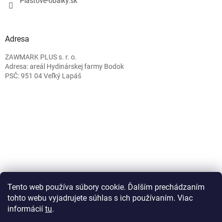
Plastové-obálky.sk
Adresa
ZAWMARK PLUS s. r. o.
Adresa: areál Hydinárskej farmy Bodok
PSČ: 951 04 Veľký Lapáš
Caffeitaliano.sk
Tento web používa súbory cookie. Ďalším prechádzaním
tohto webu vyjadrujete súhlas s ich používaním. Viac
informácií
tu
.