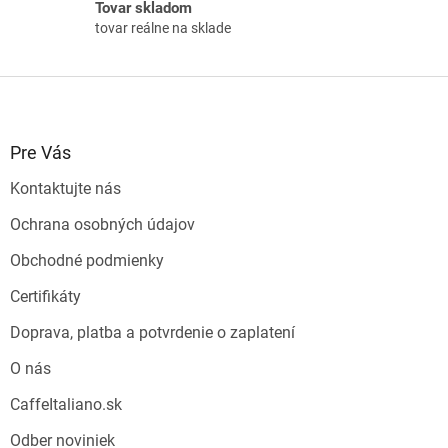
Tovar skladom
y
tovar reálne na sklade
v
ý
p
Z
i
á
s
p
u
ä
Pre Vás
t
Kontaktujte nás
i
e
Ochrana osobných údajov
Obchodné podmienky
Certifikáty
Doprava, platba a potvrdenie o zaplatení
O nás
CaffeItaliano.sk
Odber noviniek