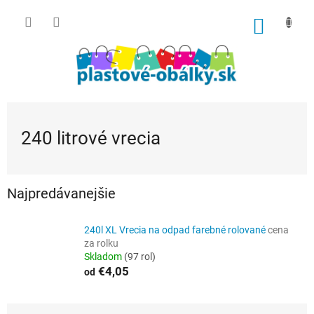
Prejsť
na
NÁKU
obsah
KOŠÍK
240 litrové vrecia
Najpredávanejšie
240l XL Vrecia na odpad farebné rolované
cena
za rolku
Skladom
(97 rol)
€4,05
od
R