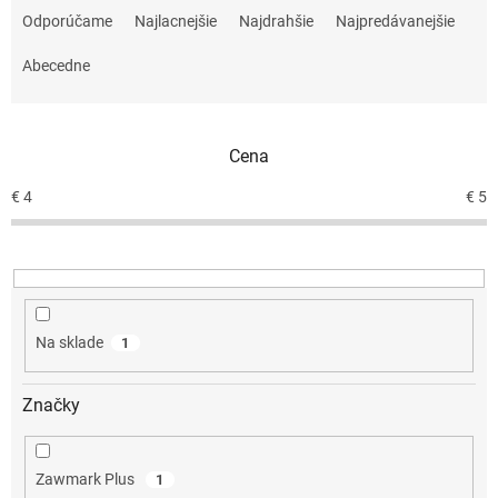
a
Odporúčame
Najlacnejšie
Najdrahšie
Najpredávanejšie
d
e
Abecedne
n
i
e
Cena
p
r
€
4
€
5
o
d
u
k
t
o
Na sklade
1
v
Značky
Zawmark Plus
1