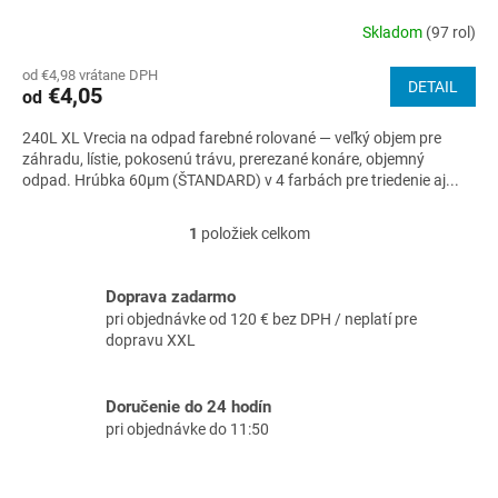
Skladom
(97 rol)
Priemerné
hodnotenie
od €4,98 vrátane DPH
produktu
DETAIL
€4,05
od
je
3,7
240L XL Vrecia na odpad farebné rolované — veľký objem pre
z
záhradu, lístie, pokosenú trávu, prerezané konáre, objemný
5
odpad. Hrúbka 60µm (ŠTANDARD) v 4 farbách pre triedenie aj...
hviezdičiek.
1
položiek celkom
O
v
l
Doprava zadarmo
á
pri objednávke od 120 € bez DPH / neplatí pre
d
dopravu XXL
a
c
i
Doručenie do 24 hodín
e
pri objednávke do 11:50
p
r
v
k