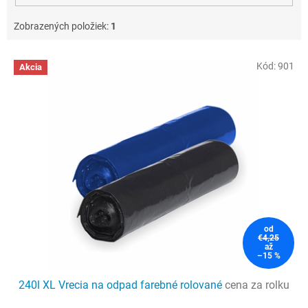
Zobrazených položiek:
1
V
Kód:
901
Akcia
ý
p
i
s
p
r
o
d
u
k
t
od
o
€4,25
až
v
–15 %
240l XL Vrecia na odpad farebné rolované
cena za rolku