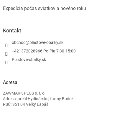
Expedícia počas sviatkov a nového roku
Kontakt
obchod
@
plastove-obalky.sk
+421372028966 Po-Pia 7:30-15:00
Plastové-obálky.sk
Adresa
ZAWMARK PLUS s. r. o.
Adresa: areál Hydinárskej farmy Bodok
PSČ: 951 04 Veľký Lapáš