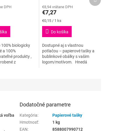
e
hodnotenie
produkt
ane DPH
€8,94 vrátane DPH
produktu
€7,27
je
5,0
Jednotková
€0,15 / 1 ks
z
cena:
5
šíka
Do košíka
.
hviezdičiek.
100% biologicky
Dostupné aj s vlastnou
né a 100%
potlačou – papierové tašky a
ateľné produkty ,
bublinkové obálky s vašim
yrobené z
logom/motívom. Hnedá
 surovín v súlade s
papierová taška je vyrobená z
 13432. Sú
tvrdeného papiera, ideálna na
zo zemiakového
nákupy a...
Dodatočné parametre
ká voľba
Kategória
:
Papierové tašky
Hmotnosť
:
1 kg
EAN
:
8588007990712