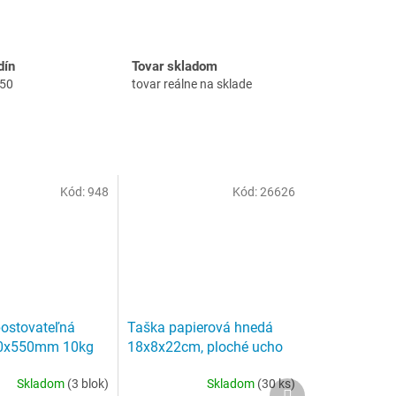
dín
Tovar skladom
:50
tovar reálne na sklade
Kód:
948
Kód:
26626
ostovateľná
Taška papierová hnedá
50x550mm 10kg
18x8x22cm, ploché ucho
k
50ks
Skladom
(3 blok)
Skladom
(30 ks)
Priemerné
Ďalší