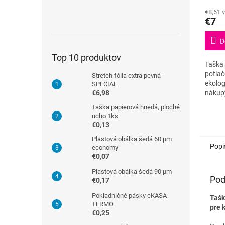
hodno
€8,61 
produ
€7
je
5,0
D
z
5
Top 10 produktov
hviezd
Taška
potlač
Stretch fólia extra pevná -
ekolog
SPECIAL
€6,98
nákup
udržat
Taška papierová hnedá, ploché
taška 
ucho 1ks
prakti
€0,13
Plastová obálka šedá 60 µm
Popi
economy
€0,07
Plastová obálka šedá 90 µm
Pod
€0,17
Pokladničné pásky eKASA
Tašk
TERMO
pre 
€0,25