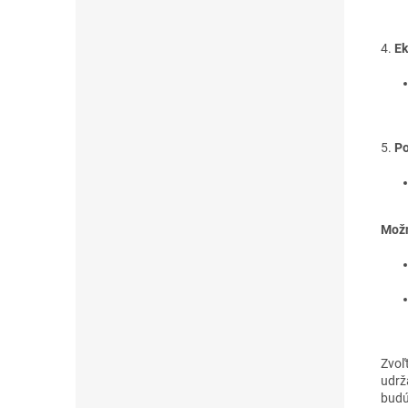
4.
Ek
5.
Po
Možn
Zvoľt
udrža
budú