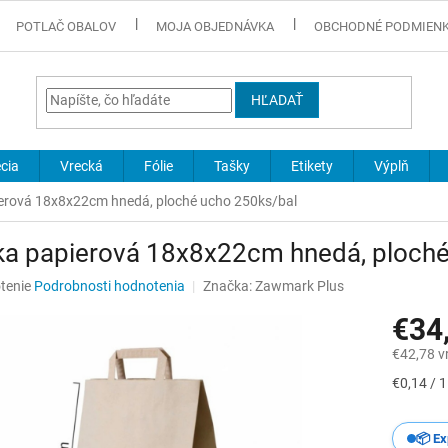
POTLAČ OBALOV
MOJA OBJEDNÁVKA
OBCHODNÉ PODMIEN
HĽADAŤ
cia
Vrecká
Fólie
Tašky
Etikety
Výplň
erová 18x8x22cm hnedá, ploché ucho 250ks/bal
ka papierová 18x8x22cm hnedá, ploché
né
tenie
Podrobnosti hodnotenia
Značka:
Zawmark Plus
nie
€34
u
€42,78 v
Jednotk
€0,14 / 1
cena:
iek.
📦 Ex