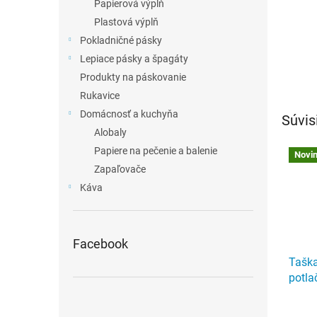
Papierová výplň
Plastová výplň
Pokladničné pásky
Lepiace pásky a špagáty
Produkty na páskovanie
Rukavice
Domácnosť a kuchyňa
Súvis
Alobaly
Papiere na pečenie a balenie
Novi
Zapaľovače
Káva
Facebook
Taška
potla
Priem