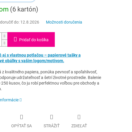
dom
(6 kartón)
oručiť do:
12.8.2026
Možnosti doručenia
Pridať do košíka
 aj s vlastnou potlačou – papierové tašky a
vé obálky s vašim logom/motívom.
 z kvalitného papiera, ponúka pevnosť a spoľahlivosť,
dporuje udržateľnosť a šetrí životné prostredie. Balenie
 250 kusov, čo ju robí perfektnou voľbou pre obchody a
a.
informácie
OPÝTAŤ SA
STRÁŽIŤ
ZDIEĽAŤ