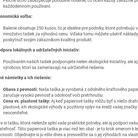
Ploché ucho zabezpečuje pohodlné nosenie, čo ocení každý zákazník pr
každodennom používaní.
onomická voľba:
Balenie obsahuje 250 kusov, čo je ideálne pre podniky, ktoré potrebujú v
množstvo tašiek za výhodnú cenu. Vďaka tomu môžete ušetriť náklady
poskytnúť svojim zákazníkom kvalitný produkt.
dpora lokálnych a udržateľných iniciatív:
Používaním našich tašiek podporujete nielen ekologické iniciatívy, ale aj
výrobcov, ktorí sa zameriavajú na udržateľné riešenia.
é námietky a ich riešenie:
Obava z pevnosti:
Naša taška je vyrobená z odolného kraftového papie
zaručuje vysokú pevnosť a odolnosť voči pretrhnutiu.
Cena vs. plastové tašky:
Aj keď papierové tašky môžu byť o niečo drah
plastové, ich ekologické výhody a pozitívny vplyv na imidž vašej značky
neoceniteľné.
e si tašku, ktorá nielenže splní vaše praktické potreby, ale aj podporí vaš
teľnosť. Táto papierová taška je viac než len obal - je to krok smerom k l
cnosti. Objednajte si ju ešte dnes a presvedčte sa o jej výhodách na vlastn