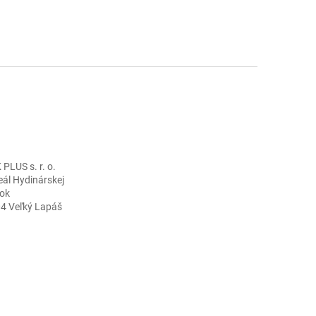
LUS s. r. o.
eál Hydinárskej
ok
04 Veľký Lapáš