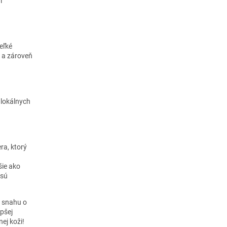
i
eľké
 a zároveň
 lokálnych
ra, ktorý
šie ako
 sú
u snahu o
epšej
ej koži!