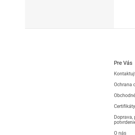
Z
á
p
ä
t
Pre Vás
i
e
Kontaktuj
Ochrana 
Obchodné
Certifikát
Doprava, 
potvrdeni
O nás