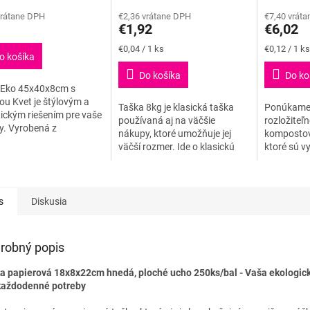
tenie
hodnotenie
hodnoteni
vrátane DPH
€2,36 vrátane DPH
€7,40 vrát
ktu
produktu
produktu
€1,92
€6,02
je
je
5,0
5,0
Jednotková
Jednotková
€0,04 / 1 ks
€0,12 / 1 ks
o košíka
z
z
cena:
cena:
5
5
Do košíka
Do ko
ičiek.
hviezdičiek.
hviezdičiek
 Eko 45x40x8cm s
ou Kvet je štýlovým a
Taška 8kg je klasická taška
Ponúkame 
ickým riešením pre vaše
používaná aj na väčšie
rozložiteľ
y. Vyrobená z
nákupy, ktoré umožňuje jej
kompostov
eľných materiálov, táto
väčší rozmer. Ide o klasickú
ktoré sú v
ponúka nielen
mikroténovú tašku o hrúbke
prírodných
ckosť a odolnosť, ale...
12μm, dostatočne pevnú pre
normou EN
ľahkú až strednú...
vyrobené 
škrobu,...
s
Diskusia
robný popis
a papierová 18x8x22cm hnedá, ploché ucho 250ks/bal - Vaša ekologic
každodenné potreby