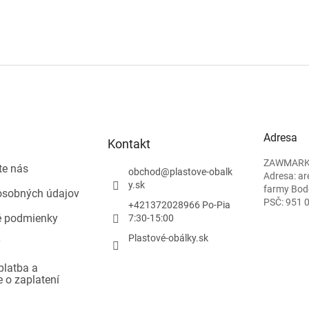
Adresa
Kontakt
ZAWMARK P
te nás
obchod
@
plastove-obalk
Adresa: ar
y.sk
farmy Bod
osobných údajov
PSČ: 951 
+421372028966 Po-Pia
 podmienky
7:30-15:00
Plastové-obálky.sk
y
platba a
e o zaplatení