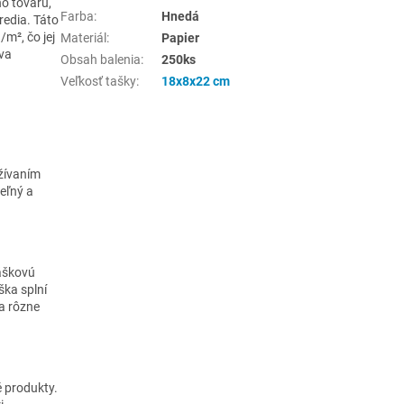
o tovaru,
Farba
:
Hnedá
redia. Táto
m², čo jej
Materiál
:
Papier
áva
Obsah balenia
:
250ks
Veľkosť tašky
:
18x8x22 cm
užívaním
teľný a
náškovú
ška splní
a rôzne
é produkty.