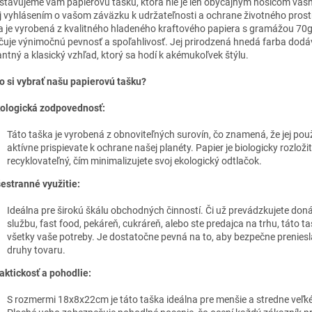
stavujeme vám papierovú tašku, ktorá nie je len obyčajným nosičom vášh
aj vyhlásením o vašom záväzku k udržateľnosti a ochrane životného prost
a je vyrobená z kvalitného hladeného kraftového papiera s gramážou 70g/
čuje výnimočnú pevnosť a spoľahlivosť. Jej prirodzená hnedá farba dod
antný a klasický vzhľad, ktorý sa hodí k akémukoľvek štýlu.
o si vybrať našu papierovú tašku?
ologická zodpovednosť:
Táto taška je vyrobená z obnoviteľných surovín, čo znamená, že jej po
aktívne prispievate k ochrane našej planéty. Papier je biologicky rozloži
recyklovateľný, čím minimalizujete svoj ekologický odtlačok.
estranné využitie:
Ideálna pre širokú škálu obchodných činností. Či už prevádzkujete do
službu, fast food, pekáreň, cukráreň, alebo ste predajca na trhu, táto ta
všetky vaše potreby. Je dostatočne pevná na to, aby bezpečne preniesl
druhy tovaru.
aktickosť a pohodlie:
S rozmermi 18x8x22cm je táto taška ideálna pre menšie a stredne veľk