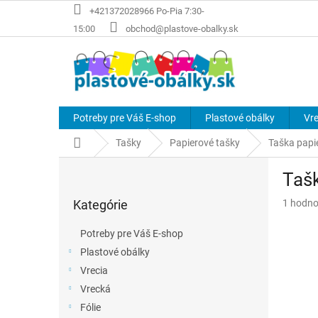
Prejsť
+421372028966 Po-Pia 7:30-
na
15:00
obchod@plastove-obalky.sk
obsah
Potreby pre Váš E-shop
Plastové obálky
Vre
Domov
Tašky
Papierové tašky
Taška papi
B
Taš
o
Preskočiť
č
Priemer
Kategórie
1 hodno
kategórie
n
hodnote
ý
produkt
Potreby pre Váš E-shop
p
je
Plastové obálky
a
5,0
z
Vrecia
n
5
e
Vrecká
hviezdič
l
Fólie