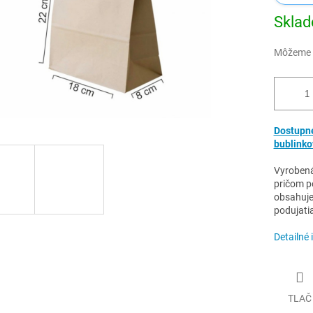
Skla
Môžeme d
Dostupné
bublinko
Vyrobená
pričom po
obsahuje
podujati
Detailné 
TLAČ