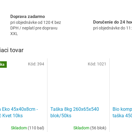
Doprava zadarmo
Doručenie do 24 ho
pri objednávke od 120 € bez
DPH / neplatí pre dopravu
pri objednávke do 11
XXL
iaci tovar
Kód:
394
Kód:
1021
nka
 Eko 45x40x8cm -
Taška 8kg 260x65x540
Bio komp
č Kvet 10ks
blok/50ks
taška 4
50ks/blo
Skladom
(110 bal)
Skladom
(56 blok)
erné
Priemerné
Priemerné