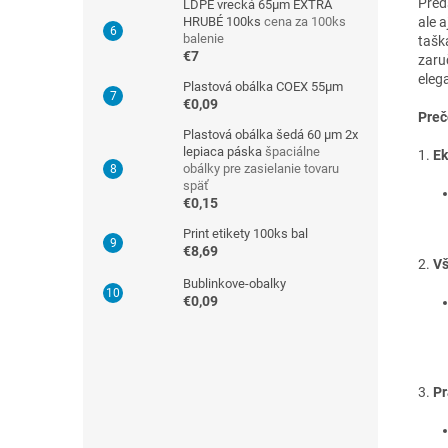
Pred
LDPE vrecká 65μm EXTRA
HRUBÉ 100ks
cena za 100ks
ale 
balenie
tašk
€7
zaru
eleg
Plastová obálka COEX 55µm
€0,09
Preč
Plastová obálka šedá 60 µm 2x
lepiaca páska
špaciálne
1.
Ek
obálky pre zasielanie tovaru
späť
€0,15
Print etikety 100ks bal
€8,69
2.
Vš
Bublinkove-obalky
€0,09
3.
Pr