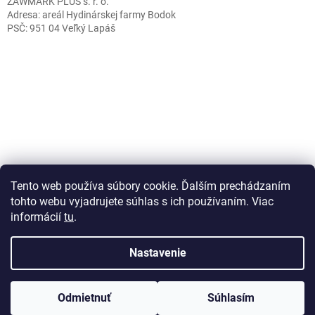
ZAWMARK PLUS s. r. o.
Adresa: areál Hydinárskej farmy Bodok
PSČ: 951 04 Veľký Lapáš
Caffeitaliano.sk
Tento web používa súbory cookie. Ďalším prechádzaním
tohto webu vyjadrujete súhlas s ich používaním. Viac
informácií
tu
.
Vytvoril Shoptet
Nastavenie
Copyright 2026
Plastove-obalky.sk
. Všetky práva vyhradené.
Odmietnuť
Súhlasím
Upraviť nastavenie cookies