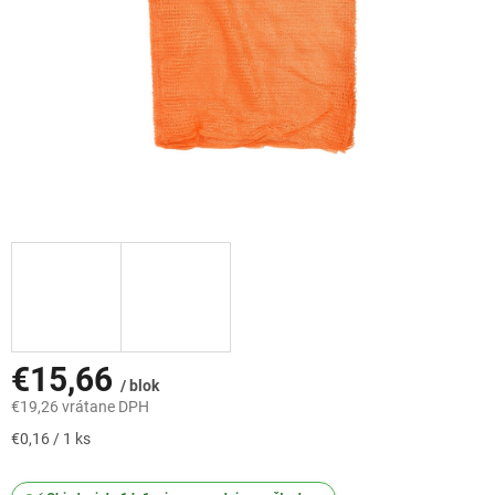
€15,66
/ blok
€19,26 vrátane DPH
Jednotková
€0,16 / 1 ks
cena: