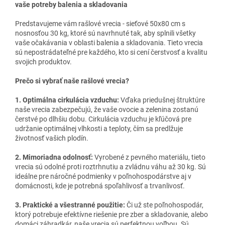
vaše potreby balenia a skladovania
Predstavujeme vám rašlové vrecia - sieťové 50x80 cm s
nosnosťou 30 kg, ktoré sú navrhnuté tak, aby splnili všetky
vaše očakávania v oblasti balenia a skladovania. Tieto vrecia
sú nepostrádateľné pre každého, kto si cení čerstvosť a kvalitu
svojich produktov.
Prečo si vybrať naše rašlové vrecia?
1. Optimálna cirkulácia vzduchu:
Vďaka priedušnej štruktúre
naše vrecia zabezpečujú, že vaše ovocie a zelenina zostanú
čerstvé po dlhšiu dobu. Cirkulácia vzduchu je kľúčová pre
udržanie optimálnej vlhkosti a teploty, čím sa predlžuje
životnosť vašich plodín.
2. Mimoriadna odolnosť:
Vyrobené z pevného materiálu, tieto
vrecia sú odolné proti roztrhnutiu a zvládnu váhu až 30 kg. Sú
ideálne pre náročné podmienky v poľnohospodárstve aj v
domácnosti, kde je potrebná spoľahlivosť a trvanlivosť.
3. Praktické a všestranné použitie:
Či už ste poľnohospodár,
ktorý potrebuje efektívne riešenie pre zber a skladovanie, alebo
domáci záhradkár, naše vrecia sú perfektnou voľbou. Sú