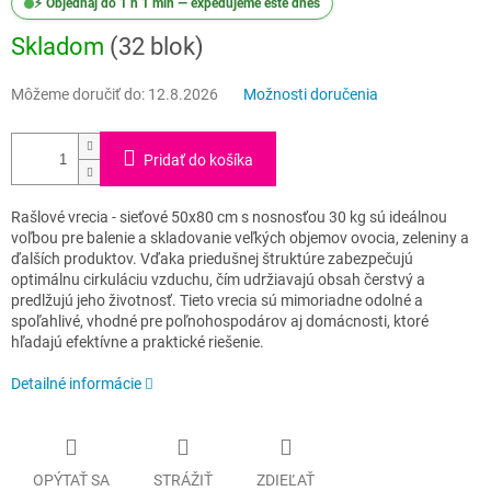
⚡ Objednaj do 1 h 1 min — expedujeme ešte dnes
Skladom
(32 blok)
Môžeme doručiť do:
12.8.2026
Možnosti doručenia
Pridať do košíka
Rašlové vrecia - sieťové 50x80 cm s nosnosťou 30 kg sú ideálnou
voľbou pre balenie a skladovanie veľkých objemov ovocia, zeleniny a
ďalších produktov. Vďaka priedušnej štruktúre zabezpečujú
optimálnu cirkuláciu vzduchu, čím udržiavajú obsah čerstvý a
predlžujú jeho životnosť. Tieto vrecia sú mimoriadne odolné a
spoľahlivé, vhodné pre poľnohospodárov aj domácnosti, ktoré
hľadajú efektívne a praktické riešenie.
Detailné informácie
OPÝTAŤ SA
STRÁŽIŤ
ZDIEĽAŤ