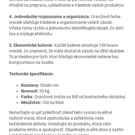
vhodné na prepravu, uskladnenie a triedenie vašich produktov.
4. Jednoduché rozpoznanie a organizácia:
Oranžová farba
vreciek uľahčuje triedenie a organizovanie vašich zásob.
Vďaka tomu rýchlo a jednoducho identifikujete obsah, čo šetrí
čas a zvyšuje efektivitu.
5. Ekonomické balenie:
Každé balenie obsahuje 100 kusov
vreciek, čo znamená, že máte dostatok zásob na dlhé obdobie.
To je ideálne pre tých, ktorí hľadajú ekonomické riešenie bez
kompromisov na kvalite.
Technické špecifikácie:
Rozmery:
50x80 cm
Nosnosť:
30 kg
Farba:
Oranžová (môže sa líšiť od ilustračného obrázka)
Množstvo:
100 ks/blok
Nenechajte si ujsť príležitosť získať tieto vysoko kvalitné
rašlové vrecia, ktoré zjednodušia a zefektívnia vaše
každodenné aktivity. Investujte do produktu, ktorý vám
poskytne istotu a spokojnosť. Objednajte si ešte dnes a zažite