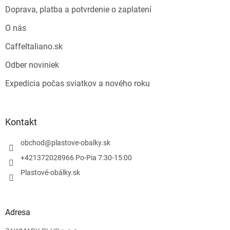
Doprava, platba a potvrdenie o zaplatení
O nás
CaffeItaliano.sk
Odber noviniek
Expedícia počas sviatkov a nového roku
Kontakt
obchod
@
plastove-obalky.sk
+421372028966 Po-Pia 7:30-15:00
Plastové-obálky.sk
Adresa