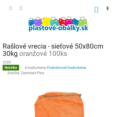
Prejsť
na
NÁKU
obsah
KOŠÍK
Rašlové vrecia - sieťové 50x80cm
30kg
oranžové 100ks
2320
Priemerné
4 hodnotenia
Podrobnosti hodnotenia
Novinka
hodnotenie
Značka:
Zawmark Plus
produktu
je
4,3
z
5
hviezdičiek.