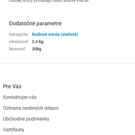
rozdiel, ktorý prinášajú naše rašlové vrecia!
Dodatočné parametre
Kategória
:
Rašlové vrecia (sieťové)
Hmotnosť
:
2.6 kg
Nosnosť
:
30kg
Z
á
p
ä
Pre Vás
t
Kontaktujte nás
i
e
Ochrana osobných údajov
Obchodné podmienky
Certifikáty