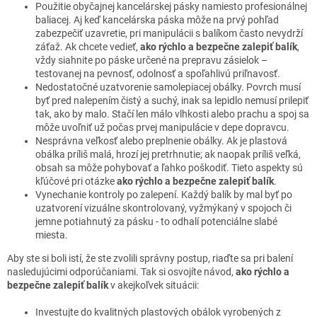
Použitie obyčajnej kancelárskej pásky namiesto profesionálnej
baliacej. Aj keď kancelárska páska môže na prvý pohľad
zabezpečiť uzavretie, pri manipulácii s balíkom často nevydrží
záťaž. Ak chcete vedieť,
ako rýchlo a bezpečne zalepiť balík
,
vždy siahnite po páske určené na prepravu zásielok –
testovanej na pevnosť, odolnosť a spoľahlivú priľnavosť.
Nedostatočné uzatvorenie samolepiacej obálky. Povrch musí
byť pred nalepením čistý a suchý, inak sa lepidlo nemusí prilepiť
tak, ako by malo. Stačí len málo vlhkosti alebo prachu a spoj sa
môže uvoľniť už počas prvej manipulácie v depe dopravcu.
Nesprávna veľkosť alebo preplnenie obálky. Ak je plastová
obálka príliš malá, hrozí jej pretrhnutie; ak naopak príliš veľká,
obsah sa môže pohybovať a ľahko poškodiť. Tieto aspekty sú
kľúčové pri otázke
ako rýchlo a bezpečne zalepiť balík
.
Vynechanie kontroly po zalepení. Každý balík by mal byť po
uzatvorení vizuálne skontrolovaný, vyžmýkaný v spojoch či
jemne potiahnutý za pásku - to odhalí potenciálne slabé
miesta.
Aby ste si boli istí, že ste zvolili správny postup, riaďte sa pri balení
nasledujúcimi odporúčaniami. Tak si osvojíte návod,
ako rýchlo a
bezpečne zalepiť balík
v akejkoľvek situácii:
Investujte do kvalitných plastových obálok vyrobených z