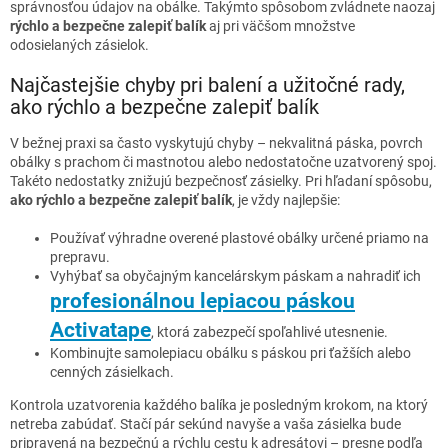
správnosťou údajov na obálke. Takýmto spôsobom zvládnete naozaj
rýchlo a bezpečne zalepiť balík
aj pri väčšom množstve
odosielaných zásielok.
Najčastejšie chyby pri balení a užitočné rady,
ako rýchlo a bezpečne zalepiť balík
V bežnej praxi sa často vyskytujú chyby – nekvalitná páska, povrch
obálky s prachom či mastnotou alebo nedostatočne uzatvorený spoj.
Takéto nedostatky znižujú bezpečnosť zásielky. Pri hľadaní spôsobu,
ako rýchlo a bezpečne zalepiť balík
, je vždy najlepšie:
Používať výhradne overené plastové obálky určené priamo na
prepravu.
Vyhýbať sa obyčajným kancelárskym páskam a nahradiť ich
profesionálnou lepiacou páskou
Activatape
, ktorá zabezpečí spoľahlivé utesnenie.
Kombinujte samolepiacu obálku s páskou pri ťažších alebo
cenných zásielkach.
Kontrola uzatvorenia každého balíka je posledným krokom, na ktorý
netreba zabúdať. Stačí pár sekúnd navyše a vaša zásielka bude
pripravená na bezpečnú a rýchlu cestu k adresátovi – presne podľa