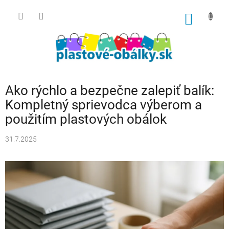
Prejsť
na
NÁKU
obsah
KOŠÍK
Ako rýchlo a bezpečne zalepiť balík:
Kompletný sprievodca výberom a
použitím plastových obálok
31.7.2025