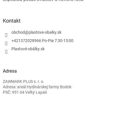
Kontakt
obchod
@
plastove-obalky.sk
+421372028966 Po-Pia 7:30-15:00
Plastové-obálky.sk
Adresa
ZAWMARK PLUS s. r. o.
Adresa: areál Hydinárskej farmy Bodok
PSČ: 951 04 Veľký Lapáš