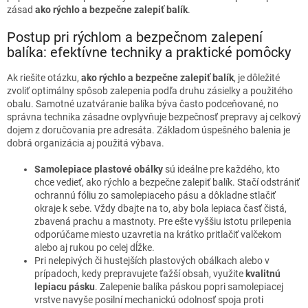
zásad
ako rýchlo a bezpečne zalepiť balík
.
Postup pri rýchlom a bezpečnom zalepení
balíka: efektívne techniky a praktické pomôcky
Ak riešite otázku,
ako rýchlo a bezpečne zalepiť balík
, je dôležité
zvoliť optimálny spôsob zalepenia podľa druhu zásielky a použitého
obalu. Samotné uzatváranie balíka býva často podceňované, no
správna technika zásadne ovplyvňuje bezpečnosť prepravy aj celkový
dojem z doručovania pre adresáta. Základom úspešného balenia je
dobrá organizácia aj použitá výbava.
Samolepiace plastové obálky
sú ideálne pre každého, kto
chce vedieť, ako rýchlo a bezpečne zalepiť balík. Stačí odstrániť
ochrannú fóliu zo samolepiaceho pásu a dôkladne stlačiť
okraje k sebe. Vždy dbajte na to, aby bola lepiaca časť čistá,
zbavená prachu a mastnoty. Pre ešte vyššiu istotu prilepenia
odporúčame miesto uzavretia na krátko pritlačiť valčekom
alebo aj rukou po celej dĺžke.
Pri nelepivých či hustejších plastových obálkach alebo v
prípadoch, kedy prepravujete ťažší obsah, využite
kvalitnú
lepiacu pásku
. Zalepenie balíka páskou popri samolepiacej
vrstve navyše posilní mechanickú odolnosť spoja proti