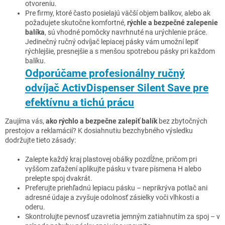
otvoreniu.
Pre firmy, ktoré často posielajú väčší objem balíkov, alebo ak
požadujete skutočne komfortné,
rýchle a bezpečné zalepenie
balíka
, sú vhodné pomôcky navrhnuté na urýchlenie práce.
Jedinečný ručný odvíjač lepiacej pásky vám umožní lepiť
rýchlejšie, presnejšie a s menšou spotrebou pásky pri každom
balíku.
Odporúčame profesionálny ručný
odvíjač ActivDispenser Silent Save pre
efektívnu a tichú prácu
Zaujíma vás,
ako rýchlo a bezpečne zalepiť balík
bez zbytočných
prestojov a reklamácií? K dosiahnutiu bezchybného výsledku
dodržujte tieto zásady:
Zalepte každý kraj plastovej obálky pozdĺžne, pričom pri
vyššom zaťažení aplikujte pásku v tvare písmena H alebo
prelepte spoj dvakrát.
Preferujte priehľadnú lepiacu pásku – neprikrýva potlač ani
adresné údaje a zvyšuje odolnosť zásielky voči vlhkosti a
oderu.
Skontrolujte pevnosť uzavretia jemným zatiahnutím za spoj – v