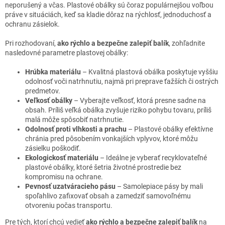
neporušený a včas. Plastové obálky sú čoraz populárnejšou voľbou
práve v situáciách, keď sa kladie dôraz na rýchlosť, jednoduchosť a
ochranu zásielok.
Pri rozhodovaní,
ako rýchlo a bezpečne zalepiť balík
, zohľadnite
nasledovné parametre plastovej obálky:
Hrúbka materiálu
– Kvalitná plastová obálka poskytuje vyššiu
odolnosť voči natrhnutiu, najmä pri preprave ťažších či ostrých
predmetov.
Veľkosť obálky
– Vyberajte veľkosť, ktorá presne sadne na
obsah. Príliš veľká obálka zvyšuje riziko pohybu tovaru, príliš
malá môže spôsobiť natrhnutie.
Odolnosť proti vlhkosti a prachu
– Plastové obálky efektívne
chránia pred pôsobením vonkajších vplyvov, ktoré môžu
zásielku poškodiť.
Ekologickosť materiálu
– Ideálne je vyberať recyklovateľné
plastové obálky, ktoré šetria životné prostredie bez
kompromisu na ochrane.
Pevnosť uzatváracieho pásu
– Samolepiace pásy by mali
spoľahlivo zafixovať obsah a zamedziť samovoľnému
otvoreniu počas transportu.
Pre tých, ktorí chcú vedieť
ako rýchlo a bezpečne zalepiť balík
na