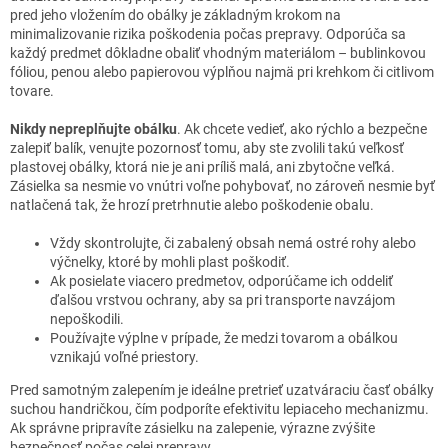
pred jeho vložením do obálky je základným krokom na
minimalizovanie rizika poškodenia počas prepravy. Odporúča sa
každý predmet dôkladne obaliť vhodným materiálom – bublinkovou
fóliou, penou alebo papierovou výplňou najmä pri krehkom či citlivom
tovare.
Nikdy nepreplňujte obálku
. Ak chcete vedieť, ako rýchlo a bezpečne
zalepiť balík, venujte pozornosť tomu, aby ste zvolili takú veľkosť
plastovej obálky, ktorá nie je ani príliš malá, ani zbytočne veľká.
Zásielka sa nesmie vo vnútri voľne pohybovať, no zároveň nesmie byť
natlačená tak, že hrozí pretrhnutie alebo poškodenie obalu.
Vždy skontrolujte, či zabalený obsah nemá ostré rohy alebo
výčnelky, ktoré by mohli plast poškodiť.
Ak posielate viacero predmetov, odporúčame ich oddeliť
ďalšou vrstvou ochrany, aby sa pri transporte navzájom
nepoškodili.
Používajte výplne v prípade, že medzi tovarom a obálkou
vznikajú voľné priestory.
Pred samotným zalepením je ideálne pretrieť uzatváraciu časť obálky
suchou handričkou, čím podporíte efektivitu lepiaceho mechanizmu.
Ak správne pripravíte zásielku na zalepenie, výrazne zvýšite
bezpečnosť počas celej prepravy.