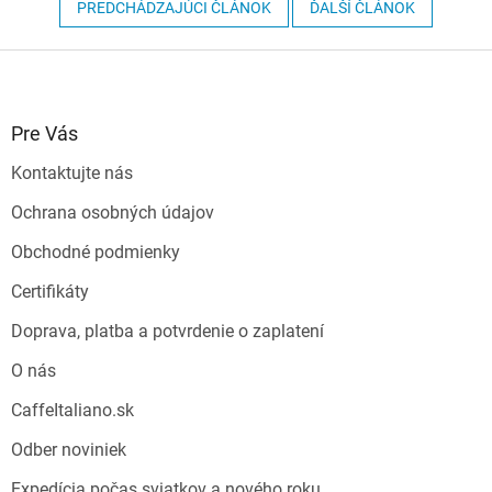
PREDCHÁDZAJÚCI ČLÁNOK
ĎALŠÍ ČLÁNOK
Z
á
p
ä
Pre Vás
t
Kontaktujte nás
i
e
Ochrana osobných údajov
Obchodné podmienky
Certifikáty
Doprava, platba a potvrdenie o zaplatení
O nás
CaffeItaliano.sk
Odber noviniek
Expedícia počas sviatkov a nového roku