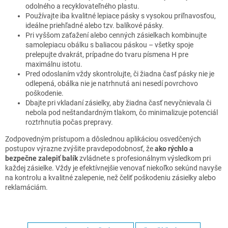
odolného a recyklovateľného plastu.
Používajte iba kvalitné lepiace pásky s vysokou priľnavosťou,
ideálne priehľadné alebo tzv. balíkové pásky.
Pri vyššom zaťažení alebo cenných zásielkach kombinujte
samolepiacu obálku s baliacou páskou – všetky spoje
prelepujte dvakrát, prípadne do tvaru písmena H pre
maximálnu istotu.
Pred odoslaním vždy skontrolujte, či žiadna časť pásky nie je
odlepená, obálka nie je natrhnutá ani nesedí povrchovo
poškodenie.
Dbajte pri vkladaní zásielky, aby žiadna časť nevyčnievala či
nebola pod neštandardným tlakom, čo minimalizuje potenciál
roztrhnutia počas prepravy.
Zodpovedným prístupom a dôslednou aplikáciou osvedčených
postupov výrazne zvýšite pravdepodobnosť, že
ako rýchlo a
bezpečne zalepiť balík
zvládnete s profesionálnym výsledkom pri
každej zásielke. Vždy je efektívnejšie venovať niekoľko sekúnd navyše
na kontrolu a kvalitné zalepenie, než čeliť poškodeniu zásielky alebo
reklamáciám.