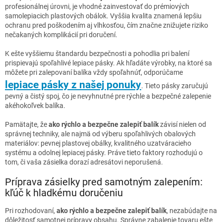
profesionálnej úrovni, je vhodné zainvestovať do prémiových
samolepiacich plastových obálok. Vyššia kvalita znamená lepšiu
ochranu pred poškodením aj vlhkosťou, čím značne znižujete riziko
nečakaných komplikácií pri doručení.
K ešte vyššiemu štandardu bezpečnosti a pohodlia pri balení
prispievajú spoľahlivé lepiace pásky. Ak hľadáte výrobky, na ktoré sa
môžete pri zalepovaní balíka vždy spoľahnúť, odporúčame
lepiace pásky z našej ponuky
. Tieto pásky zaručujú
pevný a čistý spoj, čo je nevyhnutné pre rýchle a bezpečné zalepenie
akéhokoľvek balíka.
Pamätajte, že
ako rýchlo a bezpečne zalepiť balík
závisí nielen od
správnej techniky, ale najmä od výberu spoľahlivých obalových
materiálov: pevnej plastovej obálky, kvalitného uzatváracieho
systému a odolnej lepiacej pásky. Práve tieto faktory rozhodujú o
tom, či vaša zásielka dorazí adresátovi neporušená.
Príprava zásielky pred samotným zalepením:
kľúč k hladkému doručeniu
Pri rozhodovaní,
ako rýchlo a bezpečne zalepiť balík
, nezabúdajte na
dôležitosť samotnej prípravy obsahu. Správne zabalenie tovaru ešte