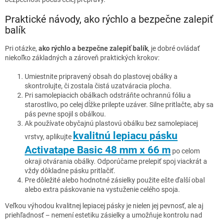
Praktické návody, ako rýchlo a bezpečne zalepiť
balík
Pri otázke,
ako rýchlo a bezpečne zalepiť balík
, je dobré ovládať
niekoľko základných a zároveň praktických krokov:
Umiestnite pripravený obsah do plastovej obálky a
skontrolujte, či zostala čistá uzatváracia plocha.
Pri samolepiacich obálkach odstráňte ochrannú fóliu a
starostlivo, po celej dĺžke prilepte uzáver. Silne pritlačte, aby sa
pás pevne spojil s obálkou.
Ak používate obyčajnú plastovú obálku bez samolepiacej
kvalitnú lepiacu pásku
vrstvy, aplikujte
Activatape Basic 48 mm x 66 m
po celom
okraji otvárania obálky. Odporúčame prelepiť spoj viackrát a
vždy dôkladne pásku pritlačiť.
Pre dôležité alebo hodnotné zásielky použite ešte ďalší obal
alebo extra páskovanie na vystuženie celého spoja.
Veľkou výhodou kvalitnej lepiacej pásky je nielen jej pevnosť, ale aj
priehľadnosť – nemení estetiku zásielky a umožňuje kontrolu nad