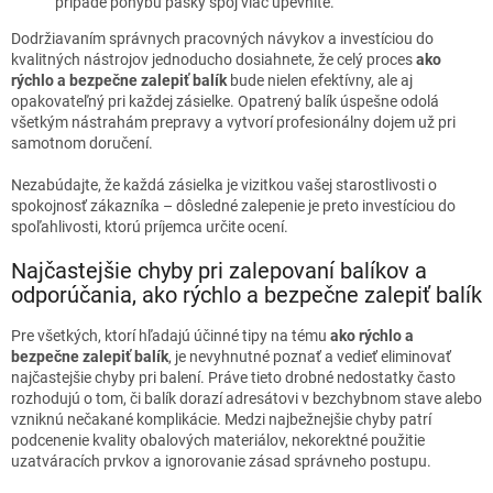
prípade pohybu pásky spoj viac upevnite.
Dodržiavaním správnych pracovných návykov a investíciou do
kvalitných nástrojov jednoducho dosiahnete, že celý proces
ako
rýchlo a bezpečne zalepiť balík
bude nielen efektívny, ale aj
opakovateľný pri každej zásielke. Opatrený balík úspešne odolá
všetkým nástrahám prepravy a vytvorí profesionálny dojem už pri
samotnom doručení.
Nezabúdajte, že každá zásielka je vizitkou vašej starostlivosti o
spokojnosť zákazníka – dôsledné zalepenie je preto investíciou do
spoľahlivosti, ktorú príjemca určite ocení.
Najčastejšie chyby pri zalepovaní balíkov a
odporúčania, ako rýchlo a bezpečne zalepiť balík
Pre všetkých, ktorí hľadajú účinné tipy na tému
ako rýchlo a
bezpečne zalepiť balík
, je nevyhnutné poznať a vedieť eliminovať
najčastejšie chyby pri balení. Práve tieto drobné nedostatky často
rozhodujú o tom, či balík dorazí adresátovi v bezchybnom stave alebo
vzniknú nečakané komplikácie. Medzi najbežnejšie chyby patrí
podcenenie kvality obalových materiálov, nekorektné použitie
uzatváracích prvkov a ignorovanie zásad správneho postupu.