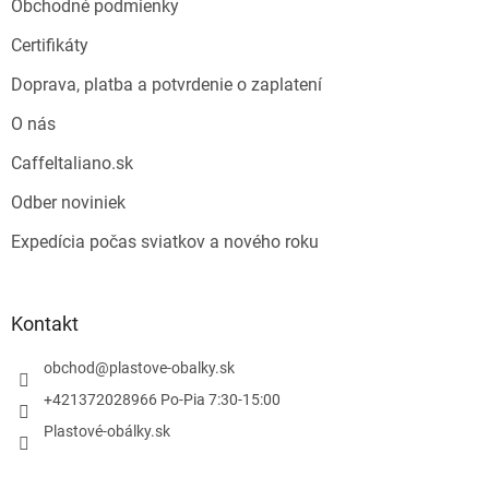
Obchodné podmienky
Certifikáty
Doprava, platba a potvrdenie o zaplatení
O nás
CaffeItaliano.sk
Odber noviniek
Expedícia počas sviatkov a nového roku
Kontakt
obchod
@
plastove-obalky.sk
+421372028966 Po-Pia 7:30-15:00
Plastové-obálky.sk