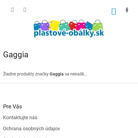
Prejsť
na
NÁKU
obsah
KOŠÍK
Gaggia
Žiadne produkty značky
Gaggia
sa nenašli...
Z
á
p
ä
Pre Vás
t
Kontaktujte nás
i
e
Ochrana osobných údajov