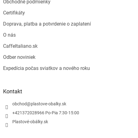
Obchodné podmienky
Certifikáty
Doprava, platba a potvrdenie o zaplatení
O nás
CaffeItaliano.sk
Odber noviniek
Expedícia počas sviatkov a nového roku
Kontakt
obchod
@
plastove-obalky.sk
+421372028966 Po-Pia 7:30-15:00
Plastové-obálky.sk