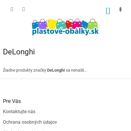
Prejsť
na
NÁKU
obsah
KOŠÍK
DeLonghi
Žiadne produkty značky
DeLonghi
sa nenašli...
Z
á
p
ä
Pre Vás
t
Kontaktujte nás
i
e
Ochrana osobných údajov