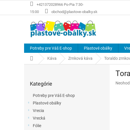
Prejsť
+421372028966 Po-Pia 7:30-
na
15:00
obchod@plastove-obalky.sk
obsah
Potreby pre Váš E-shop
Plastové obálky
Vre
Domov
Káva
Zrnková káva
Toraldo zrnko
B
Tora
o
Preskočiť
č
Priemer
Kategórie
Neohod
kategórie
n
hodnote
ý
produkt
Potreby pre Váš E-shop
p
je
Plastové obálky
a
0,0
z
Vrecia
n
5
e
Vrecká
hviezdič
l
Fólie