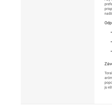
pref
pris
našl
Odp
Záv
Tora
aróm
popo
ju eš
Z