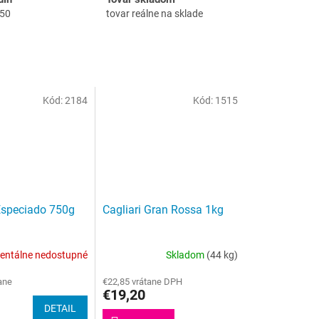
:50
tovar reálne na sklade
Kód:
2184
Kód:
1515
 Especiado 750g
Cagliari Gran Rossa 1kg
ntálne nedostupné
Skladom
(44 kg)
ane
€22,85 vrátane DPH
€19,20
DETAIL