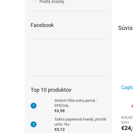
Podľa značky
Facebook
Súvis
Cagli
Top 10 produktov
Stretch fólia extra pevná -
SPECIAL
€6,98
€28,60
Taška papierová hnedá, ploché
DPH
ucho 1ks
€24,
€0,13