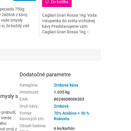
Do košíka
speciado 750g:
zážitok z kávy,
Cagliari Gran Rossa 1kg: Vaša
í vaše zmysly
vstupenka do sveta vrcholnej
 si, že každý váš
kávy Predstavujeme vám
a s dokonalým
Cagliari Gran Rossa 1kg –
, ktorá je nielen
majstrovskú kávovú zmes,
, ale aj...
ktorá vás prenesie do srdca
talianskeho...
Dodatočné parametre
Kategória
:
Zrnková káva
Hmotnosť
:
1.035 kg
zmysly s
EAN
:
8024608006303
Druh kávy
:
Zrnková
 prebudí,
Pomer
70% Arabica + 30 %
a Verde
kávových zŕn
:
Robusta
vého
Obsah balenia
6 ks/kartón
ové zrná z