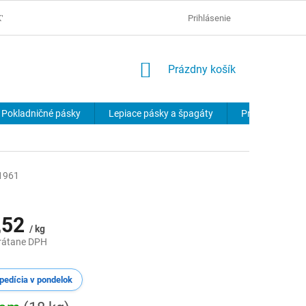
KY
OCHRANA OSOBNÝCH ÚDAJOV
Prihlásenie
NÁKUPNÝ
Prázdny košík
KOŠÍK
Pokladničné pásky
Lepiace pásky a špagáty
Produkty na p
1961
,52
/ kg
rátane DPH
ová
pedícia v pondelok