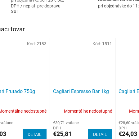
DPH / neplatí pre dopravu
pri objednávke do 11
XXL
iaci tovar
Kód:
2183
Kód:
1511
ari Frutado 750g
Cagliari Espresso Bar 1kg
Cagliari
Momentálne nedostupné
Momentálne nedostupné
Mome
 vrátane
€30,71 vrátane
€28,60 vrát
DPH
DPH
03
€25,81
€24,03
DETAIL
DETAIL