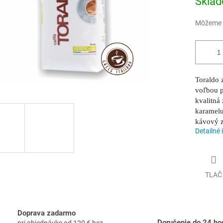
Skla
Môžeme d
Toraldo 
voľbou p
kvalitná
karamelu
kávový z
Detailné 
TLAČ
Doprava zadarmo
Doručenie do 24 ho
pri objednávke od 120 € bez