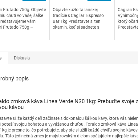
ri Frutado 750g: Objavte
Objavte kúzlo talianskej
Cagliari E
iu chutí vo vašej šálke
tradície s Cagliari Espresso
Výnimočný 
Predstavujeme vám
Bar 1kg Predstavte si ten
ktorý očar
ri Frutado 750g –
okamih, keď si sadnete s
Predstavte
čný zážitok, ktorý vás
šálkou kávy, ktorá vás
deň začín
ie do srdca kávových
prenesie do slnečného
šálkou kávy
ží po...
Toskánska, kde sa vôňa...
osviežujúca
s
Diskusia
robný popis
aldo zrnková káva Linea Verde N30 1kg: Prebuďte svoje 
vou kávou
stavte si, že každý deň začínate s dokonalou šálkou kávy, ktorá vás nielen
aj poteší svojou bohatou a vyváženou chuťou. Toraldo zrnková káva Line
1kg je presne to, čo potrebujete, aby ste si užili každú chvíľu svojho kávo
álu. Táto jedinečná zmes je majstrovským dielom spájajúcim najlepšie káv