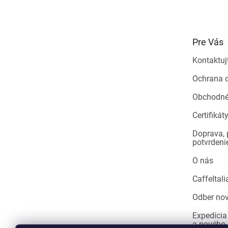
á
p
ä
t
Pre Vás
i
e
Kontaktuj
Ochrana 
Obchodné
Certifikát
Doprava, 
potvrdeni
O nás
CaffeItali
Odber nov
Expedícia
a nového 