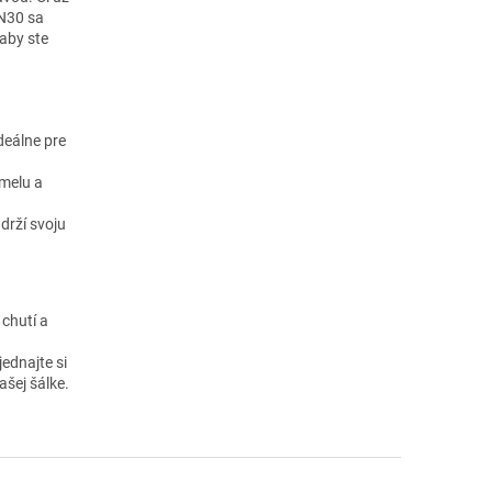
 N30 sa
aby ste
deálne pre
amelu a
drží svoju
 chutí a
ednajte si
ašej šálke.