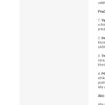
celéh
Preč
1.
Vy
a Ro
prin
2.
De
ktor
záži
3.
Tm
výra
ktor
4.
Pô
Afri
podm
aby 
Ako 
Aby 