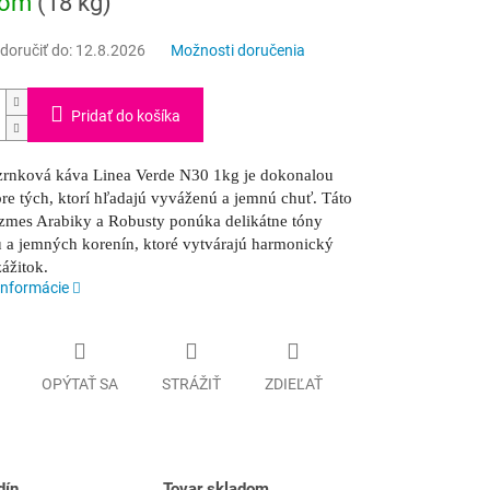
dom
(18 kg)
oručiť do:
12.8.2026
Možnosti doručenia
Pridať do košíka
zrnková káva Linea Verde N30 1kg je dokonalou
re tých, ktorí hľadajú vyváženú a jemnú chuť. Táto
 zmes Arabiky a Robusty ponúka delikátne tóny
 a jemných korenín, ktoré vytvárajú harmonický
ážitok.
informácie
OPÝTAŤ SA
STRÁŽIŤ
ZDIEĽAŤ
dín
Tovar skladom