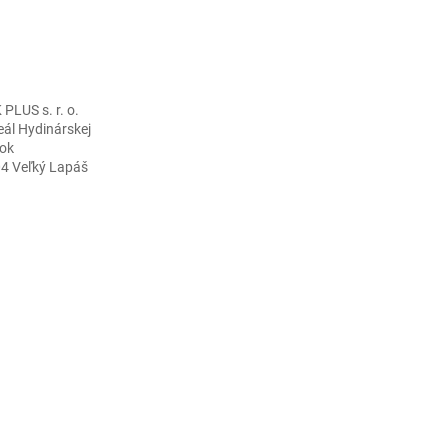
LUS s. r. o.
eál Hydinárskej
ok
04 Veľký Lapáš