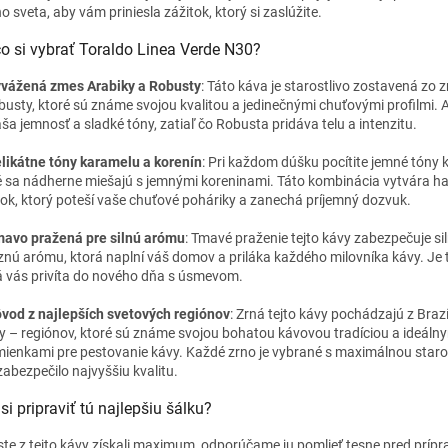
o sveta, aby vám priniesla zážitok, ktorý si zaslúžite.
o si vybrať Toraldo Linea Verde N30?
vážená zmes Arabiky a Robusty
: Táto káva je starostlivo zostavená zo 
busty, ktoré sú známe svojou kvalitou a jedinečnými chuťovými profilmi. 
áša jemnosť a sladké tóny, zatiaľ čo Robusta pridáva telu a intenzitu.
likátne tóny karamelu a korenín
: Pri každom dúšku pocítite jemné tóny 
é sa nádherne miešajú s jemnými koreninami. Táto kombinácia vytvára h
tok, ktorý poteší vaše chuťové poháriky a zanechá príjemný dozvuk.
avo pražená pre silnú arómu
: Tmavé praženie tejto kávy zabezpečuje si
znú arómu, ktorá naplní váš domov a priláka každého milovníka kávy. Je 
á vás privíta do nového dňa s úsmevom.
vod z najlepších svetových regiónov
: Zrná tejto kávy pochádzajú z Brazíl
ky – regiónov, ktoré sú známe svojou bohatou kávovou tradíciou a ideáln
ienkami pre pestovanie kávy. Každé zrno je vybrané s maximálnou staros
zabezpečilo najvyššiu kvalitu.
si pripraviť tú najlepšiu šálku?
ste z tejto kávy získali maximum, odporúčame ju pomlieť tesne pred prípr