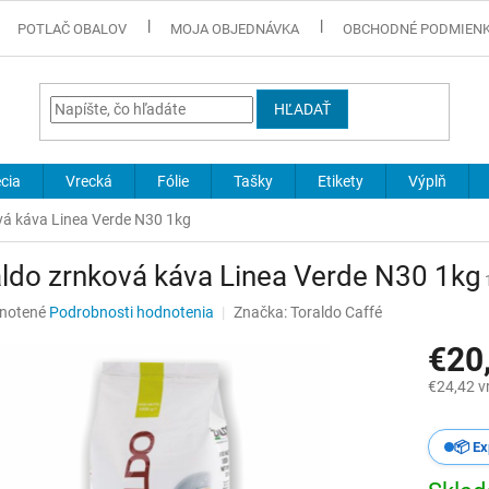
POTLAČ OBALOV
MOJA OBJEDNÁVKA
OBCHODNÉ PODMIEN
HĽADAŤ
cia
Vrecká
Fólie
Tašky
Etikety
Výplň
vá káva Linea Verde N30 1kg
ldo zrnková káva Linea Verde N30 1kg
né
notené
Podrobnosti hodnotenia
Značka:
Toraldo Caffé
nie
€20
u
€24,42 v
Jednotk
cena:
📦 Ex
iek.