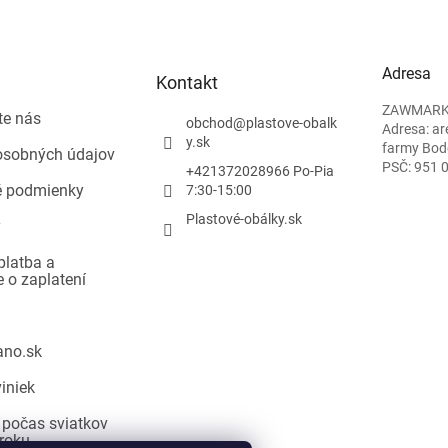
Adresa
Kontakt
ZAWMARK P
te nás
obchod
@
plastove-obalk
Adresa: ar
y.sk
farmy Bod
osobných údajov
PSČ: 951 
+421372028966 Po-Pia
 podmienky
7:30-15:00
Plastové-obálky.sk
y
platba a
e o zaplatení
ano.sk
iniek
 počas sviatkov
roku