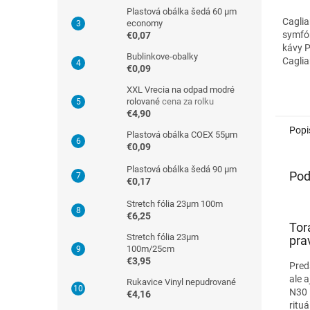
Plastová obálka šedá 60 µm
Caglia
economy
symfón
€0,07
kávy 
Bublinkove-obalky
Caglia
€0,09
jedine
prenes
XXL Vrecia na odpad modré
plantá
rolované
cena za rolku
€4,90
Popi
Plastová obálka COEX 55µm
€0,09
Plastová obálka šedá 90 µm
Pod
€0,17
Stretch fólia 23µm 100m
€6,25
Tor
Stretch fólia 23µm
pra
100m/25cm
€3,95
Pred
ale 
Rukavice Vinyl nepudrované
N30 
€4,16
ritu