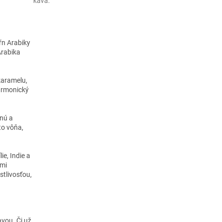
káva
:
zŕn Arabiky
Arabika
karamelu,
armonický
lnú a
to vôňa,
ie, Indie a
ymi
tlivosťou,
avou. Či už