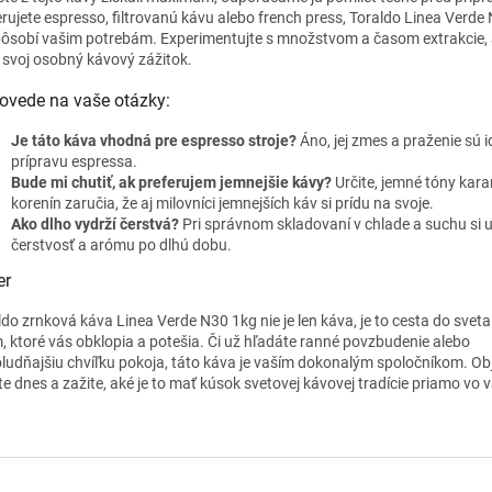
erujete espresso, filtrovanú kávu alebo french press, Toraldo Linea Verde
pôsobí vašim potrebám. Experimentujte s množstvom a časom extrakcie, 
i svoj osobný kávový zážitok.
ovede na vaše otázky:
Je táto káva vhodná pre espresso stroje?
Áno, jej zmes a praženie sú i
prípravu espressa.
Bude mi chutiť, ak preferujem jemnejšie kávy?
Určite, jemné tóny kar
korenín zaručia, že aj milovníci jemnejších káv si prídu na svoje.
Ako dlho vydrží čerstvá?
Pri správnom skladovaní v chlade a suchu si u
čerstvosť a arómu po dlhú dobu.
er
ldo zrnková káva Linea Verde N30 1kg nie je len káva, je to cesta do sveta
, ktoré vás obklopia a potešia. Či už hľadáte ranné povzbudenie alebo
ludňajšiu chvíľku pokoja, táto káva je vaším dokonalým spoločníkom. Obj
te dnes a zažite, aké je to mať kúsok svetovej kávovej tradície priamo vo v