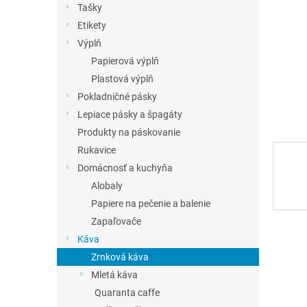
Tašky
Etikety
Výplň
Papierová výplň
Plastová výplň
Pokladničné pásky
Lepiace pásky a špagáty
Produkty na páskovanie
Rukavice
Domácnosť a kuchyňa
Alobaly
Papiere na pečenie a balenie
Zapaľovače
Káva
Zrnková káva
Mletá káva
Quaranta caffe