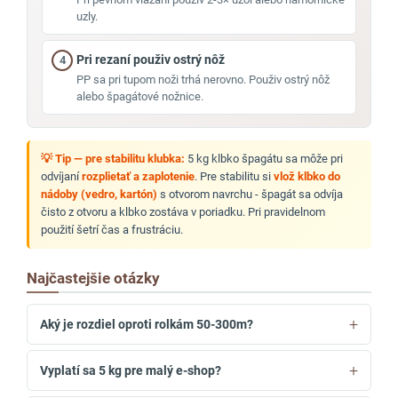
uzly.
Pri rezaní použiv ostrý nôž
4
PP sa pri tupom noži trhá nerovno. Použiv ostrý nôž
alebo špagátové nožnice.
💡 Tip — pre stabilitu klubka:
5 kg klbko špagátu sa môže pri
odvíjaní
rozplietať a zaplotenie
. Pre stabilitu si
vlož klbko do
nádoby (vedro, kartón)
s otvorom navrchu - špagát sa odvíja
čisto z otvoru a klbko zostáva v poriadku. Pri pravidelnom
použití šetrí čas a frustráciu.
Najčastejšie otázky
Aký je rozdiel oproti rolkám 50-300m?
Vyplatí sa 5 kg pre malý e-shop?