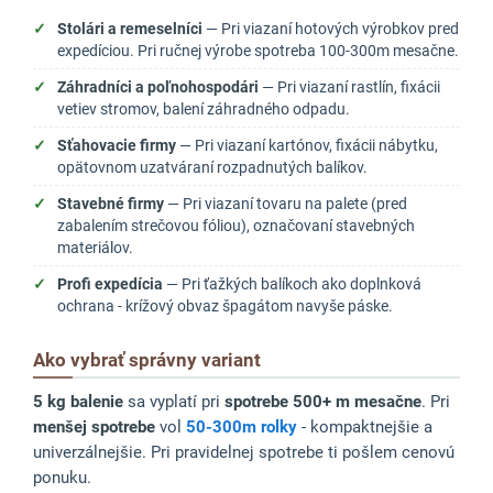
Stolári a remeselníci
— Pri viazaní hotových výrobkov pred
expedíciou. Pri ručnej výrobe spotreba 100-300m mesačne.
Záhradníci a poľnohospodári
— Pri viazaní rastlín, fixácii
vetiev stromov, balení záhradného odpadu.
Sťahovacie firmy
— Pri viazaní kartónov, fixácii nábytku,
opätovnom uzatváraní rozpadnutých balíkov.
Stavebné firmy
— Pri viazaní tovaru na palete (pred
zabalením strečovou fóliou), označovaní stavebných
materiálov.
Profi expedícia
— Pri ťažkých balíkoch ako doplnková
ochrana - krížový obvaz špagátom navyše páske.
Ako vybrať správny variant
5 kg balenie
sa vyplatí pri
spotrebe 500+ m mesačne
. Pri
menšej spotrebe
vol
50-300m rolky
- kompaktnejšie a
univerzálnejšie. Pri pravidelnej spotrebe ti pošlem cenovú
ponuku.