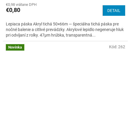
€0,98 vrátane DPH
€0,80
DETAIL
Lepiaca páska Akryl tichá 50×66m — špeciálna tichá páska pre
nočné balenie a citlivé prevádzky. Akrylové lepidlo negeneruje hluk
pri odvíjaní z rolky. 47µm hrúbka, transparentná...
Kód:
262
Novinka