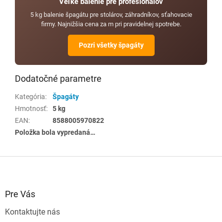
Veľké balenie pre profesionálov
5 kg balenie špagátu pre stolárov, záhradníkov, sťahovacie
firmy. Najnižšia cena za m pri pravidelnej spotrebe.
Pozri všetky špagáty
Dodatočné parametre
Kategória
:
Špagáty
Hmotnosť
:
5 kg
EAN
:
8588005970822
Položka bola vypredaná…
Z
á
p
ä
Pre Vás
t
Kontaktujte nás
i