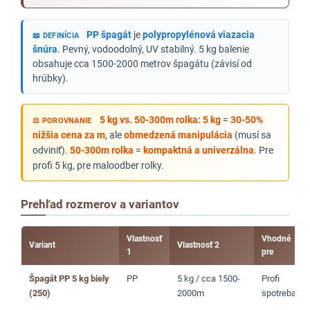
PP špagát
je
polypropylénová viazacia
📖 DEFINÍCIA
šnúra
. Pevný, vodoodolný, UV stabilný. 5 kg balenie
obsahuje cca 1500-2000 metrov špagátu (závisí od
hrúbky).
5 kg vs. 50-300m rolka:
5 kg
=
30-50%
⚖️ POROVNANIE
nižšia cena za m
, ale
obmedzená manipulácia
(musí sa
odviniť).
50-300m rolka
=
kompaktná a univerzálna
. Pre
profi 5 kg, pre maloodber rolky.
Prehľad rozmerov a variantov
Vlastnosť
Vhodné
Variant
Vlastnosť 2
1
pre
Špagát PP 5 kg biely
PP
5 kg / cca 1500-
Profi
(250)
2000m
spotreba