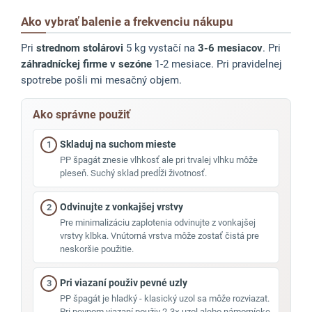
Ako vybrať balenie a frekvenciu nákupu
Pri
strednom stolárovi
5 kg vystačí na
3-6 mesiacov
. Pri
záhradníckej firme v sezóne
1-2 mesiace. Pri pravidelnej
spotrebe pošli mi mesačný objem.
Ako správne použiť
Skladuj na suchom mieste
1
PP špagát znesie vlhkosť ale pri trvalej vlhku môže
pleseň. Suchý sklad predĺži životnosť.
Odvinujte z vonkajšej vrstvy
2
Pre minimalizáciu zaplotenia odvinujte z vonkajšej
vrstvy klbka. Vnútorná vrstva môže zostať čistá pre
neskoršie použitie.
Pri viazaní použiv pevné uzly
3
PP špagát je hladký - klasický uzol sa môže rozviazat.
Pri pevnom viazaní použiv 2-3× uzol alebo námornícke