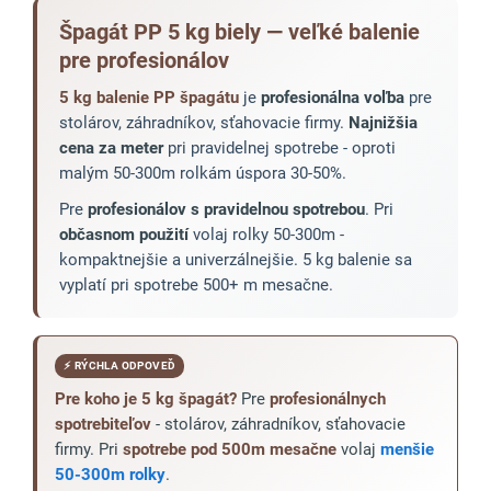
Špagát PP 5 kg biely — veľké balenie
pre profesionálov
5 kg balenie PP špagátu
je
profesionálna voľba
pre
stolárov, záhradníkov, sťahovacie firmy.
Najnižšia
cena za meter
pri pravidelnej spotrebe - oproti
malým 50-300m rolkám úspora 30-50%.
Pre
profesionálov s pravidelnou spotrebou
. Pri
občasnom použití
volaj rolky 50-300m -
kompaktnejšie a univerzálnejšie. 5 kg balenie sa
vyplatí pri spotrebe 500+ m mesačne.
⚡ RÝCHLA ODPOVEĎ
Pre koho je 5 kg špagát?
Pre
profesionálnych
spotrebiteľov
- stolárov, záhradníkov, sťahovacie
firmy. Pri
spotrebe pod 500m mesačne
volaj
menšie
50-300m rolky
.