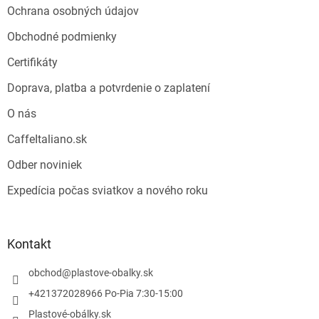
e
Ochrana osobných údajov
Obchodné podmienky
Certifikáty
Doprava, platba a potvrdenie o zaplatení
O nás
CaffeItaliano.sk
Odber noviniek
Expedícia počas sviatkov a nového roku
Kontakt
obchod
@
plastove-obalky.sk
+421372028966 Po-Pia 7:30-15:00
Plastové-obálky.sk