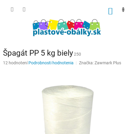
Prejsť
na
NÁKU
obsah
KOŠÍK
Špagát PP 5 kg biely
250
Priemerné
12 hodnotení
Podrobnosti hodnotenia
Značka:
Zawmark Plus
hodnotenie
produktu
je
4,5
z
5
hviezdičiek.