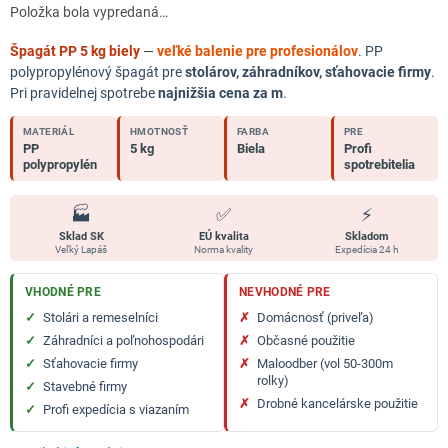
Položka bola vypredaná…
Špagát PP 5 kg biely
—
veľké balenie pre profesionálov
. PP
polypropylénový špagát pre
stolárov, záhradníkov, sťahovacie firmy
.
Pri pravidelnej spotrebe
najnižšia cena za m
.
MATERIÁL
HMOTNOSŤ
FARBA
PRE
PP
5 kg
Biela
Profi
polypropylén
spotrebitelia
🏭
✅
⚡
Sklad SK
EÚ kvalita
Skladom
Veľký Lapáš
Norma kvality
Expedícia 24 h
VHODNÉ PRE
NEVHODNÉ PRE
✓
Stolári a remeselníci
✗
Domácnosť (priveľa)
✓
Záhradníci a poľnohospodári
✗
Občasné použitie
✓
Sťahovacie firmy
✗
Maloodber (vol 50-300m
rolky)
✓
Stavebné firmy
✗
Drobné kancelárske použitie
✓
Profi expedícia s viazaním