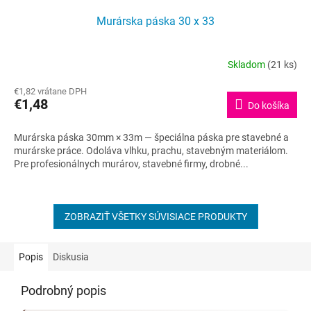
Murárska páska 30 x 33
Skladom
(21 ks)
€1,82 vrátane DPH
€1,48
Do košíka
Murárska páska 30mm × 33m — špeciálna páska pre stavebné a
murárske práce. Odoláva vlhku, prachu, stavebným materiálom.
Pre profesionálnych murárov, stavebné firmy, drobné...
ZOBRAZIŤ VŠETKY SÚVISIACE PRODUKTY
Popis
Diskusia
Podrobný popis