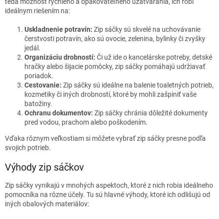
teda možnosť rýchleho a opakovateľného uzatvárania, ich robí
ideálnym riešením na:
Uskladnenie potravín:
Zip sáčky sú skvelé na uchovávanie
čerstvosti potravín, ako sú ovocie, zelenina, bylinky či zvyšky
jedál.
Organizáciu drobností:
Či už ide o kancelárske potreby, detské
hračky alebo šijacie pomôcky, zip sáčky pomáhajú udržiavať
poriadok.
Cestovanie:
Zip sáčky sú ideálne na balenie toaletných potrieb,
kozmetiky či iných drobností, ktoré by mohli zašpiniť vaše
batožiny.
Ochranu dokumentov:
Zip sáčky chránia dôležité dokumenty
pred vodou, prachom alebo poškodením.
Vďaka rôznym veľkostiam si môžete vybrať zip sáčky presne podľa
svojich potrieb.
Výhody zip sáčkov
Zip sáčky vynikajú v mnohých aspektoch, ktoré z nich robia ideálneho
pomocníka na rôzne účely. Tu sú hlavné výhody, ktoré ich odlišujú od
iných obalových materiálov: