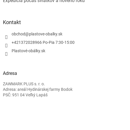
Expedícia počas sviatkov a nového roku
Kontakt
obchod
@
plastove-obalky.sk
+421372028966 Po-Pia 7:30-15:00
Plastové-obálky.sk
Adresa
ZAWMARK PLUS s. r. o.
Adresa: areál Hydinárskej farmy Bodok
PSČ: 951 04 Veľký Lapáš