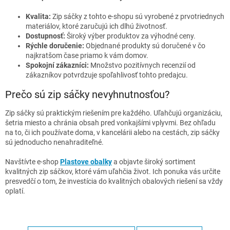
Kvalita:
Zip sáčky z tohto e-shopu sú vyrobené z prvotriednych
materiálov, ktoré zaručujú ich dlhú životnosť.
Dostupnosť:
Široký výber produktov za výhodné ceny.
Rýchle doručenie:
Objednané produkty sú doručené v čo
najkratšom čase priamo k vám domov.
Spokojní zákazníci:
Množstvo pozitívnych recenzií od
zákazníkov potvrdzuje spoľahlivosť tohto predajcu.
Prečo sú zip sáčky nevyhnutnosťou?
Zip sáčky sú praktickým riešením pre každého. Uľahčujú organizáciu,
šetria miesto a chránia obsah pred vonkajšími vplyvmi. Bez ohľadu
na to, či ich používate doma, v kancelárii alebo na cestách, zip sáčky
sú jednoducho nenahraditeľné.
Navštívte e-shop
Plastove
obalky
a objavte široký sortiment
kvalitných zip sáčkov, ktoré vám uľahčia život. Ich ponuka vás určite
presvedčí o tom, že investícia do kvalitných obalových riešení sa vždy
oplatí.