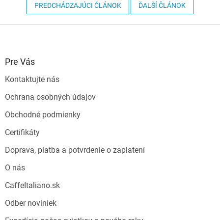
PREDCHÁDZAJÚCI ČLÁNOK
ĎALŠÍ ČLÁNOK
Z
á
p
ä
Pre Vás
t
Kontaktujte nás
i
e
Ochrana osobných údajov
Obchodné podmienky
Certifikáty
Doprava, platba a potvrdenie o zaplatení
O nás
CaffeItaliano.sk
Odber noviniek