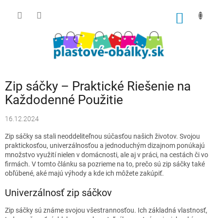
Prejsť
na
NÁKU
obsah
KOŠÍK
Zip sáčky – Praktické Riešenie na
Každodenné Použitie
16.12.2024
Zip sáčky sa stali neoddeliteľnou súčasťou našich životov. Svojou
praktickosťou, univerzálnosťou a jednoduchým dizajnom ponúkajú
množstvo využití nielen v domácnosti, ale aj v práci, na cestách či vo
firmách. V tomto článku sa pozrieme na to, prečo sú zip sáčky také
obľúbené, aké majú výhody a kde ich môžete zakúpiť.
Univerzálnosť zip sáčkov
Zip sáčky sú známe svojou všestrannosťou. Ich základná vlastnosť,