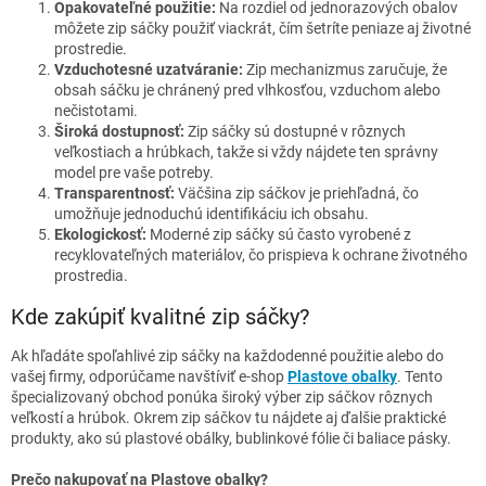
Opakovateľné použitie:
Na rozdiel od jednorazových obalov
môžete zip sáčky použiť viackrát, čím šetríte peniaze aj životné
prostredie.
Vzduchotesné uzatváranie:
Zip mechanizmus zaručuje, že
obsah sáčku je chránený pred vlhkosťou, vzduchom alebo
nečistotami.
Široká dostupnosť:
Zip sáčky sú dostupné v rôznych
veľkostiach a hrúbkach, takže si vždy nájdete ten správny
model pre vaše potreby.
Transparentnosť:
Väčšina zip sáčkov je priehľadná, čo
umožňuje jednoduchú identifikáciu ich obsahu.
Ekologickosť:
Moderné zip sáčky sú často vyrobené z
recyklovateľných materiálov, čo prispieva k ochrane životného
prostredia.
Kde zakúpiť kvalitné zip sáčky?
Ak hľadáte spoľahlivé zip sáčky na každodenné použitie alebo do
vašej firmy, odporúčame navštíviť e-shop
Plastove
obalky
. Tento
špecializovaný obchod ponúka široký výber zip sáčkov rôznych
veľkostí a hrúbok. Okrem zip sáčkov tu nájdete aj ďalšie praktické
produkty, ako sú plastové obálky, bublinkové fólie či baliace pásky.
Prečo nakupovať na Plastove obalky?