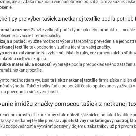
ozmer, ale aj vďaka možnosti viacnásobného použitia, čím zákazník získ
osenie.
cké tipy pre výber tašiek z netkanej textílie podľa potrieb
ormát a rozmer:
Zvážte veľkosti podľa typu baleného produktu – menšie t
blečenie či väčšie firemné balíčky.
izajn a potlač:
Využite možnosť výberu farebného prevedenia a jednostran
etkanej textílie
tak podporia vizuálnu identitu vašej značky.
yp uch a uzatvárania:
Na výber sú ušká do ruky, cez rameno alebo sťahova
onkrétnu cieľovú skupinu.
rúbka materiálu a nosnosť:
Vyberajte podľa predpokladaného zaťaženia
ramáž netkanej textílie.
ýmto možnostiam využitia
tašiek z netkanej textílie
firma získa nie len e
nčnú výhodu. Takéto tašky ľudia po použití často opakovane využívajú v
 do povedomia širšej verejnosti.
anie imidžu značky pomocou tašiek z netkanej text
enčnom prostredí je pre firmy stále dôležitejšie nielen ponúkať kvalitné p
Tašky z netkanej textílie predstavujú
efektívny marketingový nástroj
, k
ckú zodpovednosť a vytvárať pozitívny dojem u zákazníkov už pri prvom k