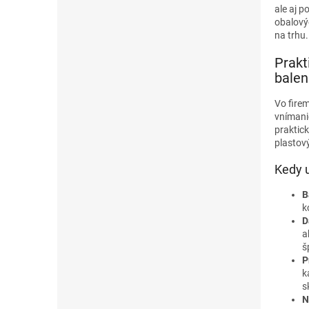
ale aj p
obalový
na trhu.
Prakt
balen
Vo firem
vnímani
praktic
plastov
Kedy u
B
k
D
a
š
P
k
s
N