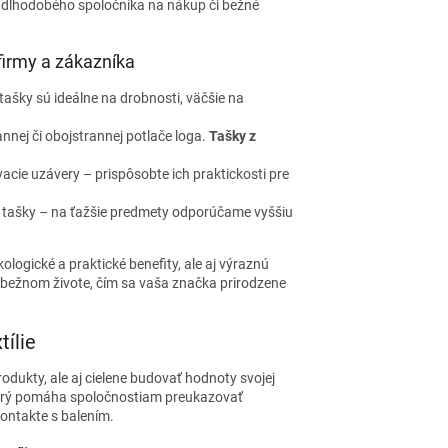
a dlhodobého spoločníka na nákup či bežné
 firmy a zákazníka
ašky sú ideálne na drobnosti, väčšie na
nej či obojstrannej potlače loga.
Tašky z
cie uzávery – prispôsobte ich praktickosti pre
 tašky – na ťažšie predmety odporúčame vyššiu
kologické a praktické benefity, ale aj výraznú
 bežnom živote, čím sa vaša značka prirodzene
ílie
rodukty, ale aj cielene budovať hodnoty svojej
torý pomáha spoločnostiam preukazovať
ontakte s balením.