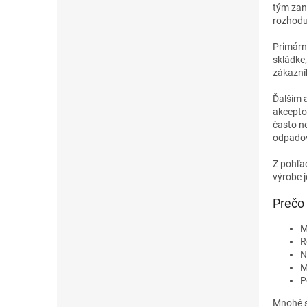
tým zan
rozhodu
Primárn
skládke
zákazní
Ďalším 
akcepto
často ne
odpadov
Z pohľa
výrobe j
Prečo 
M
R
N
M
P
Mnohé s