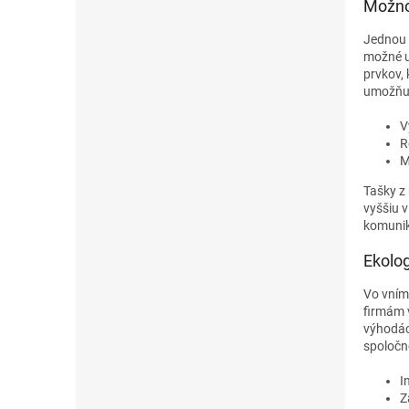
Možnos
Jednou z
možné up
prvkov, 
umožňuj
V
R
M
Tašky z
vyššiu v
komunik
Ekolo
Vo vním
firmám 
výhodác
spoločn
I
Z