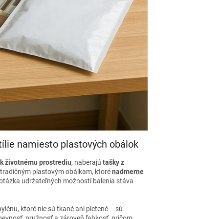
tílie namiesto plastových obálok
 k životnému prostrediu
, naberajú
tašky z
 k tradičným plastovým obálkam, ktoré
nadmerne
 otázka udržateľných možností balenia stáva
lénu, ktoré nie sú tkané ani pletené – sú
evnosť, pružnosť a zároveň ľahkosť, pričom