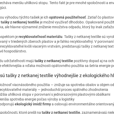
echáva menšiu uhlíkovú stopu. Tento fakt je pre mnohé spoločnosti a e
júci.
ou výhodou týchto tašiek je ich
opätovná použiteľnosť
. Zatiaľ čo plasto
,
tašky z netkanej textílie
je možné využívať dlhodobo. Opakované použiti
ka, ale hlavne významné zníženie množstva odpadu, ktorý by inak zaťažov
aspektom je
recyklovateľnosť materiálu
. Tašky z netkanej textílie sú vy
vaný v triedených zberoch plastov a je ľahko recyklovateľný. V porovnan
recyklovateľné kvôli viacerým vrstvám, predstavujú tašky z netkanej textíl
é hospodárstvo.
du udržateľnosti majú
tašky z netkanej textílie
pozitívny dopad aj na och
e efektívnejšia a vďaka možnosti opätovného použitia sa šetria energie 
sú tašky z netkanej textílie výhodnejšie z ekologického h
ožnosť viacnásobného použitia — znižuje sa spotreba obalov a objem o
ecyklovateľné materiály — jednoduchší proces spätného zhodnotenia
ižšia uhlíková stopa v porovnaní s jednorazovými plastovými obálkami
enšia spotreba energie počas výroby a logistiky
odporujú
ekologický imidž firmy
a oslovujú environmentálne orientovan
poločnosti, ktoré prešli na
tašky z netkanej textílie
, zaznamenávajú nie