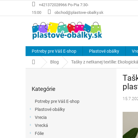
Prejsť
+421372028966 Po-Pia 7:30-
na
15:00
obchod@plastove-obalky.sk
obsah
Potreby pre Váš E-shop
Plastové obálky
Vre
Domov
Blog
Tašky z netkanej textílie: Ekologic
B
Tašk
o
Preskočiť
č
pla
Kategórie
kategórie
n
ý
15.7.20
Potreby pre Váš E-shop
p
Plastové obálky
a
Vrecia
n
e
Vrecká
l
Fólie