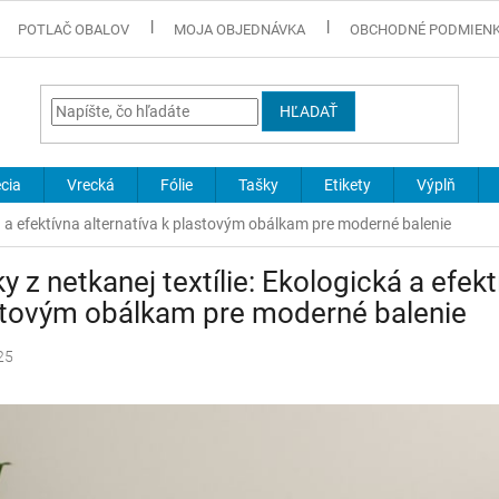
POTLAČ OBALOV
MOJA OBJEDNÁVKA
OBCHODNÉ PODMIEN
HĽADAŤ
cia
Vrecká
Fólie
Tašky
Etikety
Výplň
ká a efektívna alternatíva k plastovým obálkam pre moderné balenie
y z netkanej textílie: Ekologická a efekt
stovým obálkam pre moderné balenie
25