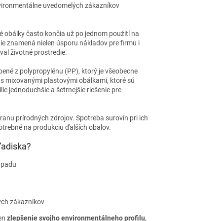
nvironmentálne uvedomelých zákazníkov
vé obálky často končia už po jednom použití na
e znamená nielen úsporu nákladov pre firmu i
al životné prostredie.
robené z polypropylénu (PP), ktorý je všeobecne
í s mixovanými plastovými obálkami, ktoré sú
ie jednoduchšie a šetrnejšie riešenie pre
ranu prírodných zdrojov. Spotreba surovín pri ich
potrebné na produkciu ďalších obalov.
ľadiska?
dpadu
ých zákazníkov
len
zlepšenie svojho environmentálneho profilu
,