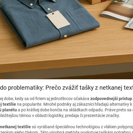
do problematiky: Prečo zvážiť tašky z netkanej tex
j dobe, kedy sa od firiem aj jednotlivcov očakáva
zodpovednejší prístup
 textílie
na popularite. Mnohé podniky aj zákazníci hľadajú alternatívy
ú planétu
a po krátkej dobe končia na skládkach odpadu. Práve preto sa
ležitejšou témou v oblasti logistiky, predaja či prezentácie značky.
netkanej textílie
sú vyrábané špeciálnou technológiou z vlákien polypropy
 teplom alebo tlakom. Táto výrobná metóda poskytuje taškám potrebnú p