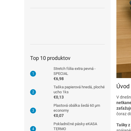
Top 10 produktov
Stretch fólia extra pevná -
SPECIAL
€6,98
Úvod 
Taška papierová hnedá, ploché
ucho 1ks
€0,13
V dnešne
netkanej
Plastová obálka šedá 60 µm
zaťažuj
economy
čoraz dô
€0,07
Pokladničné pásky eKASA
Tašky z 
TERMO
spájané