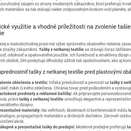
ozoruhodný záujem zo strany moderných zákazníkov, ktorí preferujú trval
ch materiálov sa tak stávajú nielen zodpovedným krokom voči planéte, a
ické využitie a vhodné príležitosti na zvolenie tašie
ie
nej a maloobchodnej praxi má výber správneho obalového riešenia zásadný 
e značky zákazníkmi.
Tašky z netkanej textílie
sa stávajú čoraz obľúben
kosť, odolnosť a opakovateľné použitie. Ich funkčnosť a atraktívny diza
ých obálok, čím poskytujú dlhodobý úžitok tak spoločnostiam, ako aj ko
prednostniť tašky z netkanej textílie pred plastovými ob
alenie oblečenia a textilu:
Vďaka priedušnosti a pevnosti sa
tašky z net
ošieľ, mikín či iného oblečenia. Chránia tovar pred poškodením a vystavu
arčekové predmety a reklamné balíčky:
Ak pripravujete personalizované
kcie, práve
tašky z netkanej textílie
umožňujú elegantné a reprezentatívn
peciálneho dizajnu.
rezentačné materiály:
Na veľtrhoch, školeniach či konferenciách môžu
t
atalógov, propagačných materiálov a drobných darčekov. Zároveň ostáva
končení akcie.
ákupné a prezentačné tašky do predajní:
Moderné predajne preferujú
ta