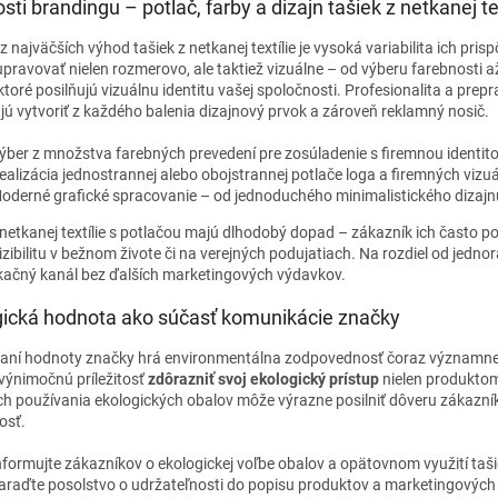
ti brandingu – potlač, farby a dizajn tašiek z netkanej tex
 najväčších výhod tašiek z netkanej textílie je vysoká variabilita ich pr
ravovať nielen rozmerovo, ale taktiež vizuálne – od výberu farebnosti až
ktoré posilňujú vizuálnu identitu vašej spoločnosti. Profesionalita a prepr
ú vytvoriť z každého balenia dizajnový prvok a zároveň reklamný nosič.
ýber z množstva farebných prevedení pre zosúladenie s firemnou identit
ealizácia jednostrannej alebo obojstrannej potlače loga a firemných vizu
oderné grafické spracovanie – od jednoduchého minimalistického dizajnu
 netkanej textílie s potlačou majú dlhodobý dopad – zákazník ich často 
izibilitu v bežnom živote či na verejných podujatiach. Na rozdiel od jed
ačný kanál bez ďalších marketingových výdavkov.
gická hodnota ako súčasť komunikácie značky
aní hodnoty značky hrá environmentálna zodpovednosť čoraz významnejšiu
výnimočnú príležitosť
zdôrazniť svoj ekologický prístup
nielen produktom
h používania ekologických obalov môže výrazne posilniť dôveru zákazník
osť.
nformujte zákazníkov o ekologickej voľbe obalov a opätovnom využití tašiek
araďte posolstvo o udržateľnosti do popisu produktov a marketingových