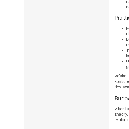
r
n
Prakti
F
o
D
n
T
k
H
g
Vďaka t
konkure
dostáva
Budov
V konkur
značky. 
ekologi