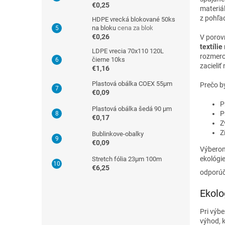
€0,25
materiá
z pohľa
HDPE vrecká blokované 50ks
na bloku
cena za blok
€0,26
V porov
textílie
LDPE vrecia 70x110 120L
rozmero
čierne 10ks
zacieliť
€1,16
Plastová obálka COEX 55µm
Prečo b
€0,09
P
Plastová obálka šedá 90 µm
P
€0,17
Z
Z
Bublinkove-obalky
€0,09
Výberom
ekológie
Stretch fólia 23µm 100m
€6,25
odporúč
Ekolo
Pri výb
výhod, k