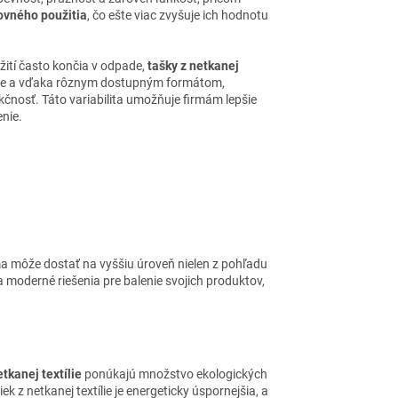
ovného použitia
, čo ešte viac zvyšuje ich hodnotu
ití často končia v odpade,
tašky z netkanej
stíte a vďaka rôznym dostupným formátom,
čnosť. Táto variabilita umožňuje firmám lepšie
enie.
rma môže dostať na vyššiu úroveň nielen z pohľadu
 moderné riešenia pre balenie svojich produktov,
tkanej textílie
ponúkajú množstvo ekologických
 z netkanej textílie je energeticky úspornejšia, a