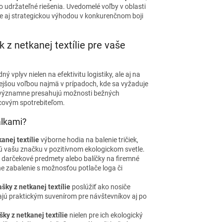
o udržateľné riešenia. Uvedomelé voľby v oblasti
le aj strategickou výhodou v konkurenčnom boji
k z netkanej textílie pre vaše
vplyv nielen na efektivitu logistiky, ale aj na
ejšou voľbou najmä v prípadoch, kde sa vyžaduje
jn významne presahujú možnosti bežných
ncovým spotrebiteľom.
álkami?
kanej textílie
výborne hodia na balenie tričiek,
jú vašu značku v pozitívnom ekologickom svetle.
 darčekové predmety alebo balíčky na firemné
e zabalenie s možnosťou potlače loga či
ašky z netkanej textílie
poslúžiť ako nosiče
jú praktickým suvenírom pre návštevníkov aj po
šky z netkanej textílie
nielen pre ich ekologický