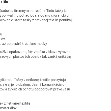
tílie
ispôsobenia firemným potrebám. Tieto tašky je
 po kvalitnú potlač loga, sloganu či grafických
acovanie, ktoré tašky z netkanej textílie ponúkajú,
ou
álov
 až po pestré kreatívne motívy
používa opakovane, čím značka získava výrazne
norazových plastových obalov tak vzniká unikátny
 rolu. Tašky z netkanej textílie poskytujú
, ale aj jeho obalom. Jasná komunikácia o
ov a zvýšiť ich ochotu podporovať práve vašu
 z netkanej textílie
 materiálov