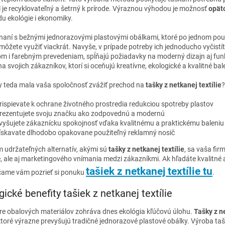
l je recyklovateľný a šetrný k prírode. Výraznou výhodou je možnosť
opät
du ekológie i ekonomiky.
naní s bežnými jednorazovými plastovými obálkami, ktoré po jednom použ
môžete využiť viackrát. Navyše, v prípade potreby ich jednoducho vyči
m i farebným prevedeniam, spĺňajú požiadavky na moderný dizajn aj funk
 na svojich zákazníkov, ktorí si oceňujú kreatívne, ekologické a kvalitné bal
y teda mala vaša spoločnosť zvážiť prechod na
tašky z netkanej textílie
?
rispievate k ochrane životného prostredia redukciou spotreby plastov
rezentujete svoju značku ako zodpovednú a modernú
vyšujete zákaznícku spokojnosť vďaka kvalitnému a praktickému baleniu
ískavate dlhodobo opakovane použiteľný reklamný nosič
 udržateľných alternatív, akými sú
tašky z netkanej textílie
, sa vaša fi
, ale aj marketingového vnímania medzi zákazníkmi. Ak hľadáte kvalitné a
tašiek z netkanej textílie tu
ame vám pozrieť si ponuku
.
gické benefity tašiek z netkanej textílie
ere obalových materiálov zohráva dnes ekológia kľúčovú úlohu.
Tašky z ne
toré výrazne prevyšujú tradičné jednorazové plastové obálky. Výroba tašiek