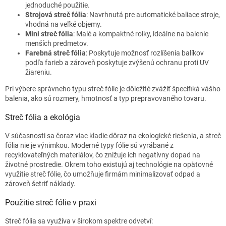
jednoduché použitie.
Strojová streč fólia
: Navrhnutá pre automatické baliace stroje,
vhodná na veľké objemy.
Mini streč fólia
: Malé a kompaktné rolky, ideálne na balenie
menších predmetov.
Farebná streč fólia
: Poskytuje možnosť rozlíšenia balíkov
podľa farieb a zároveň poskytuje zvýšenú ochranu proti UV
žiareniu.
Pri výbere správneho typu streč fólie je dôležité zvážiť špecifiká vášho
balenia, ako sú rozmery, hmotnosť a typ prepravovaného tovaru.
Streč fólia a ekológia
V súčasnosti sa čoraz viac kladie dôraz na ekologické riešenia, a streč
fólia nie je výnimkou. Moderné typy fólie sú vyrábané z
recyklovateľných materiálov, čo znižuje ich negatívny dopad na
životné prostredie. Okrem toho existujú aj technológie na opätovné
využitie streč fólie, čo umožňuje firmám minimalizovať odpad a
zároveň šetriť náklady.
Použitie streč fólie v praxi
Streč fólia sa využíva v širokom spektre odvetví: