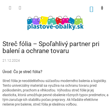
Prejsť
na
NÁKU
obsah
KOŠÍK
Streč fólia – Spoľahlivý partner pri
balení a ochrane tovaru
21.12.2024
Úvod: Čo je streč fólia?
Streč fólia je neoddeliteľnou súčasťou moderného balenia a logistiky.
Tento univerzálny materiál sa využíva na ochranu tovaru pred
poškodením, prachom a vlhkosťou. Výhodou streč fólie je jej
elasticita, ktorá umožňuje pevné obalenie rôznych typov predmetov, a
tým zaručuje ich stabilitu počas prepravy. Ak hľadáte efektívne
riešenie pre balenie, streč fólia je ideálnou voľbou.