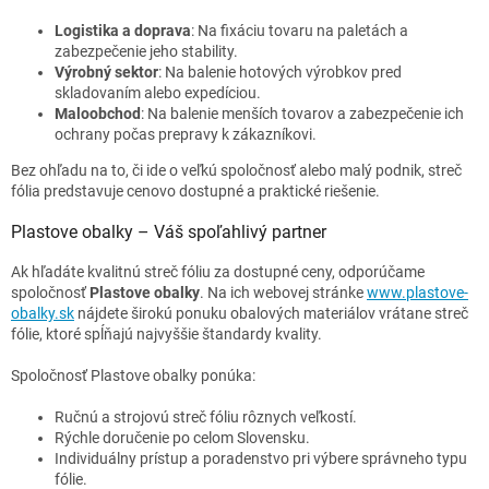
Logistika a doprava
: Na fixáciu tovaru na paletách a
zabezpečenie jeho stability.
Výrobný sektor
: Na balenie hotových výrobkov pred
skladovaním alebo expedíciou.
Maloobchod
: Na balenie menších tovarov a zabezpečenie ich
ochrany počas prepravy k zákazníkovi.
Bez ohľadu na to, či ide o veľkú spoločnosť alebo malý podnik, streč
fólia predstavuje cenovo dostupné a praktické riešenie.
Plastove obalky – Váš spoľahlivý partner
Ak hľadáte kvalitnú streč fóliu za dostupné ceny, odporúčame
spoločnosť
Plastove obalky
. Na ich webovej stránke
www
.plastove
-
obalky
.sk
nájdete širokú ponuku obalových materiálov vrátane streč
fólie, ktoré spĺňajú najvyššie štandardy kvality.
Spoločnosť Plastove obalky ponúka:
Ručnú a strojovú streč fóliu rôznych veľkostí.
Rýchle doručenie po celom Slovensku.
Individuálny prístup a poradenstvo pri výbere správneho typu
fólie.