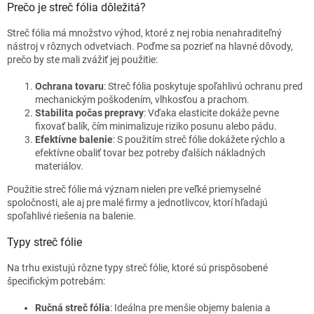
Prečo je streč fólia dôležitá?
Streč fólia má množstvo výhod, ktoré z nej robia nenahraditeľný
nástroj v rôznych odvetviach. Poďme sa pozrieť na hlavné dôvody,
prečo by ste mali zvážiť jej použitie:
Ochrana tovaru
: Streč fólia poskytuje spoľahlivú ochranu pred
mechanickým poškodením, vlhkosťou a prachom.
Stabilita počas prepravy
: Vďaka elasticite dokáže pevne
fixovať balík, čím minimalizuje riziko posunu alebo pádu.
Efektívne balenie
: S použitím streč fólie dokážete rýchlo a
efektívne obaliť tovar bez potreby ďalších nákladných
materiálov.
Použitie streč fólie má význam nielen pre veľké priemyselné
spoločnosti, ale aj pre malé firmy a jednotlivcov, ktorí hľadajú
spoľahlivé riešenia na balenie.
Typy streč fólie
Na trhu existujú rôzne typy streč fólie, ktoré sú prispôsobené
špecifickým potrebám:
Ručná streč fólia
: Ideálna pre menšie objemy balenia a