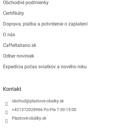
Obchodné podmienky
Certifikáty
Doprava, platba a potvrdenie o zaplatení
O nás
CaffeItaliano.sk
Odber noviniek
Expedícia počas sviatkov a nového roku
Kontakt
obchod
@
plastove-obalky.sk
+421372028966 Po-Pia 7:30-15:00
Plastové-obálky.sk