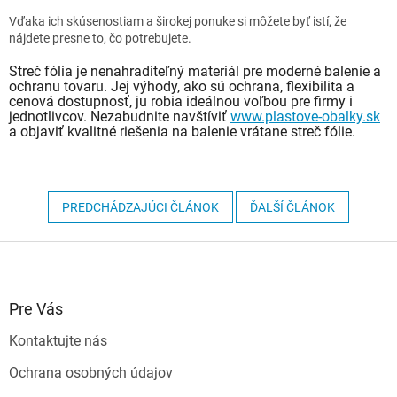
Vďaka ich skúsenostiam a širokej ponuke si môžete byť istí, že
nájdete presne to, čo potrebujete.
Streč fólia je nenahraditeľný materiál pre moderné balenie a
ochranu tovaru. Jej výhody, ako sú ochrana, flexibilita a
cenová dostupnosť, ju robia ideálnou voľbou pre firmy i
jednotlivcov. Nezabudnite navštíviť
www
.plastove
-obalky
.sk
a objaviť kvalitné riešenia na balenie vrátane streč fólie.
PREDCHÁDZAJÚCI ČLÁNOK
ĎALŠÍ ČLÁNOK
Z
á
p
ä
Pre Vás
t
Kontaktujte nás
i
e
Ochrana osobných údajov