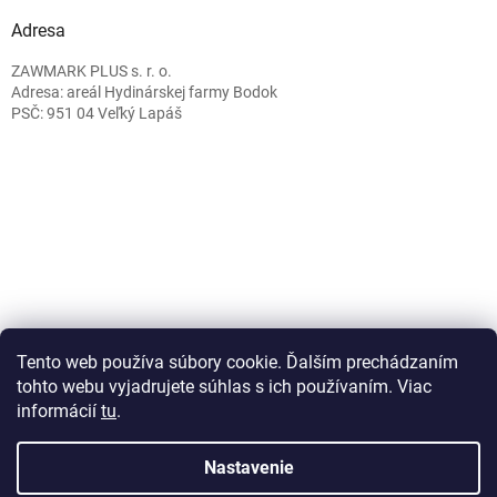
Adresa
ZAWMARK PLUS s. r. o.
Adresa: areál Hydinárskej farmy Bodok
PSČ: 951 04 Veľký Lapáš
Caffeitaliano.sk
Tento web používa súbory cookie. Ďalším prechádzaním
tohto webu vyjadrujete súhlas s ich používaním. Viac
informácií
tu
.
Vytvoril Shoptet
Nastavenie