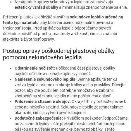
Nenápadné opravy sekundovým lepidlom zachovávajú
estetický vzhľad obálky
a minimalizujú znehodnotenie balenia.
Pri lepení plastov je dôležité staviť na
sekundove lepidlo určené na
tento typ materiálu
, aby bola zaručená maximálna pevnosť a
trvácnosť spoja. Pred aplikáciou lepidla odporúčame povrch
dôkladne očistiť od prachu, mastnoty a vlhkosti, čím sa znásobí
efektivita a životnosť opravy.
Postup opravy poškodenej plastovej obálky
pomocou sekundového lepidla
Odstránenie nečistôt:
Poškodenú časť plastovej obálky
najskôr očistite a nechajte úplne vyschnúť.
Naniesenie sekundového lepidla:
Jemne aplikujte tenkú
vrstvu lepidla priamo na okraje trhliny alebo praskliny. Dávejte
pozor, aby ste použili len potrebné množstvo a zabránili
zbytočnému stekaniu lepidla mimo poškodenú oblasť.
Priloženie a stlačenie okrajov:
Okraje trhliny pritlačte pevne k
sebe na niekoľko sekúnd. Sekundove lepidlo zaschne takmer
okamžite, čím sa vytvorí pevné spojenie.
Dodatočné zabezpečenie:
Pri väčšom poškodení odporúčame
po zaschnutí lepidla ešte prelepiť miesto priehľadnou lepiacou
páskou na zvýšenie mechanickej pevnosti obálky. Tento