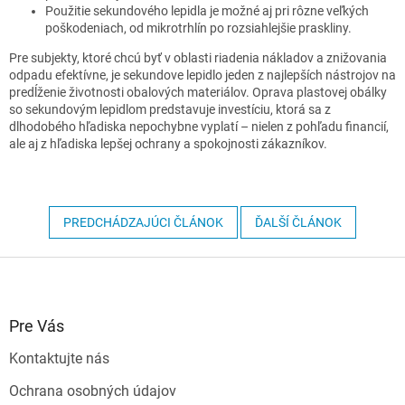
Použitie sekundového lepidla je možné aj pri rôzne veľkých
poškodeniach, od mikrotrhlín po rozsiahlejšie praskliny.
Pre subjekty, ktoré chcú byť v oblasti riadenia nákladov a znižovania
odpadu efektívne, je sekundove lepidlo jeden z najlepších nástrojov na
predĺženie životnosti obalových materiálov. Oprava plastovej obálky
so sekundovým lepidlom predstavuje investíciu, ktorá sa z
dlhodobého hľadiska nepochybne vyplatí – nielen z pohľadu financií,
ale aj z hľadiska lepšej ochrany a spokojnosti zákazníkov.
PREDCHÁDZAJÚCI ČLÁNOK
ĎALŠÍ ČLÁNOK
Z
á
p
ä
Pre Vás
t
Kontaktujte nás
i
e
Ochrana osobných údajov