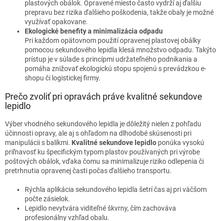
plastových obálok. Opravené miesto často vydrží aj ďalšiu
prepravu bez rizika ďalšieho poškodenia, takže obaly je možné
využívať opakovane.
Ekologické benefity a minimalizácia odpadu
Pri každom opätovnom použití opravenej plastovej obálky
pomocou sekundového lepidla klesá množstvo odpadu. Takýto
prístup je v súlade s princípmi udržateľného podnikania a
pomáha znižovať ekologickú stopu spojenú s prevádzkou e-
shopu či logistickej firmy.
Prečo zvoliť pri opravách práve kvalitné sekundove
lepidlo
Výber vhodného sekundového lepidla je dôležitý nielen z pohľadu
účinnosti opravy, ale aj s ohľadom na dlhodobé skúsenosti pri
manipulácii s balíkmi.
Kvalitné sekundove lepidlo
ponúka vysokú
priľnavosť ku špecifickým typom plastov používaných pri výrobe
poštových obálok, vďaka čomu sa minimalizuje riziko odlepenia či
pretrhnutia opravenej časti počas ďalšieho transportu.
Rýchla aplikácia sekundového lepidla šetrí čas aj pri väčšom
počte zásielok.
Lepidlo nevytvára viditeľné škvrny, čím zachováva
profesionálny vzhľad obalu.