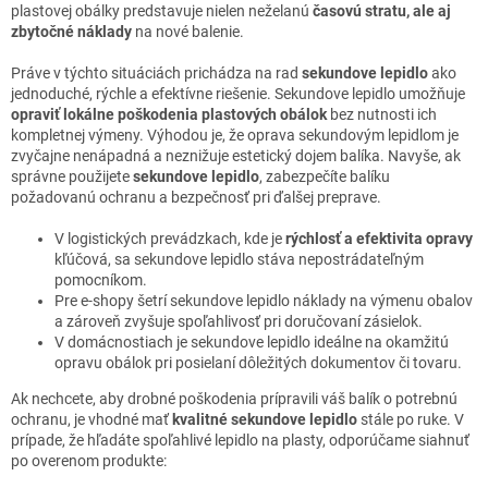
plastovej obálky predstavuje nielen neželanú
časovú stratu, ale aj
zbytočné náklady
na nové balenie.
Práve v týchto situáciách prichádza na rad
sekundove lepidlo
ako
jednoduché, rýchle a efektívne riešenie. Sekundove lepidlo umožňuje
opraviť lokálne poškodenia plastových obálok
bez nutnosti ich
kompletnej výmeny. Výhodou je, že oprava sekundovým lepidlom je
zvyčajne nenápadná a neznižuje estetický dojem balíka. Navyše, ak
správne použijete
sekundove lepidlo
, zabezpečíte balíku
požadovanú ochranu a bezpečnosť pri ďalšej preprave.
V logistických prevádzkach, kde je
rýchlosť a efektivita opravy
kľúčová, sa sekundove lepidlo stáva nepostrádateľným
pomocníkom.
Pre e-shopy šetrí sekundove lepidlo náklady na výmenu obalov
a zároveň zvyšuje spoľahlivosť pri doručovaní zásielok.
V domácnostiach je sekundove lepidlo ideálne na okamžitú
opravu obálok pri posielaní dôležitých dokumentov či tovaru.
Ak nechcete, aby drobné poškodenia prípravili váš balík o potrebnú
ochranu, je vhodné mať
kvalitné sekundove lepidlo
stále po ruke. V
prípade, že hľadáte spoľahlivé lepidlo na plasty, odporúčame siahnuť
po overenom produkte: