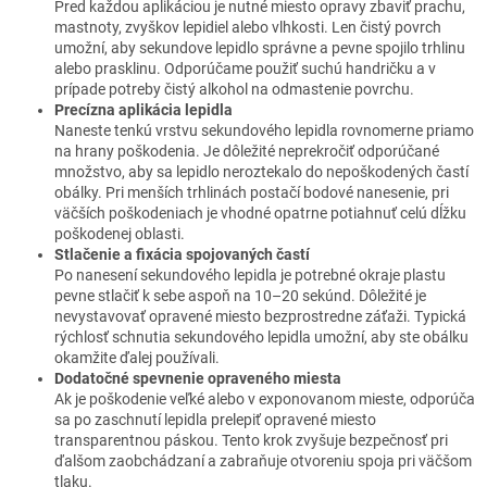
Pred každou aplikáciou je nutné miesto opravy zbaviť prachu,
mastnoty, zvyškov lepidiel alebo vlhkosti. Len čistý povrch
umožní, aby sekundove lepidlo správne a pevne spojilo trhlinu
alebo prasklinu. Odporúčame použiť suchú handričku a v
prípade potreby čistý alkohol na odmastenie povrchu.
Precízna aplikácia lepidla
Naneste tenkú vrstvu sekundového lepidla rovnomerne priamo
na hrany poškodenia. Je dôležité neprekročiť odporúčané
množstvo, aby sa lepidlo neroztekalo do nepoškodených častí
obálky. Pri menších trhlinách postačí bodové nanesenie, pri
väčších poškodeniach je vhodné opatrne potiahnuť celú dĺžku
poškodenej oblasti.
Stlačenie a fixácia spojovaných častí
Po nanesení sekundového lepidla je potrebné okraje plastu
pevne stlačiť k sebe aspoň na 10–20 sekúnd. Dôležité je
nevystavovať opravené miesto bezprostredne záťaži. Typická
rýchlosť schnutia sekundového lepidla umožní, aby ste obálku
okamžite ďalej používali.
Dodatočné spevnenie opraveného miesta
Ak je poškodenie veľké alebo v exponovanom mieste, odporúča
sa po zaschnutí lepidla prelepiť opravené miesto
transparentnou páskou. Tento krok zvyšuje bezpečnosť pri
ďalšom zaobchádzaní a zabraňuje otvoreniu spoja pri väčšom
tlaku.