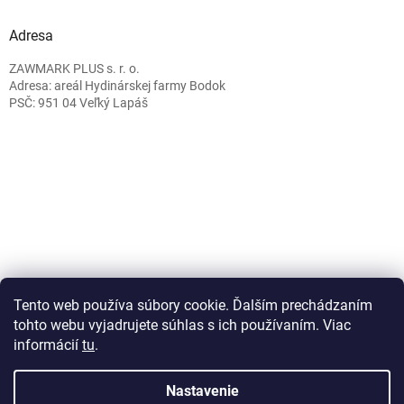
Adresa
ZAWMARK PLUS s. r. o.
Adresa: areál Hydinárskej farmy Bodok
PSČ: 951 04 Veľký Lapáš
Caffeitaliano.sk
Tento web používa súbory cookie. Ďalším prechádzaním
tohto webu vyjadrujete súhlas s ich používaním. Viac
informácií
tu
.
Vytvoril Shoptet
Nastavenie