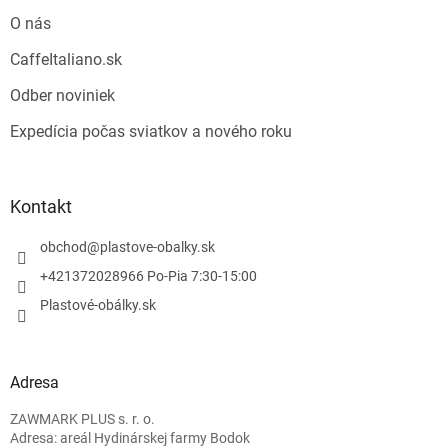
O nás
CaffeItaliano.sk
Odber noviniek
Expedícia počas sviatkov a nového roku
Kontakt
obchod
@
plastove-obalky.sk
+421372028966 Po-Pia 7:30-15:00
Plastové-obálky.sk
Adresa
ZAWMARK PLUS s. r. o.
Adresa: areál Hydinárskej farmy Bodok