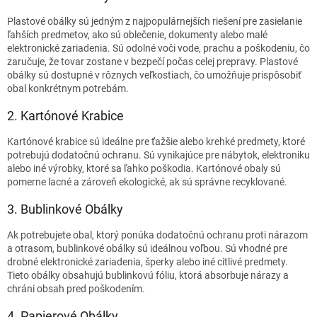
Plastové obálky sú jedným z najpopulárnejších riešení pre zasielanie
ľahších predmetov, ako sú oblečenie, dokumenty alebo malé
elektronické zariadenia. Sú odolné voči vode, prachu a poškodeniu, čo
zaručuje, že tovar zostane v bezpečí počas celej prepravy. Plastové
obálky sú dostupné v rôznych veľkostiach, čo umožňuje prispôsobiť
obal konkrétnym potrebám.
2. Kartónové Krabice
Kartónové krabice sú ideálne pre ťažšie alebo krehké predmety, ktoré
potrebujú dodatočnú ochranu. Sú vynikajúce pre nábytok, elektroniku
alebo iné výrobky, ktoré sa ľahko poškodia. Kartónové obaly sú
pomerne lacné a zároveň ekologické, ak sú správne recyklované.
3. Bublinkové Obálky
Ak potrebujete obal, ktorý ponúka dodatočnú ochranu proti nárazom
a otrasom, bublinkové obálky sú ideálnou voľbou. Sú vhodné pre
drobné elektronické zariadenia, šperky alebo iné citlivé predmety.
Tieto obálky obsahujú bublinkovú fóliu, ktorá absorbuje nárazy a
chráni obsah pred poškodením.
4. Papierové Obálky