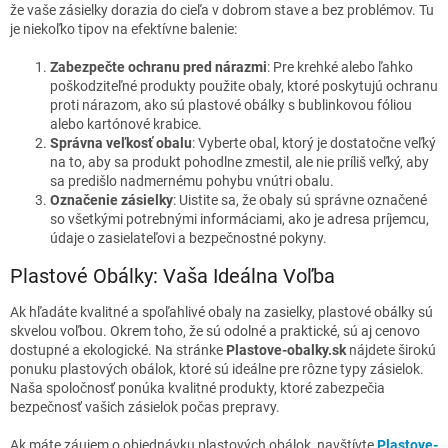
že vaše zásielky dorazia do cieľa v dobrom stave a bez problémov. Tu
je niekoľko tipov na efektívne balenie:
Zabezpečte ochranu pred nárazmi
: Pre krehké alebo ľahko
poškodziteľné produkty použite obaly, ktoré poskytujú ochranu
proti nárazom, ako sú plastové obálky s bublinkovou fóliou
alebo kartónové krabice.
Správna veľkosť obalu
: Vyberte obal, ktorý je dostatočne veľký
na to, aby sa produkt pohodlne zmestil, ale nie príliš veľký, aby
sa predišlo nadmernému pohybu vnútri obalu.
Označenie zásielky
: Uistite sa, že obaly sú správne označené
so všetkými potrebnými informáciami, ako je adresa príjemcu,
údaje o zasielateľovi a bezpečnostné pokyny.
Plastové Obálky: Vaša Ideálna Voľba
Ak hľadáte kvalitné a spoľahlivé obaly na zasielky, plastové obálky sú
skvelou voľbou. Okrem toho, že sú odolné a praktické, sú aj cenovo
dostupné a ekologické. Na stránke
Plastove-obalky.sk
nájdete širokú
ponuku plastových obálok, ktoré sú ideálne pre rôzne typy zásielok.
Naša spoločnosť ponúka kvalitné produkty, ktoré zabezpečia
bezpečnosť vašich zásielok počas prepravy.
Ak máte záujem o objednávku plastových obálok, navštívte
Plastove
-