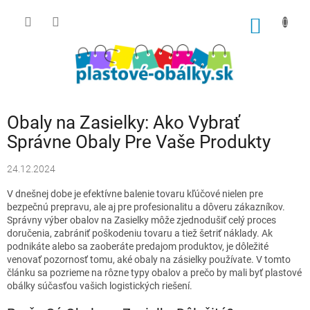
Prejsť
na
NÁKU
obsah
KOŠÍK
Obaly na Zasielky: Ako Vybrať
Správne Obaly Pre Vaše Produkty
24.12.2024
V dnešnej dobe je efektívne balenie tovaru kľúčové nielen pre
bezpečnú prepravu, ale aj pre profesionalitu a dôveru zákazníkov.
Správny výber obalov na Zasielky môže zjednodušiť celý proces
doručenia, zabrániť poškodeniu tovaru a tiež šetriť náklady. Ak
podnikáte alebo sa zaoberáte predajom produktov, je dôležité
venovať pozornosť tomu, aké obaly na zásielky používate. V tomto
článku sa pozrieme na rôzne typy obalov a prečo by mali byť plastové
obálky súčasťou vašich logistických riešení.