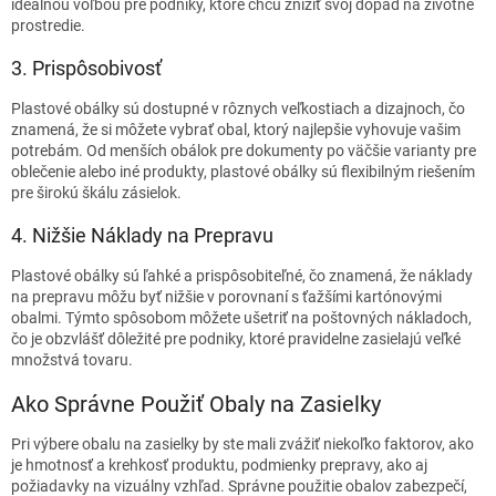
ideálnou voľbou pre podniky, ktoré chcú znížiť svoj dopad na životné
prostredie.
3. Prispôsobivosť
Plastové obálky sú dostupné v rôznych veľkostiach a dizajnoch, čo
znamená, že si môžete vybrať obal, ktorý najlepšie vyhovuje vašim
potrebám. Od menších obálok pre dokumenty po väčšie varianty pre
oblečenie alebo iné produkty, plastové obálky sú flexibilným riešením
pre širokú škálu zásielok.
4. Nižšie Náklady na Prepravu
Plastové obálky sú ľahké a prispôsobiteľné, čo znamená, že náklady
na prepravu môžu byť nižšie v porovnaní s ťažšími kartónovými
obalmi. Týmto spôsobom môžete ušetriť na poštovných nákladoch,
čo je obzvlášť dôležité pre podniky, ktoré pravidelne zasielajú veľké
množstvá tovaru.
Ako Správne Použiť Obaly na Zasielky
Pri výbere obalu na zasielky by ste mali zvážiť niekoľko faktorov, ako
je hmotnosť a krehkosť produktu, podmienky prepravy, ako aj
požiadavky na vizuálny vzhľad. Správne použitie obalov zabezpečí,