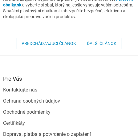
obalky
.sk
a vyberte si obal, ktorý najlepšie vyhovuje vašim potrebám.
S našimi plastovými obálkami zabezpečíte bezpečnú, efektívnu a
ekologickú prepravu vašich produktov.
PREDCHÁDZAJÚCI ČLÁNOK
ĎALŠÍ ČLÁNOK
Z
á
p
ä
Pre Vás
t
Kontaktujte nás
i
e
Ochrana osobných údajov
Obchodné podmienky
Certifikáty
Doprava, platba a potvrdenie o zaplatení