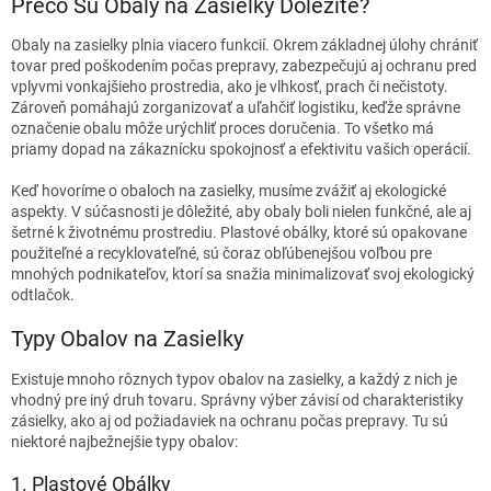
Prečo Sú Obaly na Zasielky Dôležité?
Obaly na zasielky plnia viacero funkcií. Okrem základnej úlohy chrániť
tovar pred poškodením počas prepravy, zabezpečujú aj ochranu pred
vplyvmi vonkajšieho prostredia, ako je vlhkosť, prach či nečistoty.
Zároveň pomáhajú zorganizovať a uľahčiť logistiku, keďže správne
označenie obalu môže urýchliť proces doručenia. To všetko má
priamy dopad na zákaznícku spokojnosť a efektivitu vašich operácií.
Keď hovoríme o obaloch na zasielky, musíme zvážiť aj ekologické
aspekty. V súčasnosti je dôležité, aby obaly boli nielen funkčné, ale aj
šetrné k životnému prostrediu. Plastové obálky, ktoré sú opakovane
použiteľné a recyklovateľné, sú čoraz obľúbenejšou voľbou pre
mnohých podnikateľov, ktorí sa snažia minimalizovať svoj ekologický
odtlačok.
Typy Obalov na Zasielky
Existuje mnoho rôznych typov obalov na zasielky, a každý z nich je
vhodný pre iný druh tovaru. Správny výber závisí od charakteristiky
zásielky, ako aj od požiadaviek na ochranu počas prepravy. Tu sú
niektoré najbežnejšie typy obalov:
1. Plastové Obálky