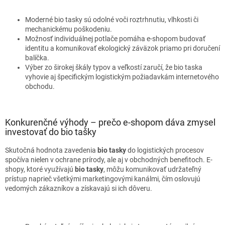
Moderné bio tasky sú odolné voči roztrhnutiu, vlhkosti či
mechanickému poškodeniu.
Možnosť individuálnej potlače pomáha e-shopom budovať
identitu a komunikovať ekologický záväzok priamo pri doručení
balíčka.
Výber zo širokej škály typov a veľkostí zaručí, že bio taska
vyhovie aj špecifickým logistickým požiadavkám internetového
obchodu.
Konkurenčné výhody – prečo e-shopom dáva zmysel
investovať do bio tašky
Skutočná hodnota zavedenia
bio tasky
do logistických procesov
spočíva nielen v ochrane prírody, ale aj v obchodných benefitoch. E-
shopy, ktoré využívajú
bio tasky
, môžu komunikovať udržateľný
prístup naprieč všetkými marketingovými kanálmi, čím oslovujú
vedomých zákazníkov a získavajú si ich dôveru.