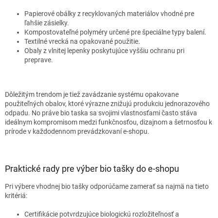
Papierové obálky z recyklovaných materiálov vhodné pre
ľahšie zásielky.
Kompostovateľné polyméry určené pre špeciálne typy balení.
Textilné vrecká na opakované použitie.
Obaly z vlnitej lepenky poskytujúce vyššiu ochranu pri
preprave.
Dôležitým trendom je tiež zavádzanie systému opakovane
použiteľných obalov, ktoré výrazne znižujú produkciu jednorazového
odpadu. No práve bio taska sa svojimi vlastnosťami často stáva
ideálnym kompromisom medzi funkčnosťou, dizajnom a šetrnosťou k
prírode v každodennom prevádzkovaní e-shopu.
Praktické rady pre výber bio tašky do e-shopu
Pri výbere vhodnej bio tašky odporúčame zamerať sa najmä na tieto
kritériá:
Certifikácie potvrdzujúce biologickú rozložiteľnosť a