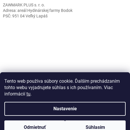
ZAWMARK PLUS s. r. o.
Adresa: areál Hydinárskej farmy Bodok
PSČ: 951 04 Veľký Lapáš
Caffeitaliano.sk
Tento web používa súbory cookie. Ďalším prechádzaním
tohto webu vyjadrujete súhlas s ich používaním. Viac
informácií
tu
.
Vytvoril Shoptet
Nastavenie
Copyright 2026
Plastove-obalky.sk
. Všetky práva vyhradené.
Odmietnuť
Súhlasím
Upraviť nastavenie cookies