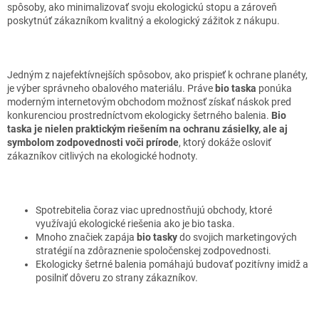
spôsoby, ako minimalizovať svoju ekologickú stopu a zároveň
poskytnúť zákazníkom kvalitný a ekologický zážitok z nákupu.
Jedným z najefektívnejších spôsobov, ako prispieť k ochrane planéty,
je výber správneho obalového materiálu. Práve
bio taska
ponúka
moderným internetovým obchodom možnosť získať náskok pred
konkurenciou prostredníctvom ekologicky šetrného balenia.
Bio
taska je nielen praktickým riešením na ochranu zásielky, ale aj
symbolom zodpovednosti voči prírode
, ktorý dokáže osloviť
zákazníkov citlivých na ekologické hodnoty.
Spotrebitelia čoraz viac uprednostňujú obchody, ktoré
využívajú ekologické riešenia ako je bio taska.
Mnoho značiek zapája
bio tasky
do svojich marketingových
stratégií na zdôraznenie spoločenskej zodpovednosti.
Ekologicky šetrné balenia pomáhajú budovať pozitívny imidž a
posilniť dôveru zo strany zákazníkov.