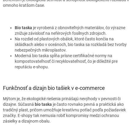
omnoho kratšom čase.
Bio taska
je vyrobená z obnoviteľných materiálov, čo výrazne
znižuje závislosť na neférových fosílnych zdrojoch.
Na rozdiel od plastových obálok, ktoré často končia na
skládkach alebo v oceánoch, bio taska sa rozkladá bez tvorby
nebezpečných mikroplastov.
Moderná bio taska spĺňa prísne certifikačné normy na
kompostovateľnosť či recyklovateľnosť, čo je dôležité pre
reputáciu e-shopu.
Funkčnosť a dizajn bio tašiek v e-commerce
Mýtom je, že ekologické riešenia prinášajú nevýhody v pevnosti či
dizajne. Súčasná
bio taska
je často rovnako pevná a praktická ako
tradičný plast, pričom umožňuje kreatívnu potlač podľa požiadaviek
značky. E-shopy tak nemusia robiť kompromisy medzi ochranou
zásielky a dizajnom obalu.