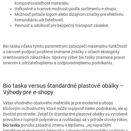
kompostovateľnosť materiálu.
Veľkostné a tvarové možnosti podľa sortimentu e-shopu.
Možnosť potlače logom alebo dizajnom značky pre efektívnu
komunikáciu udržateľnosti.
Pevnosť a odolnosť pre bezpečný transport zásielok.
Bio taska vďaka týmto parametrom zabezpečí maximálnu funkčnosť
a zároveň podporí pozitívne vnímanie značky v očiach ekologicky
orientovaných zákazníkov. Správny výber bio tašky znamená posun
smerom k udržateľnejšiemu a zodpovednejšiemu podnikaniu.
Bio taska versus štandardné plastové obálky –
Výhody pre e-shopy
Výber vhodného obalového materiálu je pre moderné e-shopy
kľúčovým rozhodnutím, ktoré môže ovplyvniť nielen podnikanie, ale aj
životné prostredie. Zatiaľ čo štandardné plastové obálky sú vyrobené
prevažne z ropných polymérov a rozkladajú sa v prírode stovky rokov,
bio taska
ponúka zásadnú zmenu k lepšiemu. Jej najväčším
benefitom je ekologická šetrnosť a schopnosť biologického rozkladu v