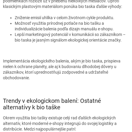
podmienkach rozložiť už v priebehu niekoľkých mesiacov. Oproti
klasickým plastovým materiálom ponúka bio taska ďalšie výhody:
Zníženie emisií uhlíka v celom životnom cykle produktu.
Možnosť využitia prírodnej potlače na bio tašku a
individualizácie balenia podľa dizajn manuálu e-shopu.
Lepší marketingový potenciál v komunikácii so zákazníkom –
bio taska je jasným signálom ekologickej orientácie značky.
Implementácia ekologického balenia, akým je bio taska, prispieva
nielen k ochrane planéty, ale aj k budovaniu dlhodobej dôvery u
zákazníkov, ktorí uprednostňujú zodpovedné a udržateľné
obchodovanie.
Trendy v ekologickom balení: Ostatné
alternatívy k bio taške
Okrem využitia bio tašky existuje celý rad ďalších ekologických
alternatív, ktoré moderné e-shopy integrujú do svojej logistiky a
distribúcie. Medzi najpopulárnejšie patrí: