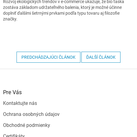
Rozvoj ekologických trendov v e-commerce ukazuje, že bio taska
zostáva základom udržateľného balenia, ktorý je možné účinne
doplniť ďalšími šetrnými prvkami podľa typu tovaru aj filozofie
značky.
PREDCHÁDZAJÚCI ČLÁNOK
ĎALŠÍ ČLÁNOK
Z
á
p
ä
Pre Vás
t
Kontaktujte nás
i
e
Ochrana osobných údajov
Obchodné podmienky
Certifikáty