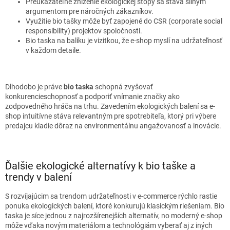
Preukázateľné zníženie ekologickej stopy sa stáva silným
argumentom pre náročných zákazníkov.
Využitie bio tašky môže byť zapojené do CSR (corporate social
responsibility) projektov spoločnosti.
Bio taska na balíku je vizitkou, že e-shop myslí na udržateľnosť
v každom detaile.
Dlhodobo je práve
bio taska
schopná zvyšovať
konkurencieschopnosť a podporiť vnímanie značky ako
zodpovedného hráča na trhu. Zavedením ekologických balení sa e-
shop intuitívne stáva relevantným pre spotrebiteľa, ktorý pri výbere
predajcu kladie dôraz na environmentálnu angažovanosť a inovácie.
Ďalšie ekologické alternatívy k bio taške a
trendy v balení
S rozvíjajúcim sa trendom udržateľnosti v e-commerce rýchlo rastie
ponuka ekologických balení, ktoré konkurujú klasickým riešeniam. Bio
taska je síce jednou z najrozšírenejších alternatív, no moderný e-shop
môže vďaka novým materiálom a technológiám vyberať aj z iných