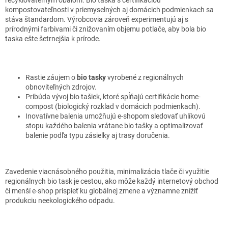
kompostovateľnosti v priemyselných aj domácich podmienkach sa
stáva štandardom. Výrobcovia zároveň experimentujú aj s
prírodnými farbivami či znižovaním objemu potlače, aby bola bio
taska ešte šetrnejšia k prírode.
Rastie záujem o
bio tasky
vyrobené z regionálnych
obnoviteľných zdrojov.
Pribúda vývoj bio tašiek, ktoré spĺňajú certifikácie home-
compost (biologický rozklad v domácich podmienkach).
Inovatívne balenia umožňujú e-shopom sledovať uhlíkovú
stopu každého balenia vrátane bio tašky a optimalizovať
balenie podľa typu zásielky aj trasy doručenia.
Zavedenie viacnásobného použitia, minimalizácia tlače či využitie
regionálnych bio task je cestou, ako môže každý internetový obchod
či menší e-shop prispieť ku globálnej zmene a významne znížiť
produkciu neekologického odpadu.