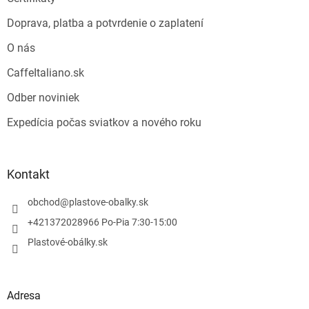
Doprava, platba a potvrdenie o zaplatení
O nás
CaffeItaliano.sk
Odber noviniek
Expedícia počas sviatkov a nového roku
Kontakt
obchod
@
plastove-obalky.sk
+421372028966 Po-Pia 7:30-15:00
Plastové-obálky.sk
Adresa