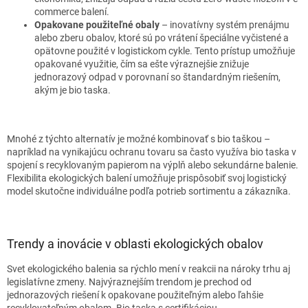
commerce balení.
Opakovane použiteľné obaly
– inovatívny systém prenájmu
alebo zberu obalov, ktoré sú po vrátení špeciálne vyčistené a
opätovne použité v logistickom cykle. Tento prístup umožňuje
opakované využitie, čím sa ešte výraznejšie znižuje
jednorazový odpad v porovnaní so štandardným riešením,
akým je bio taska.
Mnohé z týchto alternatív je možné kombinovať s bio taškou –
napríklad na vynikajúcu ochranu tovaru sa často využíva bio taska v
spojení s recyklovaným papierom na výplň alebo sekundárne balenie.
Flexibilita ekologických balení umožňuje prispôsobiť svoj logistický
model skutočne individuálne podľa potrieb sortimentu a zákazníka.
Trendy a inovácie v oblasti ekologických obalov
Svet ekologického balenia sa rýchlo mení v reakcii na nároky trhu aj
legislatívne zmeny. Najvýraznejším trendom je prechod od
jednorazových riešení k opakovane použiteľným alebo ľahšie
recyklovateľným obalom. Bio taska s certifikáciou