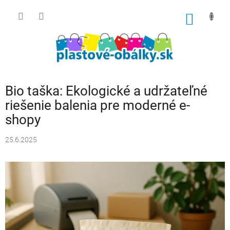
Prejsť
na
NÁKU
obsah
KOŠÍK
Bio taška: Ekologické a udržateľné
riešenie balenia pre moderné e-
shopy
25.6.2025