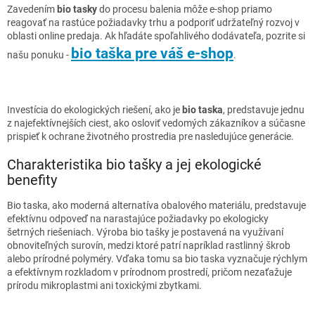
Zavedením
bio tasky
do procesu balenia môže e-shop priamo
reagovať na rastúce požiadavky trhu a podporiť udržateľný rozvoj v
oblasti online predaja. Ak hľadáte spoľahlivého dodávateľa, pozrite si
bio taška pre váš e-shop
našu ponuku -
.
Investícia do ekologických riešení, ako je
bio taska
, predstavuje jednu
z najefektívnejších ciest, ako osloviť vedomých zákazníkov a súčasne
prispieť k ochrane životného prostredia pre nasledujúce generácie.
Charakteristika bio tašky a jej ekologické
benefity
Bio taska, ako moderná alternatíva obalového materiálu, predstavuje
efektívnu odpoveď na narastajúce požiadavky po ekologicky
šetrných riešeniach. Výroba bio tašky je postavená na využívaní
obnoviteľných surovín, medzi ktoré patrí napríklad rastlinný škrob
alebo prírodné polyméry. Vďaka tomu sa bio taska vyznačuje rýchlym
a efektívnym rozkladom v prírodnom prostredí, pričom nezaťažuje
prírodu mikroplastmi ani toxickými zbytkami.