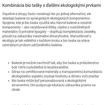
Kombinácia bio tašky s ďalšími ekologickými prvkami
Úspešné e-shopy často nesiahajú len po jednej alternatíve, ale
skladajú balenie zo synergických ekologických komponentov.
Spojenie, kde je bio taska využitá ako hlavné balenie a ostatné
komponenty – ako recyklované štítky, výplne z rozložiteľných
materiálov či prírodné špagáty – doplňujú kompletizáciu zásielky,
pôsobí na zákazníka maximálne dôveryhodne. Starostlivosť o
ekológiu je tak viditeľná v každom kroku a bio taska sa stáva
centrálnym prvkom udržateľného balenia.
Balenie je možné navrhnúť tak, aby bio taska a príslušenstvo
boli 100% rozložiteľné či recyklovateľné.
Dôraz na certifikované materiály a transparentnú komunikáciu
ekologického aspektu zvyšuje hodnotu a dôveru voči značke.
Bio taska môže byť personalizovaná s ekologickými
atramentmi, čím podporuje edukáciu zákazníka priamo na
obale.