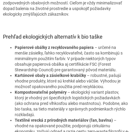
zodpovedných obalových možností. Cieľom je vždy minimalizovať
dopad balenia na životné prostredie a uspokojiť požiadavky
ekologicky zmýšľajúcich zákazníkov.
Prehľad ekologických alternatív k bio taške
Papierové obálky z recyklovaného papiera
– určené na
menšie zásielky, ľahko recyklovateľné, často sa kombinujú s
minimálnym použitím farbív. V prípade niektorých typov
obsahuje papierová obálka aj certifikácie FSC (Forest
Stewardship Council) pre garantovaný pôvod materiálu.
Kartónové obaly a zásielkové krabičky
– robustné, pašujú
vhodne produkty, ktoré sú krehké alebo väčšie. Výhodou je
možnosť opakovaného použitia pred recykláciou.
Kompostovateľné polyméry
– ekologický variant plastov,
ktorý je vhodný pri špecifických logistických požiadavkách
(ako ochrana pred vlhkosťou alebo mastnotou). Podobne, ako
bio taska, sa tieto materiály v správnych podmienkach rýchlo
rozkladajú.
Textilné vrecká z prírodných materiálov (ľan, bavlna)
–
vhodné na opakované použitie, podporujú cirkulárnu
ekonomiku, znižujú odpad a razia cestu zero-waste filozofii v e-