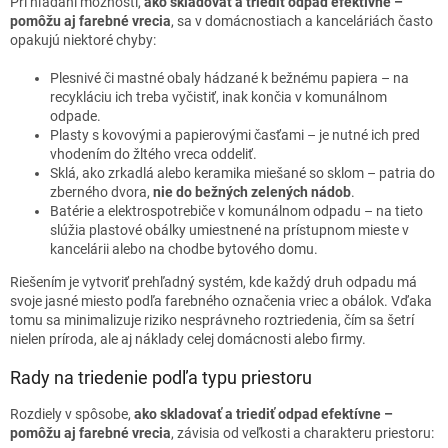
Pri hľadaní možností,
ako skladovať a triediť odpad efektívne –
pomôžu aj farebné vrecia
, sa v domácnostiach a kanceláriách často
opakujú niektoré chyby:
Plesnivé či mastné obaly hádzané k bežnému papiera – na
recykláciu ich treba vyčistiť, inak končia v komunálnom
odpade.
Plasty s kovovými a papierovými časťami – je nutné ich pred
vhodením do žltého vreca oddeliť.
Sklá, ako zrkadlá alebo keramika miešané so sklom – patria do
zberného dvora,
nie do bežných zelených nádob
.
Batérie a elektrospotrebiče v komunálnom odpadu – na tieto
slúžia plastové obálky umiestnené na prístupnom mieste v
kancelárii alebo na chodbe bytového domu.
Riešením je vytvoriť prehľadný systém, kde každý druh odpadu má
svoje jasné miesto podľa farebného označenia vriec a obálok. Vďaka
tomu sa minimalizuje riziko nesprávneho roztriedenia, čím sa šetrí
nielen príroda, ale aj náklady celej domácnosti alebo firmy.
Rady na triedenie podľa typu priestoru
Rozdiely v spôsobe,
ako skladovať a triediť odpad efektívne –
pomôžu aj farebné vrecia
, závisia od veľkosti a charakteru priestoru: