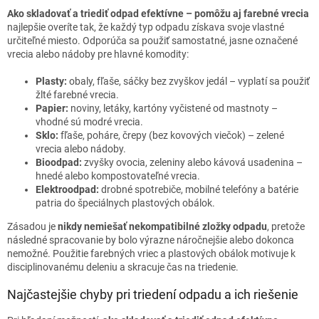
Ako skladovať a triediť odpad efektívne – pomôžu aj farebné vrecia
najlepšie overíte tak, že každý typ odpadu získava svoje vlastné
určiteľné miesto. Odporúča sa použiť samostatné, jasne označené
vrecia alebo nádoby pre hlavné komodity:
Plasty:
obaly, fľaše, sáčky bez zvyškov jedál – vyplatí sa použiť
žlté farebné vrecia.
Papier:
noviny, letáky, kartóny vyčistené od mastnoty –
vhodné sú modré vrecia.
Sklo:
fľaše, poháre, črepy (bez kovových viečok) – zelené
vrecia alebo nádoby.
Bioodpad:
zvyšky ovocia, zeleniny alebo kávová usadenina –
hnedé alebo kompostovateľné vrecia.
Elektroodpad:
drobné spotrebiče, mobilné telefóny a batérie
patria do špeciálnych plastových obálok.
Zásadou je
nikdy nemiešať nekompatibilné zložky odpadu
, pretože
následné spracovanie by bolo výrazne náročnejšie alebo dokonca
nemožné. Použitie farebných vriec a plastových obálok motivuje k
disciplinovanému deleniu a skracuje čas na triedenie.
Najčastejšie chyby pri triedení odpadu a ich riešenie