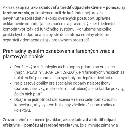
Ak vás zaujíma,
ako skladovať a triediť odpad efektívne – pomôžu aj
farebné vrecia
, pri implementácii do každodennej praxe je
nevyhnutné zohľadniť niekoľko overených postupov. Správne
uskladnenie odpadu, jasné značenie a pravidelný zber triedených
komodít tvorí základ funkčného systému. Ponúkame niekoľko
praktických odporúčaní, aby ste dosiahli maximálny efekt pri
separácii v domácnosti aj v pracovnom prostredí.
Prehľadný systém označovania farebných vriec a
plastových obálok
Použite výrazné nálepky alebo popisy priamo na vreciach
(napr. „PLASTY“, „PAPIER“, „SKLO“). Pri farebných vreckách sa
oplatí veľké písmom alebo symboly pre lepšiu orientáciu.
Na plastové obálky pre špeciálne odpady nalepte ikony
(batérie, žiarovky, malé elektrospotrebiče) alebo krátke pokyny,
čo do nich patrí.
Dbajte na jednotnosť označenia v rámci celej domácnosti či
kancelárie, aby systém bol jasný všetkým členom rodiny a
kolektívu.
Zrozumiteľné označenie je základ,
ako skladovať a triediť odpad
efektívne – pomôžu aj farebné vrecia
tým, že eliminuje zámeny a