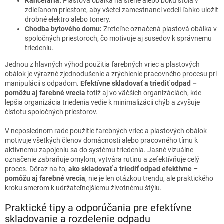
Kancelária:
Plastová obálka na stene alebo boku stola v
zdieľanom priestore, aby všetci zamestnanci vedeli ľahko uložit
drobné elektro alebo tonery.
Chodba bytového domu:
Zreteľne označená plastová obálka v
spoločných priestoroch, čo motivuje aj susedov k správnemu
triedeniu.
Jednou z hlavných výhod použitia farebných vriec a plastových
obálok je výrazné zjednodušenie a zrýchlenie pracovného procesu pri
manipulácii s odpadom.
Efektívne skladovať a triediť odpad –
pomôžu aj farebné vrecia
totiž aj vo väčších organizáciách, kde
lepšia organizácia triedenia vedie k minimalizácii chýb a zvyšuje
čistotu spoločných priestorov.
V neposlednom rade použitie farebných vriec a plastových obálok
motivuje všetkých členov domácnosti alebo pracovného tímu k
aktívnemu zapojeniu sa do systému triedenia. Jasné vizuálne
označenie zabraňuje omylom, vytvára rutinu a zefektívňuje celý
proces. Dôraz na to,
ako skladovať a triediť odpad efektívne –
pomôžu aj farebné vrecia
, nie je len otázkou trendu, ale praktického
kroku smerom k udržateľnejšiemu životnému štýlu.
Praktické tipy a odporúčania pre efektívne
skladovanie a rozdelenie odpadu