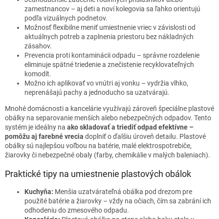
zamestnancov – aj deti a noví kolegovia sa ľahko orientujú
podľa vizuálnych podnetov.
Možnosť flexibilne meniť umiestnenie vriec v závislosti od
aktuálnych potreb a zaplnenia priestoru bez nákladných
zásahov.
Prevencia proti kontaminácii odpadu – správne rozdelenie
eliminuje spätné triedenie a znečistenie recyklovateľných
komodít.
Možno ich aplikovať vo vnútri aj vonku – vydržia vlhko,
neprenášajú pachy a jednoducho sa uzatvárajú.
Mnohé domácnosti a kancelárie využívajú zároveň špeciálne plastové
obálky na separovanie menších alebo nebezpečných odpadov. Tento
systém je ideálny na
ako skladovať a triediť odpad efektívne –
pomôžu aj farebné vrecia
doplniť o ďalšiu úroveň detailu. Plastové
obálky sú najlepšou voľbou na batérie, malé elektrospotrebiče,
žiarovky či nebezpečné obaly (farby, chemikálie v malých baleniach).
Praktické tipy na umiestnenie plastových obálok
Kuchyňa:
Menšia uzatvárateľná obálka pod drezom pre
použité batérie a žiarovky – vždy na očiach, čím sa zabrání ich
odhodeniu do zmesového odpadu.