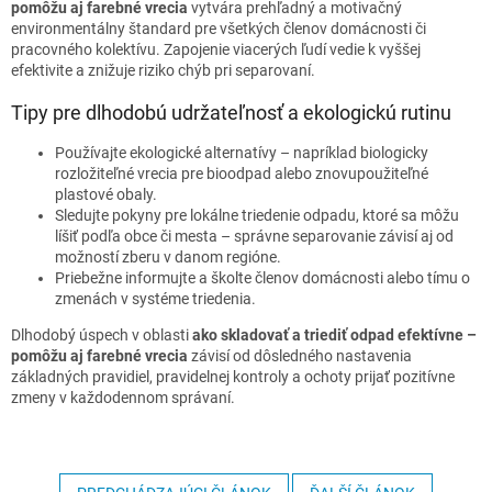
pomôžu aj farebné vrecia
vytvára prehľadný a motivačný
environmentálny štandard pre všetkých členov domácnosti či
pracovného kolektívu. Zapojenie viacerých ľudí vedie k vyššej
efektivite a znižuje riziko chýb pri separovaní.
Tipy pre dlhodobú udržateľnosť a ekologickú rutinu
Používajte ekologické alternatívy – napríklad biologicky
rozložiteľné vrecia pre bioodpad alebo znovupoužiteľné
plastové obaly.
Sledujte pokyny pre lokálne triedenie odpadu, ktoré sa môžu
líšiť podľa obce či mesta – správne separovanie závisí aj od
možností zberu v danom regióne.
Priebežne informujte a školte členov domácnosti alebo tímu o
zmenách v systéme triedenia.
Dlhodobý úspech v oblasti
ako skladovať a triediť odpad efektívne –
pomôžu aj farebné vrecia
závisí od dôsledného nastavenia
základných pravidiel, pravidelnej kontroly a ochoty prijať pozitívne
zmeny v každodennom správaní.