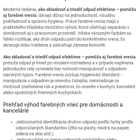
Moderné riešenia,
ako skladovať a triediť odpad efektívne – pomôžu
aj farebné vrecia
, dávajú dôraz na jednoduchosť, vizuálnu
prehľadnosť a správnu hygienu. Práve farebné vrecia majú z
praktického hľadiska množstvo výhod, ktoré uľahčujú separáciu v
domácnosti aj v pracovnom prostredí. Vďaka výrazným farbám sa
ľahko rozlišuje, aký druh odpadu patrí do konkrétneho vreca, čo
skracuje dobu triedenia a zabraňuje zámene komodít.
Ako skladovať a triediť odpad efektívne – pomôžu aj farebné vrecia
,
pretože odpad je hneď pri vhodení roztriedený a v prípade naplnenia
jednoducho celý vynesiete bez nutnosti manipulovať s odpadom
viacerých typov. Farebné vrecia zvyšujú hygienický štandard –
manipulácia s odpadom je omnoho čistejšia, minimalizuje sa
možnosť znečistenia rúk a priestorov, čo oceníte v kuchyni, kancelárii
alebo spoločných firemných kuchynkách.
Prehľad výhod farebných vriec pre domácnosti a
kancelárie
Jednoznačná identifikácia druhov odpadu podľa farby podľa
odporúčaných štandardov (žltá na plasty, modrá na papier,
zelená na sklo atď.).
Jednoduchšie zaučenie rodinných príslušníkov alebo