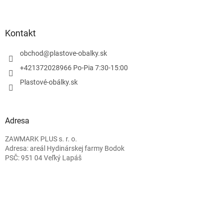
Kontakt
obchod
@
plastove-obalky.sk
+421372028966 Po-Pia 7:30-15:00
Plastové-obálky.sk
Adresa
ZAWMARK PLUS s. r. o.
Adresa: areál Hydinárskej farmy Bodok
PSČ: 951 04 Veľký Lapáš