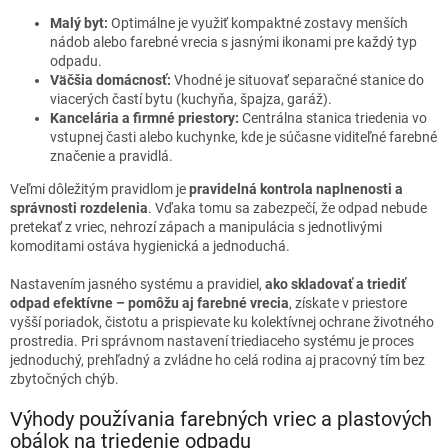
Malý byt:
Optimálne je využiť kompaktné zostavy menších
nádob alebo farebné vrecia s jasnými ikonami pre každý typ
odpadu.
Väčšia domácnosť:
Vhodné je situovať separačné stanice do
viacerých častí bytu (kuchyňa, špajza, garáž).
Kancelária a firmné priestory:
Centrálna stanica triedenia vo
vstupnej časti alebo kuchynke, kde je súčasne viditeľné farebné
značenie a pravidlá.
Veľmi dôležitým pravidlom je
pravidelná kontrola naplnenosti a
správnosti rozdelenia
. Vďaka tomu sa zabezpečí, že odpad nebude
pretekať z vriec, nehrozí zápach a manipulácia s jednotlivými
komoditami ostáva hygienická a jednoduchá.
Nastavením jasného systému a pravidiel,
ako skladovať a triediť
odpad efektívne – pomôžu aj farebné vrecia
, získate v priestore
vyšší poriadok, čistotu a prispievate ku kolektívnej ochrane životného
prostredia. Pri správnom nastavení triediaceho systému je proces
jednoduchý, prehľadný a zvládne ho celá rodina aj pracovný tím bez
zbytočných chýb.
Výhody používania farebných vriec a plastových
obálok na triedenie odpadu