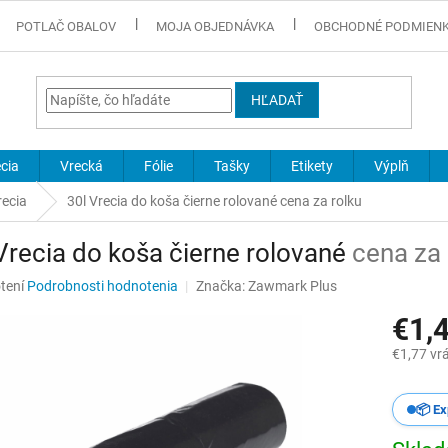
POTLAČ OBALOV
MOJA OBJEDNÁVKA
OBCHODNÉ PODMIEN
HĽADAŤ
cia
Vrecká
Fólie
Tašky
Etikety
Výplň
recia
30l Vrecia do koša čierne rolované
cena za rolku
Vrecia do koša čierne rolované
cena za 
né
tení
Podrobnosti hodnotenia
Značka:
Zawmark Plus
nie
€1,
u
€1,77 vr
Jednotk
cena:
📦 Ex
iek.