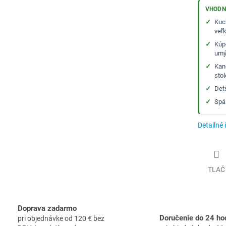
VHODN
Kuc
veľ
Kúp
umý
Kan
sto
Det
Spá
Detailné 
TLAČ
Doprava zadarmo
Doručenie do 24 ho
pri objednávke od 120 € bez