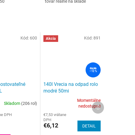
:50
tovar reálne na sklade
Kód:
600
Kód:
891
Akcia
€6,96
–12 %
ostovateľné
140l Vrecia na odpad rolo
L
modré 50mi
vateľné vrecia
Momentálne
Skladom
(206 rol)
Priemerné
Ďalší
nedostupné
e
hodnotenie
produkt
ane DPH
€7,53 vrátane
produktu
DPH
je
€6,12
DETAIL
5,0
z