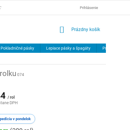
KY
OCHRANA OSOBNÝCH ÚDAJOV
Prihlásenie
NÁKUPNÝ
Prázdny košík
KOŠÍK
Pokladničné pásky
Lepiace pásky a špagáty
Produkty na p
rolku
074
44
/ rol
átane DPH
ová
pedícia v pondelok