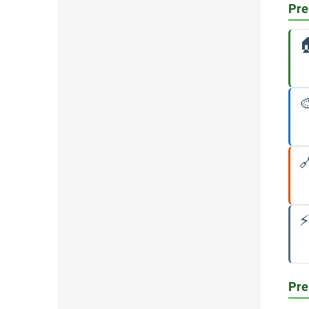
Pre



⚡
Pre