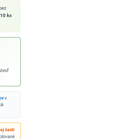
bez
10 ks
,
 zvoľ
ov
v
ká
ej časti
Rolované