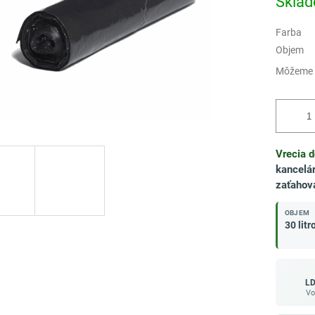
Skla
Farba
Objem
Môžeme d
Vrecia 
kancelá
zaťahov
OBJEM
30 litr
LD
Vo