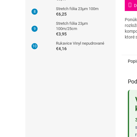
5
D
Stretch fólia 23µm 100m
hviezd
€6,25
Ponúk
Stretch fólia 23µm
rozlož
100m/25cm
kompo
€3,95
ktoré 
prírod
Rukavice Vinyl nepudrované
€4,16
normo
vyrob
škrobu
Popi
Pod