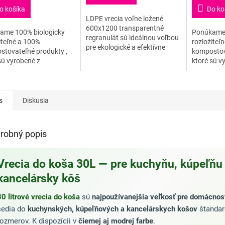
5
5
o košíka
Do ko
ičiek.
hviezdičiek.
hviezdičiek
LDPE vrecia voľne ložené
600x1200 transparentné
ame 100% biologicky
Ponúkame 
regranulát sú ideálnou voľbou
iteľné a 100%
rozložiteľ
pre ekologické a efektívne
stovateľné produkty ,
kompostov
balenie a odstraňovanie
sú vyrobené z
ktoré sú v
odpadu. Vyrobené z
ných surovín v súlade s
prírodných
recyklovaného materiálu,...
u EN 13432. Sú
normou EN
ené zo zemiakového
vyrobené 
,...
s
Diskusia
robný popis
Vrecia do koša 30L — pre kuchyňu, kúpeľňu
kancelársky kôš
30 litrové vrecia do koša
sú
najpoužívanejšia veľkosť pre domácnos
sedia do
kuchynských, kúpeľňových a kancelárskych košov
štandar
rozmerov. K dispozícii v
čiernej aj modrej farbe
.