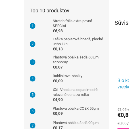
Top 10 produktov
Stretch fólia extra pevná -
Súvis
SPECIAL
€6,98
Taška papierová hnedá, ploché
ucho 1ks
€0,13
Plastová obálka šedá 60 µm
economy
€0,07
Bublinkove-obalky
Bio k
€0,09
vreck
XXL Vrecia na odpad modré
rolované
cena za rolku
Priem
€4,90
hodno
Plastová obálka COEX 55µm
€1,05 
produ
€0,09
€0,8
je
4,3
Plastová obálka šedá 90 µm
Jednot
€0,06 /
z
€0,17
cena: