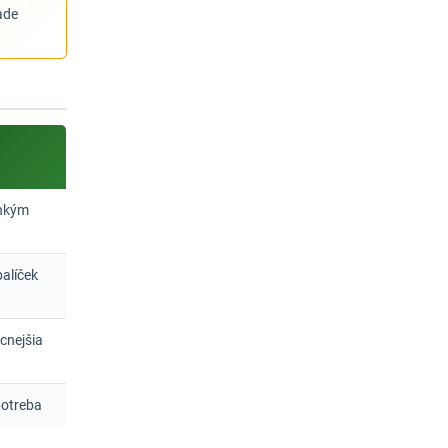
ade
lhkým
alíček
acnejšia
potreba