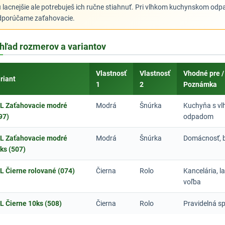
 lacnejšie ale potrebuješ ich ručne stiahnuť. Pri vlhkom kuchynskom odp
dporúčame zaťahovacie.
hľad rozmerov a variantov
Vlastnosť
Vlastnosť
Vhodné pre /
riant
1
2
Poznámka
L Zaťahovacie modré
Modrá
Šnúrka
Kuchyňa s v
97)
odpadom
L Zaťahovacie modré
Modrá
Šnúrka
Domácnosť, b
ks (507)
L Čierne rolované (074)
Čierna
Rolo
Kancelária, l
voľba
L Čierne 10ks (508)
Čierna
Rolo
Pravidelná s