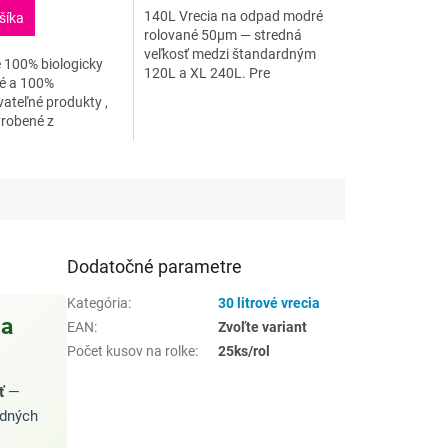
5
140L Vrecia na odpad modré
šíka
.
hviezdičiek.
rolované 50µm — stredná
veľkosť medzi štandardným
100% biologicky
120L a XL 240L. Pre
né a 100%
špecifické situácie kde 120L je
ateľné produkty ,
málo a 240L priveľa.
yrobené z
Objem140 litrov Hrúbka50...
 surovín v súlade s
 13432. Sú
zo zemiakového...
Dodatočné parametre
Kategória
:
30 litrové vrecia
 a
EAN
:
Zvoľte variant
Počet kusov na rolke
:
25ks/rol
ť
—
dných