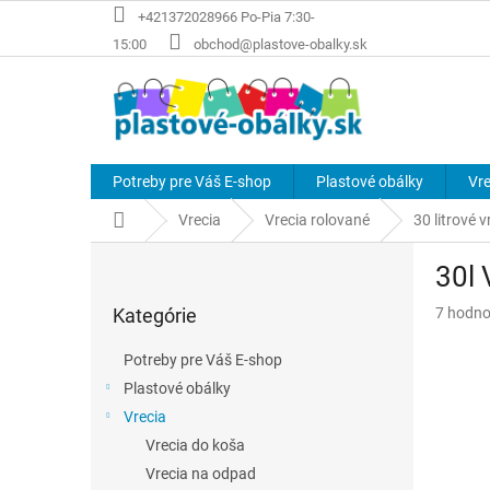
Prejsť
+421372028966 Po-Pia 7:30-
na
15:00
obchod@plastove-obalky.sk
obsah
Potreby pre Váš E-shop
Plastové obálky
Vre
Domov
Vrecia
Vrecia rolované
30 litrové v
B
30l 
o
Preskočiť
č
Priemer
Kategórie
7 hodno
kategórie
n
hodnote
ý
produkt
Potreby pre Váš E-shop
p
je
Plastové obálky
a
4,1
z
Vrecia
n
5
e
Vrecia do koša
hviezdič
l
Vrecia na odpad