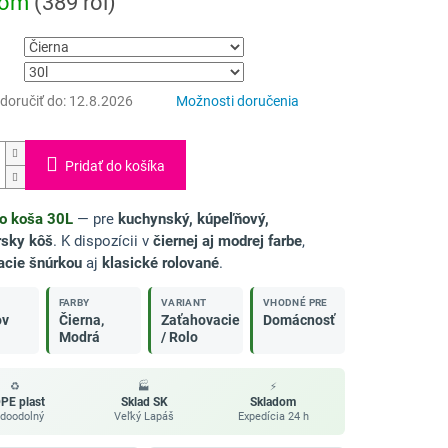
dom
(389 rol)
oručiť do:
12.8.2026
Možnosti doručenia
Pridať do košíka
do koša 30L
— pre
kuchynský, kúpeľňový,
rsky kôš
. K dispozícii v
čiernej aj modrej farbe
,
acie šnúrkou
aj
klasické rolované
.
FARBY
VARIANT
VHODNÉ PRE
ov
Čierna,
Zaťahovacie
Domácnosť
Modrá
/ Rolo
♻️
🏭
⚡
PE plast
Sklad SK
Skladom
doodolný
Veľký Lapáš
Expedícia 24 h