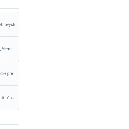
peľňových
, čierna
ické pre
atí 10 ks