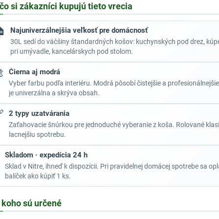
čo si zákazníci kupujú tieto vrecia

Najuniverzálnejšia veľkosť pre domácnosť
30L sedí do väčšiny štandardných košov: kuchynských pod drez, kú
pri umývadle, kancelárskych pod stolom.

Čierna aj modrá
Vyber farbu podľa interiéru. Modrá pôsobí čistejšie a profesionálnejšie
je univerzálna a skrýva obsah.

2 typy uzatvárania
Zaťahovacie šnúrkou pre jednoduché vyberanie z koša. Rolované klas
lacnejšiu spotrebu.
Skladom · expedícia 24 h
Sklad v Nitre, ihneď k dispozícii. Pri pravidelnej domácej spotrebe sa opl
balíček ako kúpiť 1 ks.
 koho sú určené