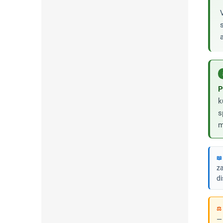
P
k
s
m
📖
za
di
⚖
— 