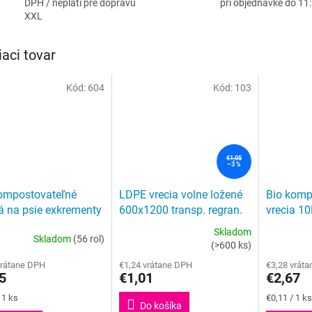
DPH / neplatí pre dopravu
pri objednávke do 11
XXL
iaci tovar
Kód:
604
Kód:
103
€1,05
–3 %
ompostovateľné
LDPE vrecia volne ložené
Bio komp
á na psie exkrementy
600x1200 transp. regran.
vrecia 10
komposto
Skladom
Skladom
(56 rol)
erné
Priemerné
Priemerné
(>600 ks)
tenie
hodnotenie
hodnoteni
vrátane DPH
€1,24 vrátane DPH
€3,28 vrát
ktu
produktu
produktu
5
€1,01
€2,67
je
je
3,9
4,0
ková
Jednotková
 1 ks
€0,11 / 1 ks
Do košíka
z
z
cena: