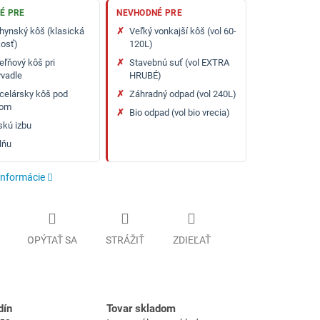
É PRE
NEVHODNÉ PRE
hynský kôš (klasická
Veľký vonkajší kôš (vol 60-
kosť)
120L)
eľňový kôš pri
Stavebnú suť (vol EXTRA
vadle
HRUBÉ)
celársky kôš pod
Záhradný odpad (vol 240L)
lom
Bio odpad (vol bio vrecia)
skú izbu
lňu
informácie
OPÝTAŤ SA
STRÁŽIŤ
ZDIEĽAŤ
dín
Tovar skladom