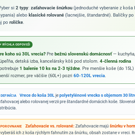
Vyber si
2 typy
:
zaťahovacie šnúrkou
(jednoduché vyberanie z koša 
sypania) alebo
klasické rolované
(lacnejšie, štandardné). Balíčky po
aj po
roličke
.
⚡ RÝCHLA ODPOVEĎ
re koho sú 30L vrecia?
Pre
bežnú slovenskú domácnosť
— kuchyňa
úpeľňa, detská izba, kancelársky kôš pod stolom.
4-členná rodina
potrebuje
1 balenie 10 ks na 2-3 týždne
. Pre menšie koše (do 15L)
enší rozmer, pre väčšie (60L+) pozri
60-120L vrecia
.
Vrece do koša 30L
je
polyetylénové vrecko s objemom 30 litr
 DEFINÍCIA
ťahovacej alebo rolovanej verzii pre štandardné domácich koše. Slovens
stribúcia.
Zaťahovacie vs. rolované:
Zaťahovacie majú
šnúrku v horn
️ POROVNANIE
vyberáš ich z koša rýchlym ťahnutím za šnúrku, obsah zostane v vreci. 